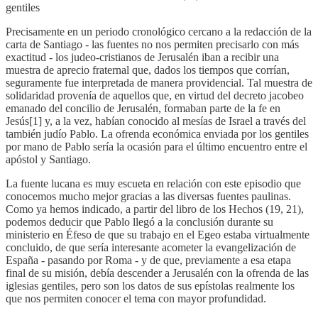
gentiles
Precisamente en un periodo cronológico cercano a la redacción de la
carta de Santiago - las fuentes no nos permiten precisarlo con más
exactitud - los judeo-cristianos de Jerusalén iban a recibir una
muestra de aprecio fraternal que, dados los tiempos que corrían,
seguramente fue interpretada de manera providencial. Tal muestra de
solidaridad provenía de aquellos que, en virtud del decreto jacobeo
emanado del concilio de Jerusalén, formaban parte de la fe en
Jesús[1] y, a la vez, habían conocido al mesías de Israel a través del
también judío Pablo. La ofrenda económica enviada por los gentiles
por mano de Pablo sería la ocasión para el último encuentro entre el
apóstol y Santiago.
La fuente lucana es muy escueta en relación con este episodio que
conocemos mucho mejor gracias a las diversas fuentes paulinas.
Como ya hemos indicado, a partir del libro de los Hechos (19, 21),
podemos deducir que Pablo llegó a la conclusión durante su
ministerio en Éfeso de que su trabajo en el Egeo estaba virtualmente
concluido, de que sería interesante acometer la evangelización de
España - pasando por Roma - y de que, previamente a esa etapa
final de su misión, debía descender a Jerusalén con la ofrenda de las
iglesias gentiles, pero son los datos de sus epístolas realmente los
que nos permiten conocer el tema con mayor profundidad.