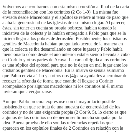
Volvemos a encontrarnos con esta misma cuestión al final de la carta
de la reconciliación con los corintios (2 Co 1-9). La misma fue
enviada desde Macedonia y el apóstol se refiere al tema de paso que
alaba la generosidad de las iglesias de ese mismo lugar. Al parecer,
éstas, sin tener en cuenta su propia pobreza, habían tomado la
iniciativa de la colecta y la habían entregado a Pablo para que se la
hiciera llegar a los pobres de Jerusalén. Posiblemente, los cristianos
gentiles de Macedonia habían preguntado acerca de la manera en
que la colecta se iba desarrollando en otros lugares y Pablo había
mencionado cómo desde el año anterior estaba siendo llevada a cabo
en Corinto y otras partes de Acaya. La carta dirigida a los corintios
es una súplica del apóstol para que no le dejen en mal lugar ante los
cristianos gentiles de Macedonia. En la misiva se señala asimismo
que Pablo envía a Tito y a otros dos [4]para ayudarles a terminar de
recoger la ofrenda de forma que cuando él llegase a Corinto
acompañado por algunos macedonios ni los corintios ni él mismo
tuvieran que avergonzarse.
Aunque Pablo procura expresarse con el mayor tacto posible
insistiendo en que se trata de una muestra de generosidad de los
corintios y no de una exigencia propia (2 Cor 9, 5), lo cierto es que
algunos de los corintios no debieron sentir mucha simpatía por la
idea. Buena prueba de ello son las referencias repetidas que
aparecen en los capítulos finales de 2 Corintios en relación con la