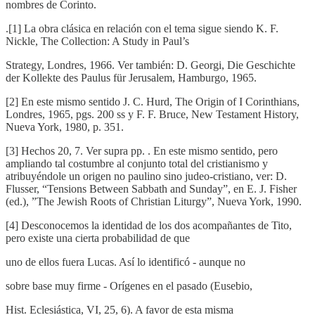
nombres de Corinto.
.[1] La obra clásica en relación con el tema sigue siendo K. F.
Nickle, The Collection: A Study in Paul’s
Strategy, Londres, 1966. Ver también: D. Georgi, Die Geschichte
der Kollekte des Paulus für Jerusalem, Hamburgo, 1965.
[2] En este mismo sentido J. C. Hurd, The Origin of I Corinthians,
Londres, 1965, pgs. 200 ss y F. F. Bruce, New Testament History,
Nueva York, 1980, p. 351.
[3] Hechos 20, 7. Ver supra pp. . En este mismo sentido, pero
ampliando tal costumbre al conjunto total del cristianismo y
atribuyéndole un origen no paulino sino judeo-cristiano, ver: D.
Flusser, “Tensions Between Sabbath and Sunday”, en E. J. Fisher
(ed.), ”The Jewish Roots of Christian Liturgy”, Nueva York, 1990.
[4] Desconocemos la identidad de los dos acompañantes de Tito,
pero existe una cierta probabilidad de que
uno de ellos fuera Lucas. Así lo identificó - aunque no
sobre base muy firme - Orígenes en el pasado (Eusebio,
Hist. Eclesiástica, VI, 25, 6). A favor de esta misma