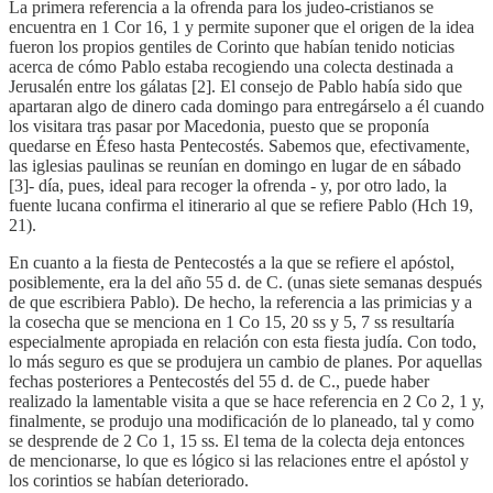
La primera referencia a la ofrenda para los judeo-cristianos se
encuentra en 1 Cor 16, 1 y permite suponer que el origen de la idea
fueron los propios gentiles de Corinto que habían tenido noticias
acerca de cómo Pablo estaba recogiendo una colecta destinada a
Jerusalén entre los gálatas [2]. El consejo de Pablo había sido que
apartaran algo de dinero cada domingo para entregárselo a él cuando
los visitara tras pasar por Macedonia, puesto que se proponía
quedarse en Éfeso hasta Pentecostés. Sabemos que, efectivamente,
las iglesias paulinas se reunían en domingo en lugar de en sábado
[3]- día, pues, ideal para recoger la ofrenda - y, por otro lado, la
fuente lucana confirma el itinerario al que se refiere Pablo (Hch 19,
21).
En cuanto a la fiesta de Pentecostés a la que se refiere el apóstol,
posiblemente, era la del año 55 d. de C. (unas siete semanas después
de que escribiera Pablo). De hecho, la referencia a las primicias y a
la cosecha que se menciona en 1 Co 15, 20 ss y 5, 7 ss resultaría
especialmente apropiada en relación con esta fiesta judía. Con todo,
lo más seguro es que se produjera un cambio de planes. Por aquellas
fechas posteriores a Pentecostés del 55 d. de C., puede haber
realizado la lamentable visita a que se hace referencia en 2 Co 2, 1 y,
finalmente, se produjo una modificación de lo planeado, tal y como
se desprende de 2 Co 1, 15 ss. El tema de la colecta deja entonces
de mencionarse, lo que es lógico si las relaciones entre el apóstol y
los corintios se habían deteriorado.