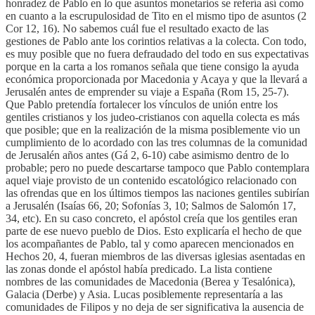
honradez de Pablo en lo que asuntos monetarios se refería así como
en cuanto a la escrupulosidad de Tito en el mismo tipo de asuntos (2
Cor 12, 16). No sabemos cuál fue el resultado exacto de las
gestiones de Pablo ante los corintios relativas a la colecta. Con todo,
es muy posible que no fuera defraudado del todo en sus expectativas
porque en la carta a los romanos señala que tiene consigo la ayuda
económica proporcionada por Macedonia y Acaya y que la llevará a
Jerusalén antes de emprender su viaje a España (Rom 15, 25-7).
Que Pablo pretendía fortalecer los vínculos de unión entre los
gentiles cristianos y los judeo-cristianos con aquella colecta es más
que posible; que en la realización de la misma posiblemente vio un
cumplimiento de lo acordado con las tres columnas de la comunidad
de Jerusalén años antes (Gá 2, 6-10) cabe asimismo dentro de lo
probable; pero no puede descartarse tampoco que Pablo contemplara
aquel viaje provisto de un contenido escatológico relacionado con
las ofrendas que en los últimos tiempos las naciones gentiles subirían
a Jerusalén (Isaías 66, 20; Sofonías 3, 10; Salmos de Salomón 17,
34, etc). En su caso concreto, el apóstol creía que los gentiles eran
parte de ese nuevo pueblo de Dios. Esto explicaría el hecho de que
los acompañantes de Pablo, tal y como aparecen mencionados en
Hechos 20, 4, fueran miembros de las diversas iglesias asentadas en
las zonas donde el apóstol había predicado. La lista contiene
nombres de las comunidades de Macedonia (Berea y Tesalónica),
Galacia (Derbe) y Asia. Lucas posiblemente representaría a las
comunidades de Filipos y no deja de ser significativa la ausencia de