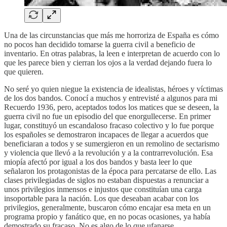
Una de las circunstancias que más me horroriza de España es cómo
no pocos han decidido tomarse la guerra civil a beneficio de
inventario. En otras palabras, la leen e interpretan de acuerdo con lo
que les parece bien y cierran los ojos a la verdad dejando fuera lo
que quieren.
No seré yo quien niegue la existencia de idealistas, héroes y víctimas
de los dos bandos. Conocí a muchos y entrevisté a algunos para mi
Recuerdo 1936, pero, aceptados todos los matices que se deseen, la
guerra civil no fue un episodio del que enorgullecerse. En primer
lugar, constituyó un escandaloso fracaso colectivo y lo fue porque
los españoles se demostraron incapaces de llegar a acuerdos que
beneficiaran a todos y se sumergieron en un remolino de sectarismo
y violencia que llevó a la revolución y a la contrarrevolución. Esa
miopía afectó por igual a los dos bandos y basta leer lo que
señalaron los protagonistas de la época para percatarse de ello. Las
clases privilegiadas de siglos no estaban dispuestas a renunciar a
unos privilegios inmensos e injustos que constituían una carga
insoportable para la nación. Los que deseaban acabar con los
privilegios, generalmente, buscaron cómo encajar esa meta en un
programa propio y fanático que, en no pocas ocasiones, ya había
demostrado su fracaso. No es algo de lo que ufanarse.