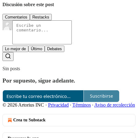
Discusión sobre este post
Comentarios
Restacks
Lo mejor de
Último
Debates
Sin posts
Por supuesto, sigue adelante.
Suscribirse
© 2026 Artorius INC
·
Privacidad
∙
Términos
∙
Aviso de recolección
Crea tu Substack