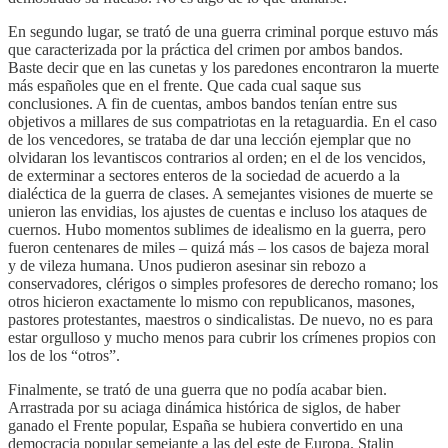
En segundo lugar, se trató de una guerra criminal porque estuvo más
que caracterizada por la práctica del crimen por ambos bandos.
Baste decir que en las cunetas y los paredones encontraron la muerte
más españoles que en el frente. Que cada cual saque sus
conclusiones. A fin de cuentas, ambos bandos tenían entre sus
objetivos a millares de sus compatriotas en la retaguardia. En el caso
de los vencedores, se trataba de dar una lección ejemplar que no
olvidaran los levantiscos contrarios al orden; en el de los vencidos,
de exterminar a sectores enteros de la sociedad de acuerdo a la
dialéctica de la guerra de clases. A semejantes visiones de muerte se
unieron las envidias, los ajustes de cuentas e incluso los ataques de
cuernos. Hubo momentos sublimes de idealismo en la guerra, pero
fueron centenares de miles – quizá más – los casos de bajeza moral
y de vileza humana. Unos pudieron asesinar sin rebozo a
conservadores, clérigos o simples profesores de derecho romano; los
otros hicieron exactamente lo mismo con republicanos, masones,
pastores protestantes, maestros o sindicalistas. De nuevo, no es para
estar orgulloso y mucho menos para cubrir los crímenes propios con
los de los “otros”.
Finalmente, se trató de una guerra que no podía acabar bien.
Arrastrada por su aciaga dinámica histórica de siglos, de haber
ganado el Frente popular, España se hubiera convertido en una
democracia popular semejante a las del este de Europa. Stalin