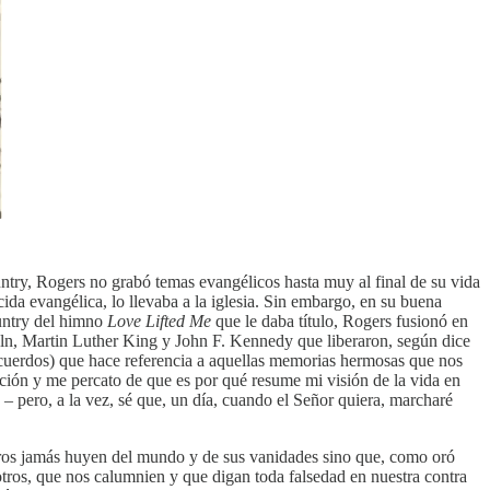
ntry, Rogers no grabó temas evangélicos hasta muy al final de su vida
da evangélica, lo llevaba a la iglesia. Sin embargo, en su buena
ountry del himno
Love Lifted Me
que le daba título, Rogers fusionó en
n, Martin Luther King y John F. Kennedy que liberaron, según dice
cuerdos) que hace referencia a aquellas memorias hermosas que nos
ción y me percato de que es por qué resume mi visión de la vida en
– pero, a la vez, sé que, un día, cuando el Señor quiera, marcharé
aderos jamás huyen del mundo y de sus vanidades sino que, como oró
otros, que nos calumnien y que digan toda falsedad en nuestra contra