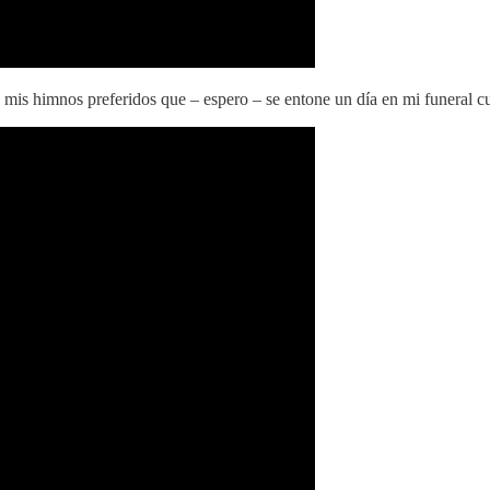
e mis himnos preferidos que – espero – se entone un día en mi funeral 