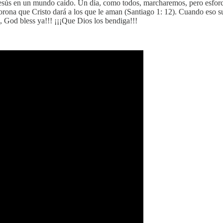
Jesús en un mundo caído. Un día, como todos, marcharemos, pero esfor
la corona que Cristo dará a los que le aman (Santiago 1: 12). Cuando es
, God bless ya!!! ¡¡¡Que Dios los bendiga!!!