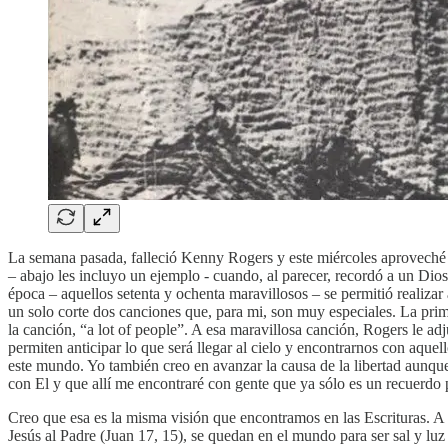
La semana pasada, falleció Kenny Rogers y este miércoles aproveché p
– abajo les incluyo un ejemplo - cuando, al parecer, recordó a un Dio
época – aquellos setenta y ochenta maravillosos – se permitió realiz
un solo corte dos canciones que, para mi, son muy especiales. La pri
la canción, “a lot of people”. A esa maravillosa canción, Rogers le 
permiten anticipar lo que será llegar al cielo y encontrarnos con aq
este mundo. Yo también creo en avanzar la causa de la libertad aunque
con El y que allí me encontraré con gente que ya sólo es un recuerdo 
Creo que esa es la misma visión que encontramos en las Escrituras. A
Jesús al Padre (Juan 17, 15), se quedan en el mundo para ser sal y lu