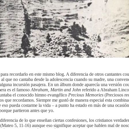
ara recordarlo en este mismo blog. A diferencia de otros cantantes cou
s al que no cantaba desde la adolescencia cuando su madre, una convenci
ar alguna incursión pasajera. En un álbum donde aparecía una versión c
mera es el famoso
Abraham, Martin and John
referido a Abraham Lincol
adjuntaba el conocido himno evangélico
Precious Memories
(Preciosos re
uellos que recordamos. Siempre me gustó de manera especial esta combina
 eso pueda costarme la vida – a punto ha estado en más de una ocasión 
porque partieron antes que yo.
 diferencia de lo que enseñan ciertas confesiones, los cristianos verd
z (Mateo 5, 11-16) aunque eso signifique aceptar que hablen mal de nos