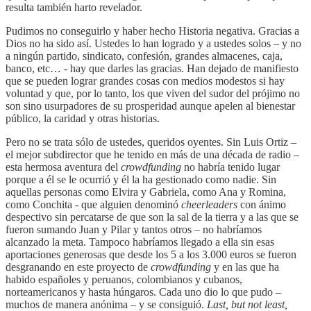
resulta también harto revelador.
Pudimos no conseguirlo y haber hecho Historia negativa. Gracias a
Dios no ha sido así. Ustedes lo han logrado y a ustedes solos – y no
a ningún partido, sindicato, confesión, grandes almacenes, caja,
banco, etc… - hay que darles las gracias. Han dejado de manifiesto
que se pueden lograr grandes cosas con medios modestos si hay
voluntad y que, por lo tanto, los que viven del sudor del prójimo no
son sino usurpadores de su prosperidad aunque apelen al bienestar
público, la caridad y otras historias.
Pero no se trata sólo de ustedes, queridos oyentes. Sin Luis Ortiz –
el mejor subdirector que he tenido en más de una década de radio –
esta hermosa aventura del
crowdfunding
no habría tenido lugar
porque a él se le ocurrió y él la ha gestionado como nadie. Sin
aquellas personas como Elvira y Gabriela, como Ana y Romina,
como Conchita - que alguien denominó
cheerleaders
con ánimo
despectivo sin percatarse de que son la sal de la tierra y a las que se
fueron sumando Juan y Pilar y tantos otros – no habríamos
alcanzado la meta. Tampoco habríamos llegado a ella sin esas
aportaciones generosas que desde los 5 a los 3.000 euros se fueron
desgranando en este proyecto de
crowdfunding
y en las que ha
habido españoles y peruanos, colombianos y cubanos,
norteamericanos y hasta húngaros. Cada uno dio lo que pudo –
muchos de manera anónima – y se consiguió.
Last, but not least,