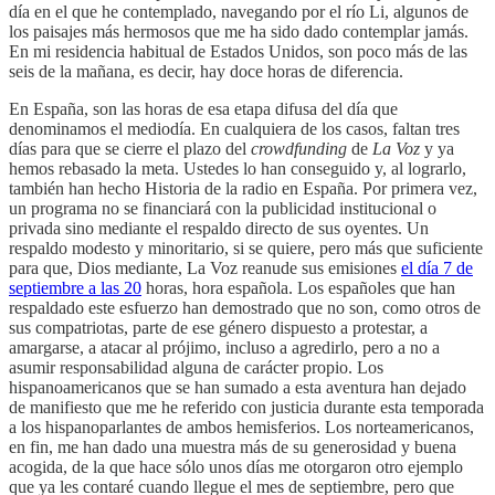
día en el que he contemplado, navegando por el río Li, algunos de
los paisajes más hermosos que me ha sido dado contemplar jamás.
En mi residencia habitual de Estados Unidos, son poco más de las
seis de la mañana, es decir, hay doce horas de diferencia.
En España, son las horas de esa etapa difusa del día que
denominamos el mediodía. En cualquiera de los casos, faltan tres
días para que se cierre el plazo del
crowdfunding
de
La Voz
y ya
hemos rebasado la meta. Ustedes lo han conseguido y, al lograrlo,
también han hecho Historia de la radio en España. Por primera vez,
un programa no se financiará con la publicidad institucional o
privada sino mediante el respaldo directo de sus oyentes. Un
respaldo modesto y minoritario, si se quiere, pero más que suficiente
para que, Dios mediante, La Voz reanude sus emisiones
el día 7 de
septiembre a las 20
horas, hora española. Los españoles que han
respaldado este esfuerzo han demostrado que no son, como otros de
sus compatriotas, parte de ese género dispuesto a protestar, a
amargarse, a atacar al prójimo, incluso a agredirlo, pero a no a
asumir responsabilidad alguna de carácter propio. Los
hispanoamericanos que se han sumado a esta aventura han dejado
de manifiesto que me he referido con justicia durante esta temporada
a los hispanoparlantes de ambos hemisferios. Los norteamericanos,
en fin, me han dado una muestra más de su generosidad y buena
acogida, de la que hace sólo unos días me otorgaron otro ejemplo
que ya les contaré cuando llegue el mes de septiembre, pero que