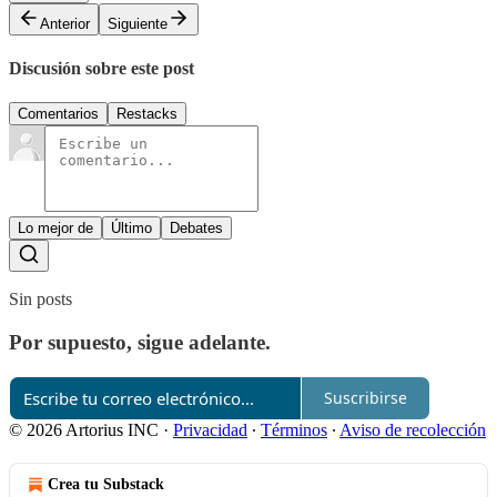
Anterior
Siguiente
Discusión sobre este post
Comentarios
Restacks
Lo mejor de
Último
Debates
Sin posts
Por supuesto, sigue adelante.
Suscribirse
© 2026 Artorius INC
·
Privacidad
∙
Términos
∙
Aviso de recolección
Crea tu Substack