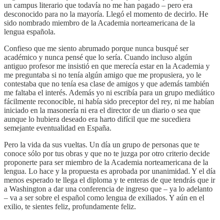
un campus literario que todavía no me han pagado – pero era
desconocido para no la mayoría. Llegó el momento de decirlo. He
sido nombrado miembro de la Academia norteamericana de la
lengua española.
Confieso que me siento abrumado porque nunca busqué ser
académico y nunca pensé que lo sería. Cuando incluso algún
antiguo profesor me insistió en que merecía estar en la Academia y
me preguntaba si no tenía algún amigo que me propusiera, yo le
contestaba que no tenía esa clase de amigos y que además también
me faltaba el interés. Además yo ni escribía para un grupo mediático
fácilmente reconocible, ni había sido preceptor del rey, ni me habían
iniciado en la masonería ni era el director de un diario o sea que
aunque lo hubiera deseado era harto difícil que me sucediera
semejante eventualidad en España.
Pero la vida da sus vueltas. Un día un grupo de personas que te
conoce sólo por tus obras y que no te juzga por otro criterio decide
proponerte para ser miembro de la Academia norteamericana de la
lengua. Lo hace y la propuesta es aprobada por unanimidad. Y el día
menos esperado te llega el diploma y te enteras de que tendrás que ir
a Washington a dar una conferencia de ingreso que – ya lo adelanto
– va a ser sobre el español como lengua de exiliados. Y aún en el
exilio, te sientes feliz, profundamente feliz.