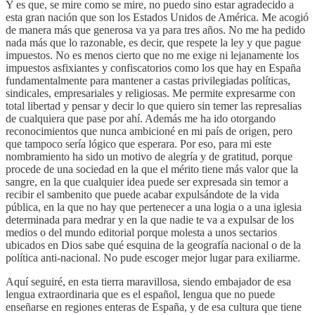
Y es que, se mire como se mire, no puedo sino estar agradecido a
esta gran nación que son los Estados Unidos de América. Me acogió
de manera más que generosa va ya para tres años. No me ha pedido
nada más que lo razonable, es decir, que respete la ley y que pague
impuestos. No es menos cierto que no me exige ni lejanamente los
impuestos asfixiantes y confiscatorios como los que hay en España
fundamentalmente para mantener a castas privilegiadas políticas,
sindicales, empresariales y religiosas. Me permite expresarme con
total libertad y pensar y decir lo que quiero sin temer las represalias
de cualquiera que pase por ahí. Además me ha ido otorgando
reconocimientos que nunca ambicioné en mi país de origen, pero
que tampoco sería lógico que esperara. Por eso, para mi este
nombramiento ha sido un motivo de alegría y de gratitud, porque
procede de una sociedad en la que el mérito tiene más valor que la
sangre, en la que cualquier idea puede ser expresada sin temor a
recibir el sambenito que puede acabar expulsándote de la vida
pública, en la que no hay que pertenecer a una logia o a una iglesia
determinada para medrar y en la que nadie te va a expulsar de los
medios o del mundo editorial porque molesta a unos sectarios
ubicados en Dios sabe qué esquina de la geografía nacional o de la
política anti-nacional. No pude escoger mejor lugar para exiliarme.
Aquí seguiré, en esta tierra maravillosa, siendo embajador de esa
lengua extraordinaria que es el español, lengua que no puede
enseñarse en regiones enteras de España, y de esa cultura que tiene