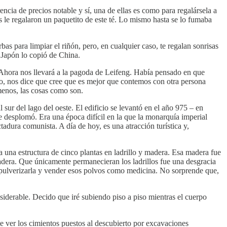
encia de precios notable y sí, una de ellas es como para regalársela a
s le regalaron un paquetito de este té. Lo mismo hasta se lo fumaba
 para limpiar el riñón, pero, en cualquier caso, te regalan sonrisas
 Japón lo copió de China.
 Ahora nos llevará a la pagoda de Leifeng. Había pensado en que
ino, nos dice que cree que es mejor que contemos con otra persona
 menos, las cosas como son.
 sur del lago del oeste. El edificio se levantó en el año 975 – en
e desplomó. Era una época difícil en la que la monarquía imperial
adura comunista. A día de hoy, es una atracción turística y,
ta una estructura de cinco plantas en ladrillo y madera. Esa madera fue
adera. Que únicamente permanecieran los ladrillos fue una desgracia
ra pulverizarla y vender esos polvos como medicina. No sorprende que,
nsiderable. Decido que iré subiendo piso a piso mientras el cuerpo
te ver los cimientos puestos al descubierto por excavaciones