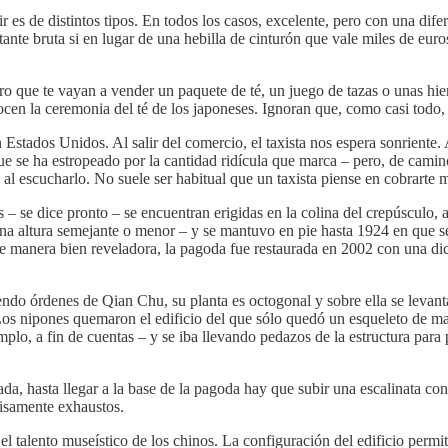
es de distintos tipos. En todos los casos, excelente, pero con una difer
ante bruta si en lugar de una hebilla de cinturón que vale miles de euro
ue te vayan a vender un paquete de té, un juego de tazas o unas hierbas
ocen la ceremonia del té de los japoneses. Ignoran que, como casi todo,
stados Unidos. Al salir del comercio, el taxista nos espera sonriente.
 que se ha estropeado por la cantidad ridícula que marca – pero, de cam
 al escucharlo. No suele ser habitual que un taxista piense en cobrarte
 se dice pronto – se encuentran erigidas en la colina del crepúsculo, al
 una altura semejante o menor – y se mantuvo en pie hasta 1924 en que s
e manera bien reveladora, la pagoda fue restaurada en 2002 con una dict
uiendo órdenes de Qian Chu, su planta es octogonal y sobre ella se levan
. Los nipones quemaron el edificio del que sólo quedó un esqueleto de m
emplo, a fin de cuentas – y se iba llevando pedazos de la estructura pa
ada, hasta llegar a la base de la pagoda hay que subir una escalinata co
ecisamente exhaustos.
l talento museístico de los chinos. La configuración del edificio permi