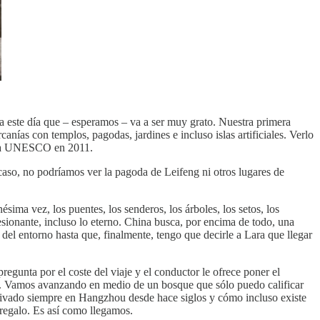
a este día que – esperamos – va a ser muy grato. Nuestra primera
anías con templos, pagodas, jardines e incluso islas artificiales. Verlo
ió la UNESCO en 2011.
 caso, no podríamos ver la pagoda de Leifeng ni otros lugares de
sima vez, los puentes, los senderos, los árboles, los setos, los
esionante, incluso lo eterno. China busca, por encima de todo, una
del entorno hasta que, finalmente, tengo que decirle a Lara que llegar
egunta por el coste del viaje y el conductor le ofrece poner el
cia. Vamos avanzando en medio de un bosque que sólo puedo calificar
ltivado siempre en Hangzhou desde hace siglos y cómo incluso existe
 regalo. Es así como llegamos.