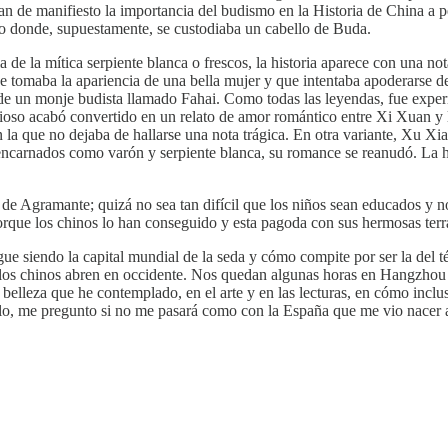
n de manifiesto la importancia del budismo en la Historia de China a pe
lo donde, supuestamente, se custodiaba un cabello de Buda.
de la mítica serpiente blanca o frescos, la historia aparece con una not
e tomaba la apariencia de una bella mujer y que intentaba apoderarse 
 de un monje budista llamado Fahai. Como todas las leyendas, fue experi
gioso acabó convertido en un relato de amor romántico entre Xi Xuan y l
 la que no dejaba de hallarse una nota trágica. En otra variante, Xu Xi
eencarnados como varón y serpiente blanca, su romance se reanudó. La his
po de Agramante; quizá no sea tan difícil que los niños sean educados y 
que los chinos lo han conseguido y esta pagoda con sus hermosas terraz
 siendo la capital mundial de la seda y cómo compite por ser la del té
e los chinos abren en occidente. Nos quedan algunas horas en Hangzhou 
la belleza que he contemplado, en el arte y en las lecturas, en cómo inc
lo, me pregunto si no me pasará como con la España que me vio nacer a l