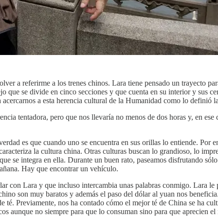
ver a referirme a los trenes chinos. Lara tiene pensado un trayecto par
o que se divide en cinco secciones y que cuenta en su interior y sus cerc
ara acercarnos a esta herencia cultural de la Humanidad como lo defin
rencia tentadora, pero que nos llevaría no menos de dos horas y, en ese
verdad es que cuando uno se encuentra en sus orillas lo entiende. Por ené
racteriza la cultura china. Otras culturas buscan lo grandioso, lo impr
ue se integra en ella. Durante un buen rato, paseamos disfrutando sólo 
mañana. Hay que encontrar un vehículo.
lar con Lara y que incluso intercambia unas palabras conmigo. Lara le pr
n chino son muy baratos y además el paso del dólar al yuan nos benefi
 de té. Previamente, nos ha contado cómo el mejor té de China se ha cu
ticos aunque no siempre para que lo consuman sino para que aprecien el