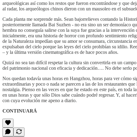
arqueológicas así como los restos que fueron encontrándose y que deja
al radar, los arqueólogos chinos dieron con un mausoleo en el subsue
Cada planta me sorprende más. Sean bajorrelieves contando la Historia 
posteriormente llamada Bai Suzhen - no era sino un ser demoníaco qu
hembra no conseguía salirse con la suya fue gracias a la intervención
inicialmente, era una historia de horror con profundo sentimiento reli
de la Naturaleza impedían que su amor se consumara, circunstancia en
expulsaban del cielo porque las leyes del cielo prohibían su idilio. R
– y la última versión cinematográfica es de hace pocos años.
Quizá no sea tan difícil respetar la cultura sin convertirla en un cam
del patrimonio nacional con eficacia y dedicación…. No debe serlo por
Nos quedan todavía unas horas en Hangzhou, horas para ver cómo sigue
extraordinarias y poco o nada se parecen a las de los restaurantes qu
nostalgia. Pienso en las veces en que he estado en este país, en toda 
en unas horas y que sólo Dios sabe cuándo podré regresar. Y, al hacer
con cuya evolución me apeno a diario.
CONTINUARÁ