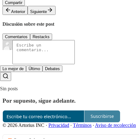
Compartir
Anterior
Siguiente
Discusión sobre este post
Comentarios
Restacks
Lo mejor de
Último
Debates
Sin posts
Por supuesto, sigue adelante.
Suscribirse
© 2026 Artorius INC
·
Privacidad
∙
Términos
∙
Aviso de recolección