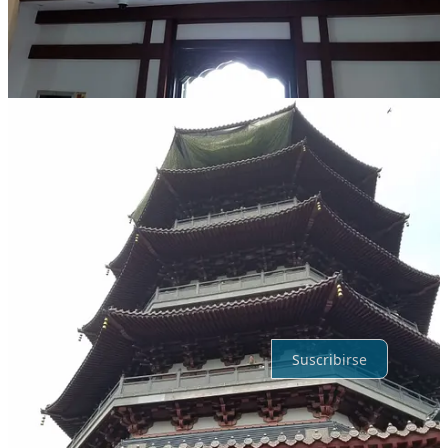
Anterior
Siguiente
Discusión sobre este post
Comentarios
Restacks
Lo mejor de
Último
Debates
Sin posts
Por supuesto, sigue adelante.
Suscribirse
© 2026 Artorius INC
·
Privacidad
∙
Términos
∙
Aviso de recolección
Crea tu Substack