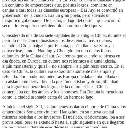
un conjunto de emperadores que, por sus logros, convierte en
canijas a casi todas las dinastías europeas – Bai Juyi se convirtió en
gobernador de la ciudad. Era un gran poeta, pero además un
magnifico gobernante. De hecho, el lago del oeste – que encontró
seco – lo recuperó convirtiéndolo en un foco de riqueza.
Considerada una de las siete capitales de la antigua China, durante el
período de las cinco dinastías y los diez reinos, más o menos,
cuando el Cid cabalgaba por España, pasó a llamarse Xifu y a
convertirse, junto a Nanjing y Chengdu, en uno de los focos
culturales de la China del sur. Aclaremos que cuando se piensa en
esa época, en Europa, en cultura nos referimos a alguna iglesia,
algún monasterio y quizá – no siempre – a algún resto escrito. En el
caso de China, la cultura era extraordinariamente más amplia y
refinada. Por añadidura, mientras Europa quedaba embotellada en
un aislamiento derivado de la presión del islam y de su dificultad
para lograr recuperar los logros de la cultura clásica, China
comerciaba con los árabes y los japoneses. Ibn Battuta la menciona
como la ciudad asentada cerca de un hermoso lago.
A inicios del siglo XII, los jurchenes asolaron el norte de China y los
emperadores Song convirtieron Hangzhou en su nueva capital
mientras resistían a los invasores. El traslado, teóricamente, iba a ser
provisional, pero se extendió hasta el siglo siguiente en que llegaron
los mongoles y durante esas décadas, Hangzhou vivió una