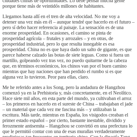
ciudades chinas de oportunidades. Lo debe pensar mucha gente
porque tiene más de veintidós millones de habitantes.
Llegamos hasta allí en el tren de alta velocidad. No me voy a
detener una vez más en él – aunque tendré que hacerlo en el futuro –
pero sí debo hacer referencia al paisaje. La sensación es de una
enorme prosperidad. En ocasiones, el camino se pinta de
prosperidad agrícola – frutales y arrozales – y en otras, de
prosperidad industrial, pero lo que resulta innegable es esa
prosperidad. China no es que haya dado un salto de gigante, es que
parece haberse calzado las botas de siete leguas. Como si fuera un
martillo, golpeando vez tras vez, no puedo quitarme de la cabeza
que, en términos económicos, los chinos van por el buen camino
mientras que hay naciones que han perdido el rumbo si es que
alguna vez lo tuvieron. Peor para ellas, claro.
Me he referido antes a los Song, pero la andadura de Hangzhou
comenzó ya en la Prehistoria y, más concretamente, en el Neolítico.
Hace siete mil años, en esta parte del mundo, ya cultivaban el arroz
– los primeros en hacerlo en el sureste de China – trabajaban el jade
– un material que cada vez me fascina más – y utilizaban la
escritura. Más tarde, mientras en España, los visigodos creaban el
primer estado español – por cierto, bastante inestable, dividido y
ferozmente antisemita – Hangzhou se convirtió en una prefectura lo
que le permitió contar con una de esas murallas verdaderamente
prodigiosas tan frecuentes en territorio chino. Con la dinastía Tang –