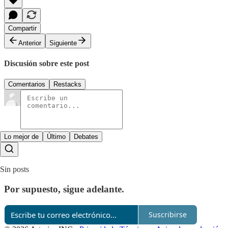
Compartir
Anterior
Siguiente
Discusión sobre este post
Comentarios
Restacks
Lo mejor de
Último
Debates
Sin posts
Por supuesto, sigue adelante.
Suscribirse