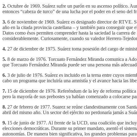
2.
Octubre de 1969. Suárez sufre un parón en su ascenso político. Aun
entonces “cabeza de turco” de una lucha por el poder en el seno del fr
3.
6 de noviembre de 1969. Suárez es designado director de RTVE. Suár
año en la citada provincia castellana – y también para conseguir que 
Datos como ésos permiten comprender hasta la saciedad la carrera d
considerablemente. Curiosamente, cuando su valedor Herrero-Tejedor mu
4.
27 de diciembre de 1975. Suárez toma posesión del cargo de ministro
5.
8 de marzo de 1976. Torcuato Fernández Miranda comunica a Adolfo S
que Torcuato Fernández Miranda puede ser una persona más adecuada p
6.
3 de julio de 1976. Suárez es incluido en la terna entre cuyos miem
cabo un programa que incluiría una amnistía y el avance hacia las libe
7.
15 de diciembre de 1976. Referéndum de la ley de reforma política 
pero la mayoría de sus prebostes ya habían comenzado a colocarse para
8.
27 de febrero de 1977. Suarez se reúne clandestinamente con Santia
abril del mismo año. Un sector del ejército no perdonaría jamás a Suá
9.
15 de junio de 1977. Al frente de la UCD, una coalición que incluy
elecciones democráticas. Durante su primer mandato, asentó el sistema
autonomías. De manera bien significativa, los grandes problemas para S