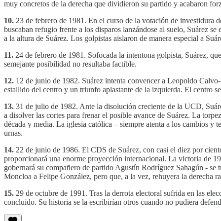
muy concretos de la derecha que dividieron su partido y acabaron forzan
10.
23 de febrero de 1981. En el curso de la votación de investidura d
buscaban refugio frente a los disparos lanzándose al suelo, Suárez se e
a la altura de Suárez. Los golpistas aislaron de manera especial a Suá
11.
24 de febrero de 1981. Sofocada la intentona golpista, Suárez, que e
semejante posibilidad no resultaba factible.
12.
12 de junio de 1982. Suárez intenta convencer a Leopoldo Calvo-
estallido del centro y un triunfo aplastante de la izquierda. El centro
13.
31 de julio de 1982. Ante la disolución creciente de la UCD, Su
a disolver las cortes para frenar el posible avance de Suárez. La torp
década y media. La iglesia católica – siempre atenta a los cambios y 
urnas.
14.
22 de junio de 1986. El CDS de Suárez, con casi el diez por ciento d
proporcionará una enorme proyección internacional. La victoria de 198
gobernará su compañero de partido Agustín Rodríguez Sahagún - se tra
Moncloa a Felipe González, pero que, a la vez, rehuyera la derecha r
15.
29 de octubre de 1991. Tras la derrota electoral sufrida en las ele
concluido. Su historia se la escribirían otros cuando no pudiera defend