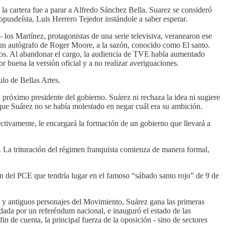
la cartera fue a parar a Alfredo Sánchez Bella. Suarez se consideró
opusdeísta, Luis Herrero Tejedor instándole a saber esperar.
os Martínez, protagonistas de una serie televisiva, veranearon ese
er un autógrafo de Roger Moore, a la sazón, conocido como El santo.
os. Al abandonar el cargo, la audiencia de TVE había aumentado
 buena la versión oficial y a no realizar averiguaciones.
lo de Bellas Artes.
próximo presidente del gobierno. Suárez ni rechaza la idea ni sugiere
que Suárez no se había molestado en negar cuál era su ambición.
fectivamente, le encargará la formación de un gobierno que llevará a
. La trituración del régimen franquista comienza de manera formal,
n del PCE que tendría lugar en el famoso “sábado santo rojo” de 9 de
s y antiguos personajes del Movimiento, Suárez gana las primeras
dada por un referéndum nacional, e inauguró el estado de las
n de cuenta, la principal fuerza de la oposición - sino de sectores