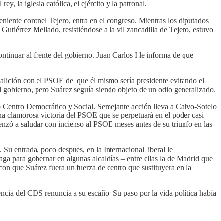
, la iglesia católica, el ejército y la patronal.
eniente coronel Tejero, entra en el congreso. Mientras los diputados
Gutiérrez Mellado, resistiéndose a la vil zancadilla de Tejero, estuvo
ontinuar al frente del gobierno. Juan Carlos I le informa de que
lición con el PSOE del que él mismo sería presidente evitando el
del gobierno, pero Suárez seguía siendo objeto de un odio generalizado.
o Centro Democrático y Social. Semejante acción lleva a Calvo-Sotelo
 una clamorosa victoria del PSOE que se perpetuará en el poder casi
enzó a saludar con incienso al PSOE meses antes de su triunfo en las
 Su entrada, poco después, en la Internacional liberal le
ga para gobernar en algunas alcaldías – entre ellas la de Madrid que
on que Suárez fuera un fuerza de centro que sustituyera en la
dencia del CDS renuncia a su escaño. Su paso por la vida política había