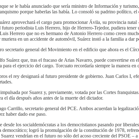
que se le había anunciado que sería ministro de Información y turismo, 
anquismo porque haberlas las había. Lo consoló su padrino político, el 
ez aprovechará el cargo para promocionar Ávila, su provincia natal – l
el futuro periodista Luis Herrero, hijo de Herrero-Tejedor, pudiera ten
e Luis Herrero que no es hermano de Antonio Herrero como creen much
riera en un accidente de automóvil, Suárez instó a la familia a dar por
 secretario general del Movimiento en el edificio que ahora es el Círcu
uárez que, tras el fracaso de Arias Navarro, puede convertirse en el 
ara el ejercicio del cargo. Torcuato recordaría siempre la manera en 
bros el rey designará al futuro presidente de gobierno. Juan Carlos I, e
rtades.
impulsada por Suarez y, previamente, votada por las Cortes franquistas
 el día después años antes de la muerte del dictador.
go Carrillo, secretario general del PCE. Ambos acuerdan la legalizació
rez haber dado ese paso.
e desde los socialdemócratas a los democristianos pasando por liberale
 democrático; logró la promulgación de la constitución de 1978, refren
uarez vendrían en el futuro no sólo del acoso creciente del PSOE – a fi