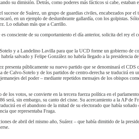
do su dimisión. Detrás, como poderes más fácticos si cabe, estaban el rey
el sucesor de Suárez, un grupo de guardias civiles, encabezados por el t
ncaró, en un ejemplo de deslumbrante gallardía, con los golpistas. Sólo 
rez. Lo odiaban más que a Carrillo.
s consciente de su comportamiento el día anterior, solicita del rey el c
Sotelo y a Landelino Lavilla para que la UCD forme un gobierno de coa
 se habría salvado y Felipe González no habría llegado a la presidencia 
árez presenta públicamente su nuevo partido que se denominará el CDS 
eza de Calvo-Sotelo y de los partidos de centro-derecha se traducirá en
tejemanejes del poder – mediante repetidos mensajes de los obispos com
e los votos, se convierte en la tercera fuerza política en el parlamento.
6 será, sin embargo, su canto del cisne. Su acercamiento a la AP de Fra
ducirá en el abandono de la mitad de su electorado que había soñado c
ancia que representaba Fraga.
cciones de abril del mismo año, Suárez – que había dimitido de la presi
erse.