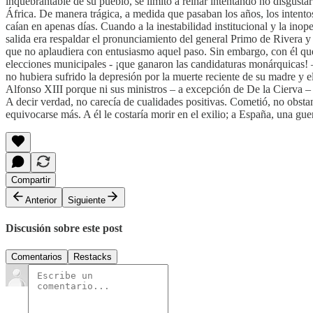
inquebrantable de su pueblo, se limitó a reinar intentando no disgust
África. De manera trágica, a medida que pasaban los años, los intent
caían en apenas días. Cuando a la inestabilidad institucional y la ino
salida era respaldar el pronunciamiento del general Primo de Rivera y
que no aplaudiera con entusiasmo aquel paso. Sin embargo, con él que
elecciones municipales - ¡que ganaron las candidaturas monárquicas! 
no hubiera sufrido la depresión por la muerte reciente de su madre y e
Alfonso XIII porque ni sus ministros – a excepción de De la Cierva – n
A decir verdad, no carecía de cualidades positivas. Cometió, no obst
equivocarse más. A él le costaría morir en el exilio; a España, una gu
Compartir
Anterior
Siguiente
Discusión sobre este post
Comentarios
Restacks