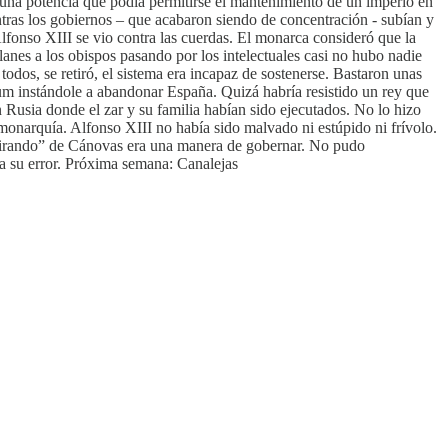
o una potencia que podía permitirse el mantenimiento de un imperio en
tras los gobiernos – que acabaron siendo de concentración - subían y
Alfonso XIII se vio contra las cuerdas. El monarca consideró que la
anes a los obispos pasando por los intelectuales casi no hubo nadie
dos, se retiró, el sistema era incapaz de sostenerse. Bastaron unas
tum instándole a abandonar España. Quizá habría resistido un rey que
n Rusia donde el zar y su familia habían sido ejecutados. No lo hizo
 monarquía. Alfonso XIII no había sido malvado ni estúpido ni frívolo.
r tirando” de Cánovas era una manera de gobernar. No pudo
ara su error. Próxima semana: Canalejas