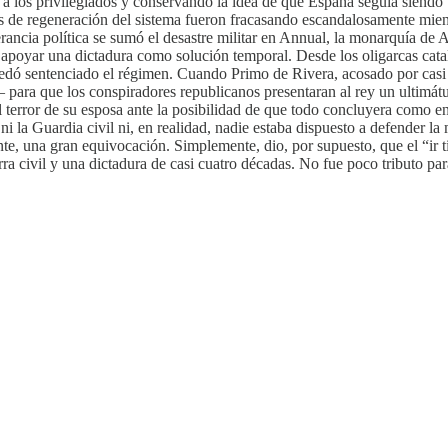
ar a los privilegiados y conservando la idea de que España seguía siend
os de regeneración del sistema fueron fracasando escandalosamente mien
perancia política se sumó el desastre militar en Annual, la monarquía de 
 apoyar una dictadura como solución temporal. Desde los oligarcas catal
dó sentenciado el régimen. Cuando Primo de Rivera, acosado por casi to
– para que los conspiradores republicanos presentaran al rey un ultimá
l terror de su esposa ante la posibilidad de que todo concluyera como e
i la Guardia civil ni, en realidad, nadie estaba dispuesto a defender la
ante, una gran equivocación. Simplemente, dio, por supuesto, que el “i
erra civil y una dictadura de casi cuatro décadas. No fue poco tributo p