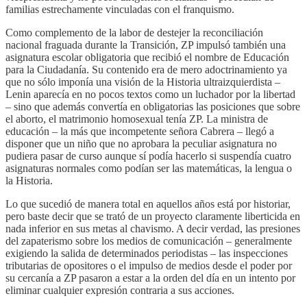
familias estrechamente vinculadas con el franquismo.
Como complemento de la labor de destejer la reconciliación
nacional fraguada durante la Transición, ZP impulsó también una
asignatura escolar obligatoria que recibió el nombre de Educación
para la Ciudadanía. Su contenido era de mero adoctrinamiento ya
que no sólo imponía una visión de la Historia ultraizquierdista –
Lenin aparecía en no pocos textos como un luchador por la libertad
– sino que además convertía en obligatorias las posiciones que sobre
el aborto, el matrimonio homosexual tenía ZP. La ministra de
educación – la más que incompetente señora Cabrera – llegó a
disponer que un niño que no aprobara la peculiar asignatura no
pudiera pasar de curso aunque sí podía hacerlo si suspendía cuatro
asignaturas normales como podían ser las matemáticas, la lengua o
la Historia.
Lo que sucedió de manera total en aquellos años está por historiar,
pero baste decir que se trató de un proyecto claramente liberticida en
nada inferior en sus metas al chavismo. A decir verdad, las presiones
del zapaterismo sobre los medios de comunicación – generalmente
exigiendo la salida de determinados periodistas – las inspecciones
tributarias de opositores o el impulso de medios desde el poder por
su cercanía a ZP pasaron a estar a la orden del día en un intento por
eliminar cualquier expresión contraria a sus acciones.