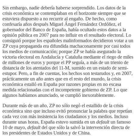
Sin embargo, nadie debería haberse sorprendido. Los datos de la
crisis económica se contemplaban en el horizonte siempre que se
estuviera dispuesto a no recurrir al engaño. De hecho, como
confesaría años después Miguel Ángel Fernández Ordóñez, el
gobernador del Banco de España, había ocultado estos datos a la
opinión pública en 2007 para no influir en el resultado electoral. Lo
consiguió porque los españoles malinformados decidieron votar a un
ZP cuya propaganda era difundida machaconamente por casi todos
los medios de comunicación; porque ZP se había asegurado la
victoria electoral en Andalucía y Cataluña mediante el riego de miles
de millones de euros y porque el PP seguía, a más de un trienio de
distancia de los atentados del 11-M, sumido en un estado de semi-
estupor. Pero, a fin de cuentas, los hechos son testarudos y, en 2007,
prácticamente un año antes que en el resto del mundo, la crisis
económica estalló en España por razones propias en no escasa
medida relacionadas con el incompetente gobierno de ZP. Lo que
algunos habíamos anunciado, se cumplió inexorablemente.
Durante más de un año, ZP no sólo negó el estallido de la crisis
económica sino que incluso evitó pronunciar la palabra que repetían
cada vez con más insistencia los ciudadanos y los medios. Incluso
durante unas horas, España estuvo sumida en un
default
un famoso
10 de mayo,
default
del que sólo la salvó la intervención directa de
los presidentes de Estados Unidos y de China.