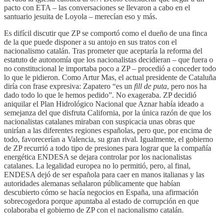
pacto con ETA – las conversaciones se llevaron a cabo en el
santuario jesuita de Loyola – merecían eso y más.
Es difícil discutir que ZP se comportó como el dueño de una finca
de la que puede disponer a su antojo en sus tratos con el
nacionalismo catalán. Tras prometer que aceptaría la reforma del
estatuto de autonomía que los nacionalistas decidieran – que fuera o
no constitucional le importaba poco a ZP – procedió a conceder todo
lo que le pidieron. Como Artur Mas, el actual presidente de Cataluña
diría con frase expresiva: Zapatero “es un
fill de puta
, pero nos ha
dado todo lo que le hemos pedido”. No exageraba. ZP decidió
aniquilar el Plan Hidrológico Nacional que Aznar había ideado a
semejanza del que disfruta California, por la única razón de que los
nacionalistas catalanes miraban con suspicacia unas obras que
unirían a las diferentes regiones españolas, pero que, por encima de
todo, favorecerían a Valencia, su gran rival. Igualmente, el gobierno
de ZP recurrió a todo tipo de presiones para lograr que la compañía
energética ENDESA se dejara controlar por los nacionalistas
catalanes. La legalidad europea no lo permitió, pero, al final,
ENDESA dejó de ser española para caer en manos italianas y las
autoridades alemanas señalaron públicamente que habían
descubierto cómo se hacía negocios en España, una afirmación
sobrecogedora porque apuntaba al estado de corrupción en que
colaboraba el gobierno de ZP con el nacionalismo catalán.