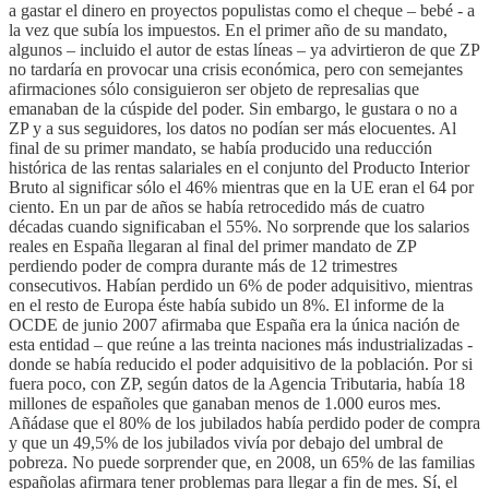
a gastar el dinero en proyectos populistas como el cheque – bebé - a
la vez que subía los impuestos. En el primer año de su mandato,
algunos – incluido el autor de estas líneas – ya advirtieron de que ZP
no tardaría en provocar una crisis económica, pero con semejantes
afirmaciones sólo consiguieron ser objeto de represalias que
emanaban de la cúspide del poder. Sin embargo, le gustara o no a
ZP y a sus seguidores, los datos no podían ser más elocuentes. Al
final de su primer mandato, se había producido una reducción
histórica de las rentas salariales en el conjunto del Producto Interior
Bruto al significar sólo el 46% mientras que en la UE eran el 64 por
ciento. En un par de años se había retrocedido más de cuatro
décadas cuando significaban el 55%. No sorprende que los salarios
reales en España llegaran al final del primer mandato de ZP
perdiendo poder de compra durante más de 12 trimestres
consecutivos. Habían perdido un 6% de poder adquisitivo, mientras
en el resto de Europa éste había subido un 8%. El informe de la
OCDE de junio 2007 afirmaba que España era la única nación de
esta entidad – que reúne a las treinta naciones más industrializadas -
donde se había reducido el poder adquisitivo de la población. Por si
fuera poco, con ZP, según datos de la Agencia Tributaria, había 18
millones de españoles que ganaban menos de 1.000 euros mes.
Añádase que el 80% de los jubilados había perdido poder de compra
y que un 49,5% de los jubilados vivía por debajo del umbral de
pobreza. No puede sorprender que, en 2008, un 65% de las familias
españolas afirmara tener problemas para llegar a fin de mes. Sí, el