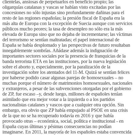
clientelas, ansiosas de perpetuarlos en beneficio propio; las
oligarquías catalanas y vascas se habían visto excitadas por las
concesiones no sólo injustas sino profundamente dañinas para el
resto de las regiones españolas; la presión fiscal de España era la
más alta de Europa con la excepción de Suecia aunque con servicios
públicos mucho peores; la tasa de desempleo no sólo era la más
elevada de Europa sino que no dejaba de incrementarse; las víctimas
del terrorismo se sentían maltratadas; el papel internacional de
España se había desplomado y las perspectivas de futuro resultaban
innegablemente sombrías. Añádase además la indignación de
importantes sectores sociales por la presencia de franquicias de la
banda terrorista ETA en las instituciones, por la nueva legislación
sobre el aborto y, especialmente, por la paralización de la
investigación sobre los atentados del 11-M. Quizá se sentían felices
por haberse podido casar algunas parejas de homosexuales – no
muchas porque el número de matrimonios homosexuales, nacionales
y extranjeros, a pesar de las subvenciones otorgadas por el gobierno
de ZP, fue escaso –y, desde luego, millones de españoles tenían
asimilado que era mejor votar a la izquierda o a los partidos
nacionalistas catalanes y vascos que a cualquier otra opción. Sin
embargo, era obvio que ZP había empujado al PSOE en una crisis
de la que no se ha recuperado todavía en 2016 y que había
provocado otras – económica, social, política e institucional - en
España cuyas últimas y pésimas consecuencias no podían
imaginarse. En 2011, la mayoría de los españoles estaba convencida