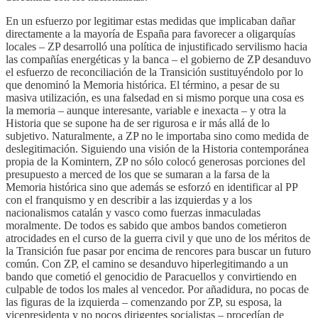
En un esfuerzo por legitimar estas medidas que implicaban dañar
directamente a la mayoría de España para favorecer a oligarquías
locales – ZP desarrolló una política de injustificado servilismo hacia
las compañías energéticas y la banca – el gobierno de ZP desanduvo
el esfuerzo de reconciliación de la Transición sustituyéndolo por lo
que denominó la Memoria histórica. El término, a pesar de su
masiva utilización, es una falsedad en si mismo porque una cosa es
la memoria – aunque interesante, variable e inexacta – y otra la
Historia que se supone ha de ser rigurosa e ir más allá de lo
subjetivo. Naturalmente, a ZP no le importaba sino como medida de
deslegitimación. Siguiendo una visión de la Historia contemporánea
propia de la Komintern, ZP no sólo colocó generosas porciones del
presupuesto a merced de los que se sumaran a la farsa de la
Memoria histórica sino que además se esforzó en identificar al PP
con el franquismo y en describir a las izquierdas y a los
nacionalismos catalán y vasco como fuerzas inmaculadas
moralmente. De todos es sabido que ambos bandos cometieron
atrocidades en el curso de la guerra civil y que uno de los méritos de
la Transición fue pasar por encima de rencores para buscar un futuro
común. Con ZP, el camino se desanduvo hiperlegitimando a un
bando que cometió el genocidio de Paracuellos y convirtiendo en
culpable de todos los males al vencedor. Por añadidura, no pocas de
las figuras de la izquierda – comenzando por ZP, su esposa, la
vicepresidenta y no pocos dirigentes socialistas – procedían de