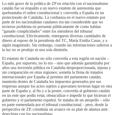
Lo más grave de la política de ZP en relación con el nacionalismo
catalán fue su respaldo a un nuevo estatuto de autonomía que
quebrantaba el orden constitucional y convertía a España en un
protectorado de Cataluña. La confianza en el nuevo estatuto por
parte de los nacionalistas catalanes era tan considerable que no
tuvieron problema en presumir públicamente de como habían
“ganado complicidades” entre los miembros del tribunal
constitucional. Efectivamente, entregaron diversas cantidades de
dinero al esposo de la presidenta del TC, María Emilia Casas, y a
algún magistrado. Sin embargo, cuando las informaciones salieron a
la luz no se produjo ni una sola dimisión.
El estatuto de Cataluña no sólo convertía a esta región en nación –
España, por supuesto, no lo era – sino que además garantizaba por
años una inversión pública en Cataluña desproporcionada, injusta y
sin comparación en otras regiones; sometía la firma de tratados
internacionales por España al permiso del parlamento catalán;
mantenía dentro de Cataluña los impuestos generados por sus
empresas aunque los actos sujetos a gravamen tuvieran lugar en otra
parte de España y, al fin y a la postre, convertía al gobierno catalán
en un ente que podía vetar, obstaculizar e impedir lo que hicieran el
gobierno y el parlamento español. Se trataba de un atropello – sólo
en parte enmendada por el tribunal constitucional – pero, desde la
perspectiva de ZP, constituía un avance en su plan de alianza anti-
derechista con los nacionalistas.