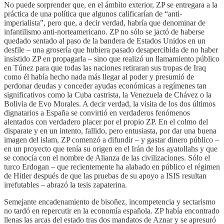
No puede sorprender que, en el ámbito exterior, ZP se entregara a la
práctica de una política que algunos calificarían de “anti-
imperialista”, pero que, a decir verdad, habría que denominar de
infantilismo anti-norteamericano. ZP no sólo se jactó de haberse
quedado sentado al paso de la bandera de Estados Unidos en un
desfile – una grosería que hubiera pasado desapercibida de no haber
insistido ZP en propagarla – sino que realizó un llamamiento público
en Túnez para que todas las naciones retiraran sus tropas de Iraq
como él había hecho nada más llegar al poder y presumió de
perdonar deudas y conceder ayudas económicas a regímenes tan
significativos como la Cuba castrista, la Venezuela de Chávez o la
Bolivia de Evo Morales. A decir verdad, la visita de los dos últimos
dignatarios a España se convirtió en verdaderos fenómenos
alentados con verdadero placer por el propio ZP. En el colmo del
disparate y en un intento, fallido, pero entusiasta, por dar una buena
imagen del islam, ZP comenzó a difundir – y gastar dinero público –
en un proyecto que tenía su origen en el Irán de los ayatollahs y que
se conocía con el nombre de Alianza de las civilizaciones. Sólo el
turco Erdogan – que recientemente ha alabado en público el régimen
de Hitler después de que las pruebas de su apoyo a ISIS resultan
irrefutables – abrazó la tesis zapaterina.
Semejante encadenamiento de bisoñez, incompetencia y sectarismo
no tardó en repercutir en la economía española. ZP había encontrado
llenas las arcas del estado tras dos mandatos de Aznar y se apresuró