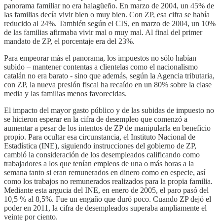
panorama familiar no era halagüeño. En marzo de 2004, un 45% de
las familias decía vivir bien o muy bien. Con ZP, esa cifra se había
reducido al 24%. También según el CIS, en marzo de 2004, un 10%
de las familias afirmaba vivir mal o muy mal. Al final del primer
mandato de ZP, el porcentaje era del 23%.
Para empeorar más el panorama, los impuestos no sólo habían
subido – mantener contentas a clientelas como el nacionalismo
catalán no era barato - sino que además, según la Agencia tributaria,
con ZP, la nueva presión fiscal ha recaído en un 80% sobre la clase
media y las familias menos favorecidas.
El impacto del mayor gasto público y de las subidas de impuesto no
se hicieron esperar en la cifra de desempleo que comenzó a
aumentar a pesar de los intentos de ZP de manipularla en beneficio
propio. Para ocultar esa circunstancia, el Instituto Nacional de
Estadística (INE), siguiendo instrucciones del gobierno de ZP,
cambió la consideración de los desempleados calificando como
trabajadores a los que tenían empleos de una o más horas a la
semana tanto si eran remunerados en dinero como en especie, así
como los trabajos no remunerados realizados para la propia familia.
Mediante esta argucia del INE, en enero de 2005, el paro pasó del
10,5 % al 8,5%. Fue un engaño que duró poco. Cuando ZP dejó el
poder en 2011, la cifra de desempleados superaba ampliamente el
veinte por ciento.