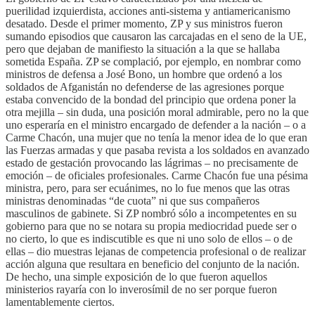
puerilidad izquierdista, acciones anti-sistema y antiamericanismo
desatado. Desde el primer momento, ZP y sus ministros fueron
sumando episodios que causaron las carcajadas en el seno de la UE,
pero que dejaban de manifiesto la situación a la que se hallaba
sometida España. ZP se complació, por ejemplo, en nombrar como
ministros de defensa a José Bono, un hombre que ordenó a los
soldados de Afganistán no defenderse de las agresiones porque
estaba convencido de la bondad del principio que ordena poner la
otra mejilla – sin duda, una posición moral admirable, pero no la que
uno esperaría en el ministro encargado de defender a la nación – o a
Carme Chacón, una mujer que no tenía la menor idea de lo que eran
las Fuerzas armadas y que pasaba revista a los soldados en avanzado
estado de gestación provocando las lágrimas – no precisamente de
emoción – de oficiales profesionales. Carme Chacón fue una pésima
ministra, pero, para ser ecuánimes, no lo fue menos que las otras
ministras denominadas “de cuota” ni que sus compañeros
masculinos de gabinete. Si ZP nombró sólo a incompetentes en su
gobierno para que no se notara su propia mediocridad puede ser o
no cierto, lo que es indiscutible es que ni uno solo de ellos – o de
ellas – dio muestras lejanas de competencia profesional o de realizar
acción alguna que resultara en beneficio del conjunto de la nación.
De hecho, una simple exposición de lo que fueron aquellos
ministerios rayaría con lo inverosímil de no ser porque fueron
lamentablemente ciertos.