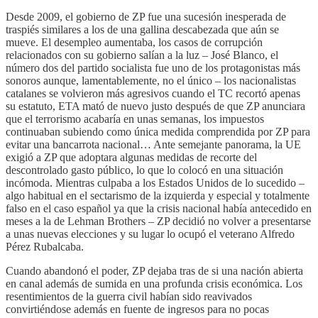
Desde 2009, el gobierno de ZP fue una sucesión inesperada de
traspiés similares a los de una gallina descabezada que aún se
mueve. El desempleo aumentaba, los casos de corrupción
relacionados con su gobierno salían a la luz – José Blanco, el
número dos del partido socialista fue uno de los protagonistas más
sonoros aunque, lamentablemente, no el único – los nacionalistas
catalanes se volvieron más agresivos cuando el TC recortó apenas
su estatuto, ETA mató de nuevo justo después de que ZP anunciara
que el terrorismo acabaría en unas semanas, los impuestos
continuaban subiendo como única medida comprendida por ZP para
evitar una bancarrota nacional… Ante semejante panorama, la UE
exigió a ZP que adoptara algunas medidas de recorte del
descontrolado gasto público, lo que lo colocó en una situación
incómoda. Mientras culpaba a los Estados Unidos de lo sucedido –
algo habitual en el sectarismo de la izquierda y especial y totalmente
falso en el caso español ya que la crisis nacional había antecedido en
meses a la de Lehman Brothers – ZP decidió no volver a presentarse
a unas nuevas elecciones y su lugar lo ocupó el veterano Alfredo
Pérez Rubalcaba.
Cuando abandonó el poder, ZP dejaba tras de si una nación abierta
en canal además de sumida en una profunda crisis económica. Los
resentimientos de la guerra civil habían sido reavivados
convirtiéndose además en fuente de ingresos para no pocas