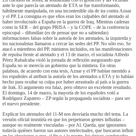
ante lo que parecía un atentado de ETA se fue transformando,
hábilmente manipulada, en una incontenible ola de ira contra Aznar
y el PP. La consigna es que ellos eran los culpables del atentado al
haber involucrado a España en la guerra de Iraq. Mientras cadenas
como la SER – del grupo PRISA – y la COPE – de la conferencia
episcopal – difundían (es de pensar que no a sabiendas)
informaciones falsas sobre la autoría de los atentados, la izquierda y
los nacionalistas llamaron a cercar las sedes del PP. No sólo eso. Se
atacó a miembros del PP, ministros incluidos, en las manifestaciones
de repulsa frente al atentado y el 13 de marzo, el socialista Alfredo
Pérez Rubalcaba violó la jornada de reflexión asegurando que
España no se merecía un gobierno que la mintiera. En otras
palabras, de acuerdo con esta tesis, Aznar y el PP habían mentido a
los españoles al atribuir la autoría de los atentados a ETA y lo habían
hecho para ocultar su culpa por haber arrastrado al país a la guerra
de Irak. El argumento era falaz, pero obtuvo un excelente resultado.
El domingo, 14 de marzo, la mayoría de los españoles votó a
Rodríguez Zapatero – ZP según la propaganda socialista – para ser
el nuevo presidente.
Explicar los atentados del 11-M nos desviaría mucho del tema. La
versión oficial insistiría en que los perpetraron gentes influidas –
aunque no realmente vinculadas – por Al. Qaeda, que ignoramos
todavía quiénes fueron sus autores intelectuales, que buscaron influir
en las elecciones y que, al fin y a la postre, los únicos condenados