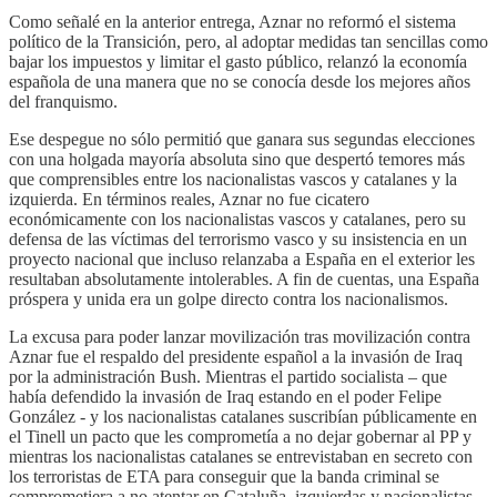
Como señalé en la anterior entrega, Aznar no reformó el sistema
político de la Transición, pero, al adoptar medidas tan sencillas como
bajar los impuestos y limitar el gasto público, relanzó la economía
española de una manera que no se conocía desde los mejores años
del franquismo.
Ese despegue no sólo permitió que ganara sus segundas elecciones
con una holgada mayoría absoluta sino que despertó temores más
que comprensibles entre los nacionalistas vascos y catalanes y la
izquierda. En términos reales, Aznar no fue cicatero
económicamente con los nacionalistas vascos y catalanes, pero su
defensa de las víctimas del terrorismo vasco y su insistencia en un
proyecto nacional que incluso relanzaba a España en el exterior les
resultaban absolutamente intolerables. A fin de cuentas, una España
próspera y unida era un golpe directo contra los nacionalismos.
La excusa para poder lanzar movilización tras movilización contra
Aznar fue el respaldo del presidente español a la invasión de Iraq
por la administración Bush. Mientras el partido socialista – que
había defendido la invasión de Iraq estando en el poder Felipe
González - y los nacionalistas catalanes suscribían públicamente en
el Tinell un pacto que les comprometía a no dejar gobernar al PP y
mientras los nacionalistas catalanes se entrevistaban en secreto con
los terroristas de ETA para conseguir que la banda criminal se
comprometiera a no atentar en Cataluña, izquierdas y nacionalistas