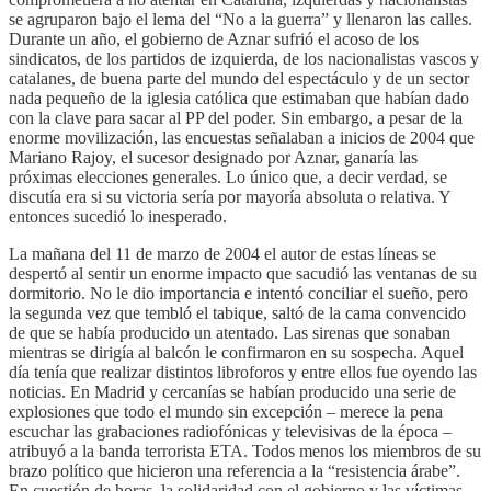
se agruparon bajo el lema del “No a la guerra” y llenaron las calles.
Durante un año, el gobierno de Aznar sufrió el acoso de los
sindicatos, de los partidos de izquierda, de los nacionalistas vascos y
catalanes, de buena parte del mundo del espectáculo y de un sector
nada pequeño de la iglesia católica que estimaban que habían dado
con la clave para sacar al PP del poder. Sin embargo, a pesar de la
enorme movilización, las encuestas señalaban a inicios de 2004 que
Mariano Rajoy, el sucesor designado por Aznar, ganaría las
próximas elecciones generales. Lo único que, a decir verdad, se
discutía era si su victoria sería por mayoría absoluta o relativa. Y
entonces sucedió lo inesperado.
La mañana del 11 de marzo de 2004 el autor de estas líneas se
despertó al sentir un enorme impacto que sacudió las ventanas de su
dormitorio. No le dio importancia e intentó conciliar el sueño, pero
la segunda vez que tembló el tabique, saltó de la cama convencido
de que se había producido un atentado. Las sirenas que sonaban
mientras se dirigía al balcón le confirmaron en su sospecha. Aquel
día tenía que realizar distintos libroforos y entre ellos fue oyendo las
noticias. En Madrid y cercanías se habían producido una serie de
explosiones que todo el mundo sin excepción – merece la pena
escuchar las grabaciones radiofónicas y televisivas de la época –
atribuyó a la banda terrorista ETA. Todos menos los miembros de su
brazo político que hicieron una referencia a la “resistencia árabe”.
En cuestión de horas, la solidaridad con el gobierno y las víctimas