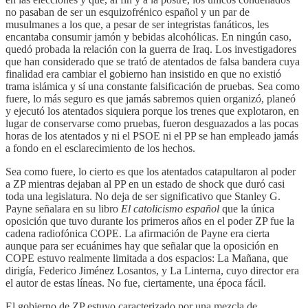
no pasaban de ser un esquizofrénico español y un par de
musulmanes a los que, a pesar de ser integristas fanáticos, les
encantaba consumir jamón y bebidas alcohólicas. En ningún caso,
quedó probada la relación con la guerra de Iraq. Los investigadores
que han considerado que se trató de atentados de falsa bandera cuya
finalidad era cambiar el gobierno han insistido en que no existió
trama islámica y sí una constante falsificación de pruebas. Sea como
fuere, lo más seguro es que jamás sabremos quien organizó, planeó
y ejecutó los atentados siquiera porque los trenes que explotaron, en
lugar de conservarse como pruebas, fueron desguazados a las pocas
horas de los atentados y ni el PSOE ni el PP se han empleado jamás
a fondo en el esclarecimiento de los hechos.
Sea como fuere, lo cierto es que los atentados catapultaron al poder
a ZP mientras dejaban al PP en un estado de shock que duró casi
toda una legislatura. No deja de ser significativo que Stanley G.
Payne señalara en su libro
El catolicismo español
que la única
oposición que tuvo durante los primeros años en el poder ZP fue la
cadena radiofónica COPE. La afirmación de Payne era cierta
aunque para ser ecuánimes hay que señalar que la oposición en
COPE estuvo realmente limitada a dos espacios: La Mañana, que
dirigía, Federico Jiménez Losantos, y La Linterna, cuyo director era
el autor de estas líneas. No fue, ciertamente, una época fácil.
El gobierno de ZP estuvo caracterizado por una mezcla de