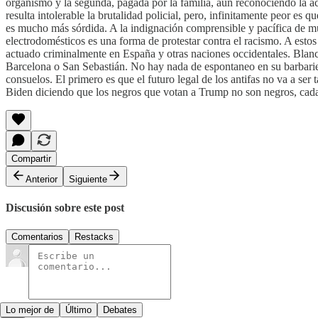
organismo y la segunda, pagada por la familia, aún reconociendo la a
resulta intolerable la brutalidad policial, pero, infinitamente peor es 
es mucho más sórdida. A la indignación comprensible y pacífica de much
electrodomésticos es una forma de protestar contra el racismo. A est
actuado criminalmente en España y otras naciones occidentales. Blanc
Barcelona o San Sebastián. No hay nada de espontaneo en su barbarie y
consuelos. El primero es que el futuro legal de los antifas no va a se
Biden diciendo que los negros que votan a Trump no son negros, cada 
Compartir
Anterior
Siguiente
Discusión sobre este post
Comentarios
Restacks
Lo mejor de
Último
Debates