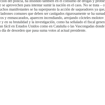
cción del policía, ha insistido también en el consumo de drogas y pro
que se aprovechen para intentar sumir la nación en el caos. No se trata –
os manifestantes se ha superpuesto la acción de saqueadores ya que, al 
os ladrones comunes que deben ser castigados rigurosamente se ha sumad
os y enmascarados, aparecen incendiando, arrojando cócteles molotov y
 en su brutalidad y la investigación, como ha señalado el fiscal general
r tan fácil en Estados Unidos como en Cataluña o las Vascongadas donde 
día de desorden que pasa suma votos al actual presidente.