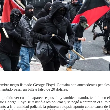
ombre negro llamado George Floyd. Contaba con antecedentes penales y
tentado pasar un billete falso de 20 dólares.
 podido ver cuando aparece esposado y también cuando, tendido en el sue
 George Floyd se resistió a los policías y se negó a entrar en el auto p
to a la brutalidad policial, la primera autopsia apuntó como causa de la