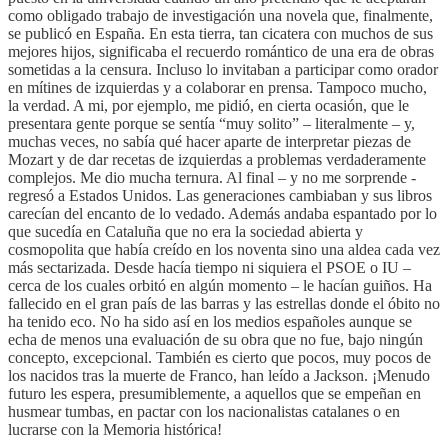
como obligado trabajo de investigación una novela que, finalmente,
se publicó en España. En esta tierra, tan cicatera con muchos de sus
mejores hijos, significaba el recuerdo romántico de una era de obras
sometidas a la censura. Incluso lo invitaban a participar como orador
en mítines de izquierdas y a colaborar en prensa. Tampoco mucho,
la verdad. A mi, por ejemplo, me pidió, en cierta ocasión, que le
presentara gente porque se sentía “muy solito” – literalmente – y,
muchas veces, no sabía qué hacer aparte de interpretar piezas de
Mozart y de dar recetas de izquierdas a problemas verdaderamente
complejos. Me dio mucha ternura. Al final – y no me sorprende -
regresó a Estados Unidos. Las generaciones cambiaban y sus libros
carecían del encanto de lo vedado. Además andaba espantado por lo
que sucedía en Cataluña que no era la sociedad abierta y
cosmopolita que había creído en los noventa sino una aldea cada vez
más sectarizada. Desde hacía tiempo ni siquiera el PSOE o IU –
cerca de los cuales orbitó en algún momento – le hacían guiños. Ha
fallecido en el gran país de las barras y las estrellas donde el óbito no
ha tenido eco. No ha sido así en los medios españoles aunque se
echa de menos una evaluación de su obra que no fue, bajo ningún
concepto, excepcional. También es cierto que pocos, muy pocos de
los nacidos tras la muerte de Franco, han leído a Jackson. ¡Menudo
futuro les espera, presumiblemente, a aquellos que se empeñan en
husmear tumbas, en pactar con los nacionalistas catalanes o en
lucrarse con la Memoria histórica!