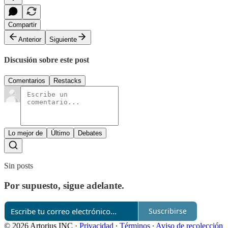
Compartir
Anterior
Siguiente
Discusión sobre este post
Comentarios
Restacks
Lo mejor de
Último
Debates
Sin posts
Por supuesto, sigue adelante.
Suscribirse
© 2026 Artorius INC
·
Privacidad
∙
Términos
∙
Aviso de recolección