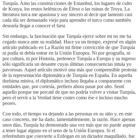
Turquía. Amo las construcciones de Estambul, los lugares de culto
de Konya, los restos helénicos de Éfeso o las ruinas de Troya. La
literatura turca me apasiona y soy sincero al decir que lamento casi
cada día ser demasiado viejo para aprender el turco como también
desearía llegar a conocer el farsi.
Sin embargo, la fascinación que Turquía ejerce sobre mi no me ha
cegado nunca ante su realidad. Hace ya un tiempo, expresé en algún
artículo publicado en La Razón mi firme convicción de que Turquía
ni podía ni debía entrar en la Unión Europea. Ni por geografía, ni
por cultura, ni por Historia, pertenece Turquía a Europa y su ingreso
sólo significaría un desastre cuyas últimas consecuencias intuía yo
pavorosas. Aquel artículo motivó una más que comprensible protesta
de la representación diplomática de Turquía en España. En aquella
durísima misiva, el diplomático incluso llegaba a compararme con
entidades que, por cortesía, prefiero ahora pasar por alto. Sentí
aquello porque me percaté de que no podría volver a visitar Turquía,
pero el servir a la Verdad tiene costes como ése e incluso mucho
peores.
Con todo, el tiempo va dejando a las personas en su sitio y, en este
caso concreto, me ha dado, lamentablemente, la razón. Hace apenas
unos días, Turquía ha demostrado una vez más que no puede aspirar
a tener lugar alguno en el seno de la Unión Europea. Si el
referéndum que convierte a Erdogan en un dictador maquillado, fue