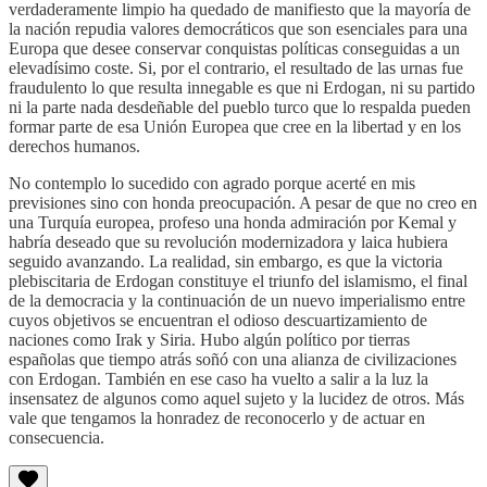
verdaderamente limpio ha quedado de manifiesto que la mayoría de
la nación repudia valores democráticos que son esenciales para una
Europa que desee conservar conquistas políticas conseguidas a un
elevadísimo coste. Si, por el contrario, el resultado de las urnas fue
fraudulento lo que resulta innegable es que ni Erdogan, ni su partido
ni la parte nada desdeñable del pueblo turco que lo respalda pueden
formar parte de esa Unión Europea que cree en la libertad y en los
derechos humanos.
No contemplo lo sucedido con agrado porque acerté en mis
previsiones sino con honda preocupación. A pesar de que no creo en
una Turquía europea, profeso una honda admiración por Kemal y
habría deseado que su revolución modernizadora y laica hubiera
seguido avanzando. La realidad, sin embargo, es que la victoria
plebiscitaria de Erdogan constituye el triunfo del islamismo, el final
de la democracia y la continuación de un nuevo imperialismo entre
cuyos objetivos se encuentran el odioso descuartizamiento de
naciones como Irak y Siria. Hubo algún político por tierras
españolas que tiempo atrás soñó con una alianza de civilizaciones
con Erdogan. También en ese caso ha vuelto a salir a la luz la
insensatez de algunos como aquel sujeto y la lucidez de otros. Más
vale que tengamos la honradez de reconocerlo y de actuar en
consecuencia.