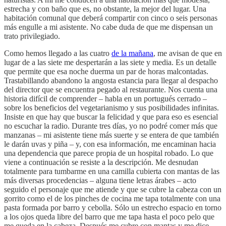
estrecha y con baño que es, no obstante, la mejor del lugar. Una
habitación comunal que deberá compartir con cinco o seis personas
más engulle a mi asistente. No cabe duda de que me dispensan un
trato privilegiado.
Como hemos llegado a las cuatro
de la mañana
, me avisan de que en
lugar de a las siete me despertarán a las siete y media. Es un detalle
que permite que esa noche duerma un par de horas malcontadas.
Trastabillando abandono la angosta estancia para llegar al despacho
del director que se encuentra pegado al restaurante. Nos cuenta una
historia difícil de comprender – habla en un portugués cerrado –
sobre los beneficios del vegetarianismo y sus posibilidades infinitas.
Insiste en que hay que buscar la felicidad y que para eso es esencial
no escuchar la radio. Durante tres días, yo no podré comer más que
manzanas – mi asistente tiene más suerte y se entera de que también
le darán uvas y piña – y, con esa información, me encaminan hacia
una dependencia que parece propia de un hospital robado. Lo que
viene a continuación se resiste a la descripción. Me desnudan
totalmente para tumbarme en una camilla cubierta con mantas de las
más diversas procedencias – alguna tiene letras árabes – acto
seguido el personaje que me atiende y que se cubre la cabeza con un
gorrito como el de los pinches de cocina me tapa totalmente con una
pasta formada por barro y cebolla. Sólo un estrecho espacio en torno
a los ojos queda libre del barro que me tapa hasta el poco pelo que
me queda en la cabeza. Después me cubre con mantas y me dice