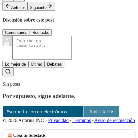
Anterior
Siguiente
Discusión sobre este post
Comentarios
Restacks
Lo mejor de
Último
Debates
Sin posts
Por supuesto, sigue adelante.
Suscribirse
© 2026 Artorius INC
·
Privacidad
∙
Términos
∙
Aviso de recolección
Crea tu Substack