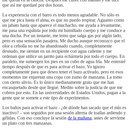
que así me quedaré por dos horas.
La experiencia con el barro es todo menos agradable. No sólo es
que me pica hasta el alma, es que no puedo respirar. Aguanto como
un jabato hasta que aparece el muchacho, me ayuda a levantarme,
me pasa una espátula por todo mi humillado cuerpo y me conduce a
una ducha. Por un instante, me temo que salga gas por algún lado,
pero es una sensación pasajera. Me ducho aunque reconozco que el
olor a cebolla no me ha abandonado cuando, completamente
desnudo, me sientan en un recipiente con agua caliente y me
ordenan que utilice un jarrito para echármela por todo el cuerpo. En
paralelo, me sumergen los pies en un cubo de agua fría. Me enteraré
tiempo después de que es para activar el bazo. Yo ignoro
completamente para que deseo tener el bazo activado, pero en esos
momentos me enjaretan una copa con zumo de manzana. La tomo
con cierto alivio. Es lo único medianamente grato que me han
encasquetado desde que llegué. Medito sobre la justicia de que me
cobren por esto. En las universidades de Estados Unidos, pagan a la
gente que se somete a este tipo de experimentos.
Los baños para activar el bazo - ¿de dónde han sacado que el mío es
inactivo? – son seguidos por una sesión alterna de toallas ardiendo y
gélidas. Con eso concluye la sesión
de la mañana
, antes de servirme
un plato con tres manzanas.