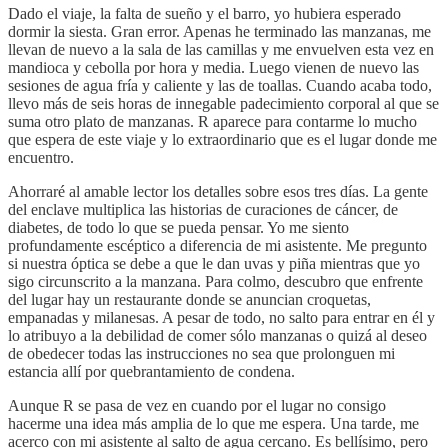
Dado el viaje, la falta de sueño y el barro, yo hubiera esperado
dormir la siesta. Gran error. Apenas he terminado las manzanas, me
llevan de nuevo a la sala de las camillas y me envuelven esta vez en
mandioca y cebolla por hora y media. Luego vienen de nuevo las
sesiones de agua fría y caliente y las de toallas. Cuando acaba todo,
llevo más de seis horas de innegable padecimiento corporal al que se
suma otro plato de manzanas. R aparece para contarme lo mucho
que espera de este viaje y lo extraordinario que es el lugar donde me
encuentro.
Ahorraré al amable lector los detalles sobre esos tres días. La gente
del enclave multiplica las historias de curaciones de cáncer, de
diabetes, de todo lo que se pueda pensar. Yo me siento
profundamente escéptico a diferencia de mi asistente. Me pregunto
si nuestra óptica se debe a que le dan uvas y piña mientras que yo
sigo circunscrito a la manzana. Para colmo, descubro que enfrente
del lugar hay un restaurante donde se anuncian croquetas,
empanadas y milanesas. A pesar de todo, no salto para entrar en él y
lo atribuyo a la debilidad de comer sólo manzanas o quizá al deseo
de obedecer todas las instrucciones no sea que prolonguen mi
estancia allí por quebrantamiento de condena.
Aunque R se pasa de vez en cuando por el lugar no consigo
hacerme una idea más amplia de lo que me espera. Una tarde, me
acerco con mi asistente al salto de agua cercano. Es bellísimo, pero