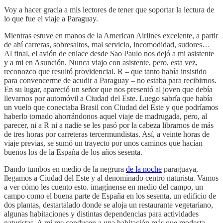
Voy a hacer gracia a mis lectores de tener que soportar la lectura de
lo que fue el viaje a Paraguay.
Mientras estuve en manos de la American Airlines excelente, a partir
de ahí carreras, sobresaltos, mal servicio, incomodidad, sudores…
Al final, el avión de enlace desde Sao Paulo nos dejó a mi asistente
y a mi en Asunción. Nunca viajo con asistente, pero, esta vez,
reconozco que resultó providencial. R – que tanto había insistido
para convencerme de acudir a Paraguay – no estaba para recibirnos.
En su lugar, apareció un señor que nos presentó al joven que debía
llevarnos por automóvil a Ciudad del Este. Luego sabría que había
un vuelo que conectaba Brasil con Ciudad del Este y que podríamos
haberlo tomado ahorrándonos aquel viaje de madrugada, pero, al
parecer, ni a R ni a nadie se les pasó por la cabeza librarnos de más
de tres horas por carreteras tercermundistas. Así, a veinte horas de
viaje previas, se sumó un trayecto por unos caminos que hacían
buenos los de la España de los años sesenta.
Dando tumbos en medio de la negrura
de la noche
paraguaya,
llegamos a Ciudad del Este y al denominado centro naturista. Vamos
a ver cómo les cuento esto. imagínense en medio del campo, un
campo como el buena parte de España en los sesenta, un edificio de
dos plantas, destartalado donde se aloja un restaurante vegetariano,
algunas habitaciones y distintas dependencias para actividades
naturistas. A mi me conducen a una habitación más que modesta,