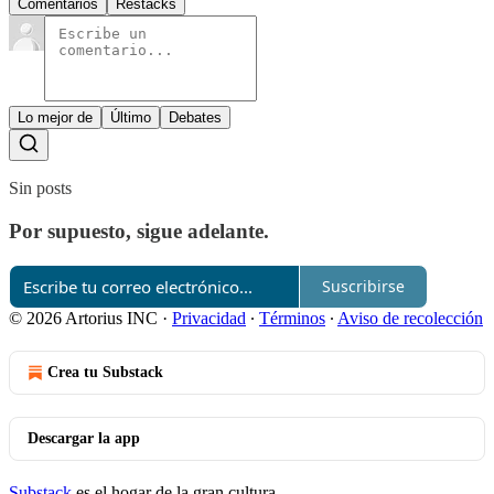
Comentarios
Restacks
Lo mejor de
Último
Debates
Sin posts
Por supuesto, sigue adelante.
Suscribirse
© 2026 Artorius INC
·
Privacidad
∙
Términos
∙
Aviso de recolección
Crea tu Substack
Descargar la app
Substack
es el hogar de la gran cultura