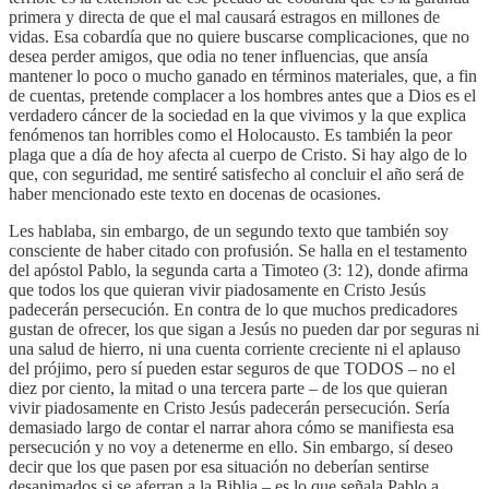
primera y directa de que el mal causará estragos en millones de
vidas. Esa cobardía que no quiere buscarse complicaciones, que no
desea perder amigos, que odia no tener influencias, que ansía
mantener lo poco o mucho ganado en términos materiales, que, a fin
de cuentas, pretende complacer a los hombres antes que a Dios es el
verdadero cáncer de la sociedad en la que vivimos y la que explica
fenómenos tan horribles como el Holocausto. Es también la peor
plaga que a día de hoy afecta al cuerpo de Cristo. Si hay algo de lo
que, con seguridad, me sentiré satisfecho al concluir el año será de
haber mencionado este texto en docenas de ocasiones.
Les hablaba, sin embargo, de un segundo texto que también soy
consciente de haber citado con profusión. Se halla en el testamento
del apóstol Pablo, la segunda carta a Timoteo (3: 12), donde afirma
que todos los que quieran vivir piadosamente en Cristo Jesús
padecerán persecución. En contra de lo que muchos predicadores
gustan de ofrecer, los que sigan a Jesús no pueden dar por seguras ni
una salud de hierro, ni una cuenta corriente creciente ni el aplauso
del prójimo, pero sí pueden estar seguros de que TODOS – no el
diez por ciento, la mitad o una tercera parte – de los que quieran
vivir piadosamente en Cristo Jesús padecerán persecución. Sería
demasiado largo de contar el narrar ahora cómo se manifiesta esa
persecución y no voy a detenerme en ello. Sin embargo, sí deseo
decir que los que pasen por esa situación no deberían sentirse
desanimados si se aferran a la Biblia – es lo que señala Pablo a