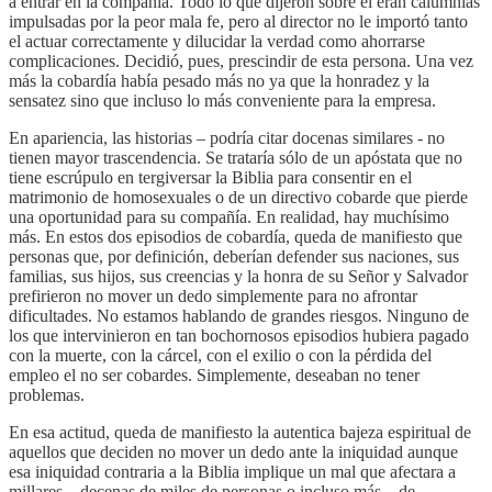
a entrar en la compañía. Todo lo que dijeron sobre él eran calumnias
impulsadas por la peor mala fe, pero al director no le importó tanto
el actuar correctamente y dilucidar la verdad como ahorrarse
complicaciones. Decidió, pues, prescindir de esta persona. Una vez
más la cobardía había pesado más no ya que la honradez y la
sensatez sino que incluso lo más conveniente para la empresa.
En apariencia, las historias – podría citar docenas similares - no
tienen mayor trascendencia. Se trataría sólo de un apóstata que no
tiene escrúpulo en tergiversar la Biblia para consentir en el
matrimonio de homosexuales o de un directivo cobarde que pierde
una oportunidad para su compañía. En realidad, hay muchísimo
más. En estos dos episodios de cobardía, queda de manifiesto que
personas que, por definición, deberían defender sus naciones, sus
familias, sus hijos, sus creencias y la honra de su Señor y Salvador
prefirieron no mover un dedo simplemente para no afrontar
dificultades. No estamos hablando de grandes riesgos. Ninguno de
los que intervinieron en tan bochornosos episodios hubiera pagado
con la muerte, con la cárcel, con el exilio o con la pérdida del
empleo el no ser cobardes. Simplemente, deseaban no tener
problemas.
En esa actitud, queda de manifiesto la autentica bajeza espiritual de
aquellos que deciden no mover un dedo ante la iniquidad aunque
esa iniquidad contraria a la Biblia implique un mal que afectara a
millares – decenas de miles de personas o incluso más – de