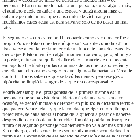
personas. El asesino puede matar a una persona, quizá alguna más;
el adúltero puede engañar a una esposa y quizá alguna más; el
cobarde permite un mal que causa miles de víctimas y en
muchísimos casos actúa así para salvarse sólo de no pasar un mal
rato.
El segundo caso no es mejor. Un cobarde como este director fue el
propio Poncio Pilato que decidió que su “zona de comodidad” no
iba a verse alterada por la muerte de un inocente llamado Jesús. Es
cierto que Pilato intentó en algún momento salvarlo, pero, al fin y a
la postre, entre su tranquilidad alterada o la muerte de un inocente
empujado al patíbulo por las calumnias de los que lo aborrecían y
envidiaban, el romano escogió lo que algunos llamarían su “área de
confort”. Todos sabemos que se lavó las manos, pero ese gesto
hipócrita no limpió la sangre de la que era corresponsable.
Podría señalar que el protagonista de la primera historia es un
personaje que se ha visto descubierto más de una vez – en cierta
ocasión, se dedicó incluso a defender en público la dictadura terrible
que padece Venezuela – y que la entidad que rige, en otro tiempo
floreciente, se halla ahora al borde de la quiebra a pesar de haberse
desprendido de más de un inmueble. También podría indicar que el
futuro del segundo personaje posiblemente no va a ser más brillante.
Sin embargo, ambas cuestiones son relativamente secundarias. Lo
terrible es la extensión de ese pecado de cobardía que es la garantía