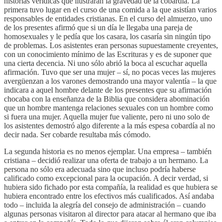
historias verídicas que ilustrarán la gravedad de la cobardía. La
primera tuvo lugar en el curso de una comida a la que asistían varios
responsables de entidades cristianas. En el curso del almuerzo, uno
de los presentes afirmó que si un día le llegaba una pareja de
homosexuales y le pedía que los casara, los casaría sin ningún tipo
de problemas. Los asistentes eran personas supuestamente creyentes,
con un conocimiento mínimo de las Escrituras y es de suponer que
una cierta decencia. Ni uno sólo abrió la boca al escuchar aquella
afirmación. Tuvo que ser una mujer – sí, no pocas veces las mujeres
avergüenzan a los varones demostrando una mayor valentía – la que
indicara a aquel hombre delante de los presentes que su afirmación
chocaba con la enseñanza de la Biblia que considera abominación
que un hombre mantenga relaciones sexuales con un hombre como
si fuera una mujer. Aquella mujer fue valiente, pero ni uno solo de
los asistentes demostró algo diferente a la más espesa cobardía al no
decir nada. Ser cobarde resultaba más cómodo.
La segunda historia es no menos ejemplar. Una empresa – también
cristiana – decidió realizar una oferta de trabajo a un hermano. La
persona no sólo era adecuada sino que incluso podría haberse
calificado como excepcional para la ocupación. A decir verdad, si
hubiera sido fichado por esta compañía, la realidad es que hubiera se
hubiera encontrado entre los efectivos más cualificados. Así andaba
todo – incluida la alegría del consejo de administración – cuando
algunas personas visitaron al director para atacar al hermano que iba