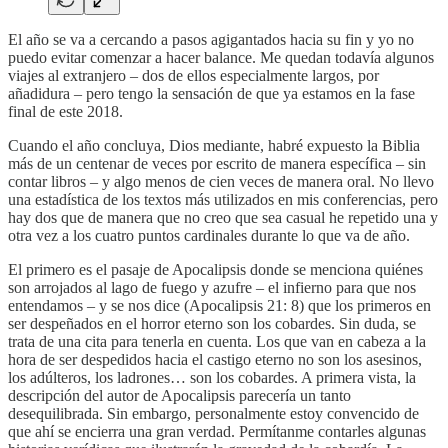
El año se va a cercando a pasos agigantados hacia su fin y yo no
puedo evitar comenzar a hacer balance. Me quedan todavía algunos
viajes al extranjero – dos de ellos especialmente largos, por
añadidura – pero tengo la sensación de que ya estamos en la fase
final de este 2018.
Cuando el año concluya, Dios mediante, habré expuesto la Biblia
más de un centenar de veces por escrito de manera específica – sin
contar libros – y algo menos de cien veces de manera oral. No llevo
una estadística de los textos más utilizados en mis conferencias, pero
hay dos que de manera que no creo que sea casual he repetido una y
otra vez a los cuatro puntos cardinales durante lo que va de año.
El primero es el pasaje de Apocalipsis donde se menciona quiénes
son arrojados al lago de fuego y azufre – el infierno para que nos
entendamos – y se nos dice (Apocalipsis 21: 8) que los primeros en
ser despeñados en el horror eterno son los cobardes. Sin duda, se
trata de una cita para tenerla en cuenta. Los que van en cabeza a la
hora de ser despedidos hacia el castigo eterno no son los asesinos,
los adúlteros, los ladrones… son los cobardes. A primera vista, la
descripción del autor de Apocalipsis parecería un tanto
desequilibrada. Sin embargo, personalmente estoy convencido de
que ahí se encierra una gran verdad. Permítanme contarles algunas