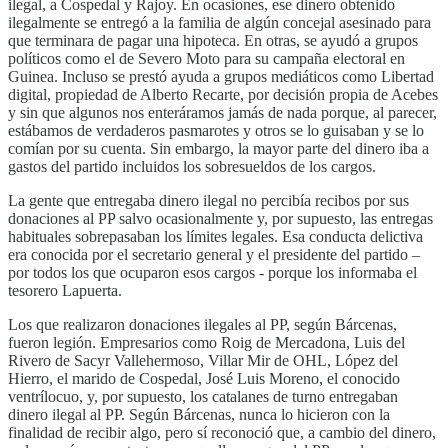
ilegal, a Cospedal y Rajoy. En ocasiones, ese dinero obtenido
ilegalmente se entregó a la familia de algún concejal asesinado para
que terminara de pagar una hipoteca. En otras, se ayudó a grupos
políticos como el de Severo Moto para su campaña electoral en
Guinea. Incluso se prestó ayuda a grupos mediáticos como Libertad
digital, propiedad de Alberto Recarte, por decisión propia de Acebes
y sin que algunos nos enteráramos jamás de nada porque, al parecer,
estábamos de verdaderos pasmarotes y otros se lo guisaban y se lo
comían por su cuenta. Sin embargo, la mayor parte del dinero iba a
gastos del partido incluidos los sobresueldos de los cargos.
La gente que entregaba dinero ilegal no percibía recibos por sus
donaciones al PP salvo ocasionalmente y, por supuesto, las entregas
habituales sobrepasaban los límites legales. Esa conducta delictiva
era conocida por el secretario general y el presidente del partido –
por todos los que ocuparon esos cargos - porque los informaba el
tesorero Lapuerta.
Los que realizaron donaciones ilegales al PP, según Bárcenas,
fueron legión. Empresarios como Roig de Mercadona, Luis del
Rivero de Sacyr Vallehermoso, Villar Mir de OHL, López del
Hierro, el marido de Cospedal, José Luis Moreno, el conocido
ventrílocuo, y, por supuesto, los catalanes de turno entregaban
dinero ilegal al PP. Según Bárcenas, nunca lo hicieron con la
finalidad de recibir algo, pero sí reconoció que, a cambio del dinero,