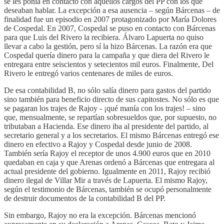
se les ponía en contacto con aquellos cargos del PP con los que
deseaban hablar. La excepción a esa ausencia – según Bárcenas – de
finalidad fue un episodio en 2007 protagonizado por María Dolores
de Cospedal. En 2007, Cospedal se puso en contacto con Bárcenas
para que Luis del Rivero la recibiera. Álvaro Lapuerta no quiso
llevar a cabo la gestión, pero sí la hizo Bárcenas. La razón era que
Cospedal quería dinero para la campaña y que diera del Rivero le
entregara entre seiscientos y setecientos mil euros. Finalmente, Del
Rivero le entregó varios centenares de miles de euros.
De esa contabilidad B, no sólo salía dinero para gastos del partido
sino también para beneficio directo de sus capitostes. No sólo es que
se pagaran los trajes de Rajoy - ¡qué manía con los trajes! – sino
que, mensualmente, se repartían sobresueldos que, por supuesto, no
tributaban a Hacienda. Ese dinero iba al presidente del partido, al
secretario general y a los secretarios. El mismo Bárcenas entregó ese
dinero en efectivo a Rajoy y Cospedal desde junio de 2008.
También sería Rajoy el receptor de unos 4.900 euros que en 2010
quedaban en caja y que Arenas ordenó a Bárcenas que entregara al
actual presidente del gobierno. Igualmente en 2011, Rajoy recibió
dinero ilegal de Villar Mir a través de Lapuerta. El mismo Rajoy,
según el testimonio de Bárcenas, también se ocupó personalmente
de destruir documentos de la contabilidad B del PP.
Sin embargo, Rajoy no era la excepción. Bárcenas mencionó