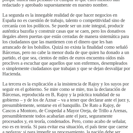
redactado y aprobado supuestamente en nuestro nombre.
La segunda es la innegable realidad de que hacer negocios en
España no es cuestión de trabajo, talento o competitividad sino de
cercanía con los políticos. Se puede ser un zote integral, producir
auténtica bazofia y construir casas que se caen, pero los donativos
ilegales abren puertas que están cerradas de manera sistemática para
los ciudadanos que las mantienen con el dinero que les han
arrancado de los bolsillos. Quizá no exista la finalidad como señaló
Bárcenas, pero no cabe la menor duda de que quien ha donado a un
partido, el que sea, cientos de miles de euros encuentra oídos más
proclives a escuchar que aquellos que son enfermos, desempleados
o simplemente ciudadanos que trabajan y que se dejan desvalijar por
Hacienda.
La tercera es la explicación a la insistencia de Rajoy y los suyos por
seguir en el gobierno. Se mire como se mire, tras la declaración de
Bárcenas, reproducida en B, Rajoy y la práctica totalidad de su
gobierno – y de los de Aznar – va a tener que declarar ante el juez y,
presumiblemente, sentarse en el banquillo. De Rato a Rajoy, de
Cascos a Montoro, de Cospedal a Mayor Oreja, de Trillo a Arenas,
presumiblemente todos acabarían ante el juez, seguramente
procesados y, en teoría, condenados. Pero, como acabo de señalar,
eso es en teoría. Si para evitar esa situación, el país tiene que caerse
a pedazos; si para impedir su procesamiento, la nación debe ser