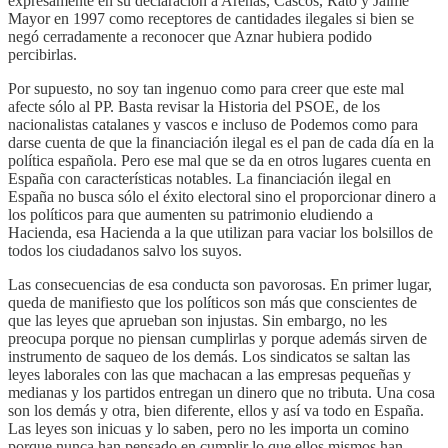
expresamente en su declaración a Arenas, Cascos, Rato y Jaime
Mayor en 1997 como receptores de cantidades ilegales si bien se
negó cerradamente a reconocer que Aznar hubiera podido
percibirlas.
Por supuesto, no soy tan ingenuo como para creer que este mal
afecte sólo al PP. Basta revisar la Historia del PSOE, de los
nacionalistas catalanes y vascos e incluso de Podemos como para
darse cuenta de que la financiación ilegal es el pan de cada día en la
política española. Pero ese mal que se da en otros lugares cuenta en
España con características notables. La financiación ilegal en
España no busca sólo el éxito electoral sino el proporcionar dinero a
los políticos para que aumenten su patrimonio eludiendo a
Hacienda, esa Hacienda a la que utilizan para vaciar los bolsillos de
todos los ciudadanos salvo los suyos.
Las consecuencias de esa conducta son pavorosas. En primer lugar,
queda de manifiesto que los políticos son más que conscientes de
que las leyes que aprueban son injustas. Sin embargo, no les
preocupa porque no piensan cumplirlas y porque además sirven de
instrumento de saqueo de los demás. Los sindicatos se saltan las
leyes laborales con las que machacan a las empresas pequeñas y
medianas y los partidos entregan un dinero que no tributa. Una cosa
son los demás y otra, bien diferente, ellos y así va todo en España.
Las leyes son inicuas y lo saben, pero no les importa un comino
porque nunca han pensado en cumplir lo que ellos mismos han