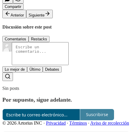
Compartir
Anterior
Siguiente
Discusión sobre este post
Comentarios
Restacks
Lo mejor de
Último
Debates
Sin posts
Por supuesto, sigue adelante.
Suscribirse
© 2026 Artorius INC
·
Privacidad
∙
Términos
∙
Aviso de recolección