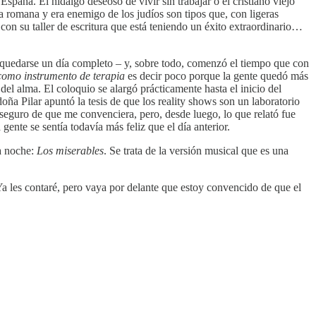
aña. El hidalgo deseoso de vivir sin trabajar o el cristiano viejo
a romana y era enemigo de los judíos son tipos que, con ligeras
con su taller de escritura que está teniendo un éxito extraordinario…
ra quedarse un día completo – y, sobre todo, comenzó el tiempo que con
como instrumento de terapia
es decir poco porque la gente quedó más
l alma. El coloquio se alargó prácticamente hasta el inicio del
ña Pilar apuntó la tesis de que los reality shows son un laboratorio
 seguro de que me convenciera, pero, desde luego, lo que relató fue
nte se sentía todavía más feliz que el día anterior.
a noche:
Los miserables
. Se trata de la versión musical que es una
a les contaré, pero vaya por delante que estoy convencido de que el