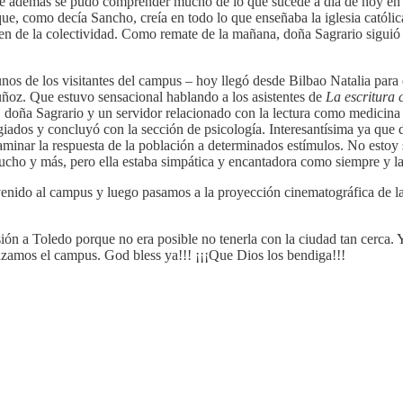
e además se pudo comprender mucho de lo que sucede a día de hoy en Esp
ue, como decía Sancho, creía en todo lo que enseñaba la iglesia católic
ien de la colectividad. Como remate de la mañana, doña Sagrario siguió 
gunos de los visitantes del campus – hoy llegó desde Bilbao Natalia pa
ñoz. Que estuvo sensacional hablando a los asistentes de
La escritura 
doña Sagrario y un servidor relacionado con la lectura como medicina de
dos y concluyó con la sección de psicología. Interesantísima ya que do
xaminar la respuesta de la población a determinados estímulos. No estoy
o y más, pero ella estaba simpática y encantadora como siempre y la ge
venido al campus y luego pasamos a la proyección cinematográfica de l
 a Toledo porque no era posible no tenerla con la ciudad tan cerca. Y
amos el campus. God bless ya!!! ¡¡¡Que Dios los bendiga!!!