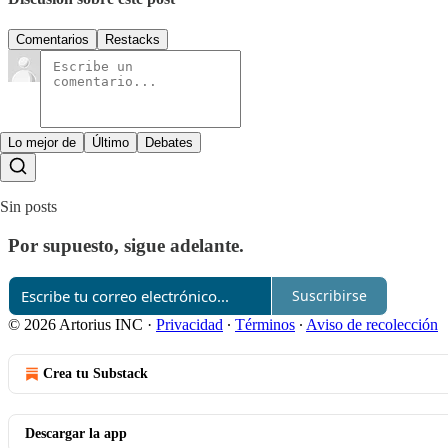
Comentarios
Restacks
Lo mejor de
Último
Debates
Sin posts
Por supuesto, sigue adelante.
Suscribirse
© 2026 Artorius INC
·
Privacidad
∙
Términos
∙
Aviso de recolección
Crea tu Substack
Descargar la app