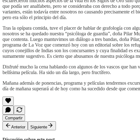
esclarecieron muchos aspectos de la vida en los Siglos de Oro sino qu
que podía ser analfabeto, pero se consideraba con derecho a todo porq
variantes, están todavía entre nosotros no causando precisamente el b
pero era sólo el principio del día.
Tras la opípara comida, tuve el placer de hablar de grafología con al
nosotros se ha quedado nuestra “psicóloga de guardia”, doña Pilar Mu
que contenta. Luego mantuvimos un diálogo a tres bandas, doña Pilar, 
programa de La Voz que comenzó hoy con un editorial sobre los refugia
cuyos conejillos de Indias son los concursantes y cuya finalidad es e
sumamente sugestivo. Es cierto que abusamos de nuestra psicóloga much
Disfruté mucho la cena hablando con algunos de los vascos que han 
bellísima película. Ha sido un día largo, pero fructífero.
Mañana además de ponencias, programa y películas tendremos excursión
día de mañana superará al de hoy como ha sucedido desde que comenz
Compartir
Anterior
Siguiente
Discusión sobre este post