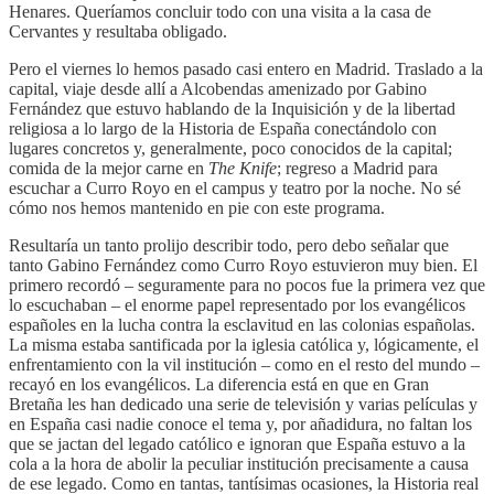
Henares. Queríamos concluir todo con una visita a la casa de
Cervantes y resultaba obligado.
Pero el viernes lo hemos pasado casi entero en Madrid. Traslado a la
capital, viaje desde allí a Alcobendas amenizado por Gabino
Fernández que estuvo hablando de la Inquisición y de la libertad
religiosa a lo largo de la Historia de España conectándolo con
lugares concretos y, generalmente, poco conocidos de la capital;
comida de la mejor carne en
The Knife
; regreso a Madrid para
escuchar a Curro Royo en el campus y teatro por la noche. No sé
cómo nos hemos mantenido en pie con este programa.
Resultaría un tanto prolijo describir todo, pero debo señalar que
tanto Gabino Fernández como Curro Royo estuvieron muy bien. El
primero recordó – seguramente para no pocos fue la primera vez que
lo escuchaban – el enorme papel representado por los evangélicos
españoles en la lucha contra la esclavitud en las colonias españolas.
La misma estaba santificada por la iglesia católica y, lógicamente, el
enfrentamiento con la vil institución – como en el resto del mundo –
recayó en los evangélicos. La diferencia está en que en Gran
Bretaña les han dedicado una serie de televisión y varias películas y
en España casi nadie conoce el tema y, por añadidura, no faltan los
que se jactan del legado católico e ignoran que España estuvo a la
cola a la hora de abolir la peculiar institución precisamente a causa
de ese legado. Como en tantas, tantísimas ocasiones, la Historia real