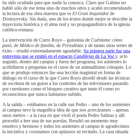
ha sido ocultada para que nadie la conozca. Claro que Gabino no
habló sólo de ese tema sino de muchos otros y acabó recomendando
la lectura de esa obra maestra que es
El Gran Inquisidor
de
Dostoyevsky. Sin duda, uno de los textos donde mejor se describe la
trayectoria histórica y el alma real y no propagandística de la iglesia
católico-romana.
La intervención de Curro Royo – guionista de
Cuéntame cómo
pasó
, de
Médico de familia
, de
Periodistas
y de tantas otras series de
éxito – resultó extremadamente agradable.
Su primera parte fue una
entrevista que se emitió en el espacio
Candilejas
de
La Voz
y, acto
seguido, dentro del campus y fuera del programa, los asistentes lo
acribillaron a preguntas en el curso de un animadísimo coloquio. Lo
que se produjo entonces fue una lección magistral en forma de
diálogo en el curso de la que Curro Royo abordó desde las técnicas
de escritura de un guion a los controles de las televisiones pasando
por cuestiones como el bloqueo creativo que tanto él como yo
reconocimos que nunca habíamos sufrido.
A la salida – estábamos en la calle san Pedro – uno de los asistentes
al campus tuvo la magnífica idea de que nos acercáramos – apenas
unos metros – a la casa en que vivió el poeta Pedro Salinas y allí
procedió a leer una de sus poesías. Resultó un momento muy
emotivo y hermoso y todos los asistentes al campus le agradecimos
la iniciativa y coronamos con aplausos su recitado. La casa situada