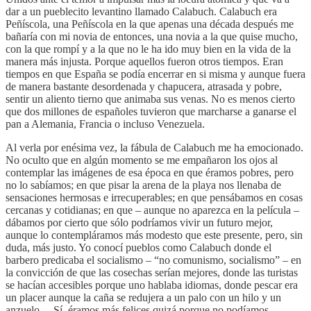
dar a un pueblecito levantino llamado Calabuch. Calabuch era
Peñíscola, una Peñíscola en la que apenas una década después me
bañaría con mi novia de entonces, una novia a la que quise mucho,
con la que rompí y a la que no le ha ido muy bien en la vida de la
manera más injusta. Porque aquellos fueron otros tiempos. Eran
tiempos en que España se podía encerrar en si misma y aunque fuera
de manera bastante desordenada y chapucera, atrasada y pobre,
sentir un aliento tierno que animaba sus venas. No es menos cierto
que dos millones de españoles tuvieron que marcharse a ganarse el
pan a Alemania, Francia o incluso Venezuela.
Al verla por enésima vez, la fábula de Calabuch me ha emocionado.
No oculto que en algún momento se me empañaron los ojos al
contemplar las imágenes de esa época en que éramos pobres, pero
no lo sabíamos; en que pisar la arena de la playa nos llenaba de
sensaciones hermosas e irrecuperables; en que pensábamos en cosas
cercanas y cotidianas; en que – aunque no aparezca en la película –
dábamos por cierto que sólo podríamos vivir un futuro mejor,
aunque lo contempláramos más modesto que este presente, pero, sin
duda, más justo. Yo conocí pueblos como Calabuch donde el
barbero predicaba el socialismo – “no comunismo, socialismo” – en
la convicción de que las cosechas serían mejores, donde las turistas
se hacían accesibles porque uno hablaba idiomas, donde pescar era
un placer aunque la caña se redujera a un palo con un hilo y un
anzuelo… Sí, éramos más felices quizá porque no podíamos