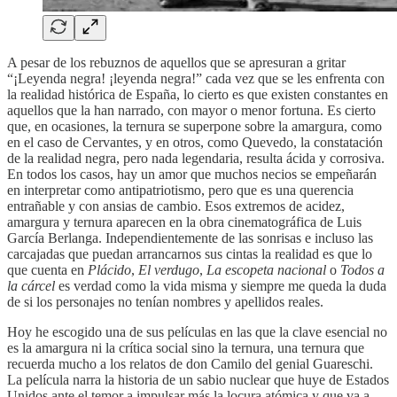
A pesar de los rebuznos de aquellos que se apresuran a gritar
“¡Leyenda negra! ¡leyenda negra!” cada vez que se les enfrenta con
la realidad histórica de España, lo cierto es que existen constantes en
aquellos que la han narrado, con mayor o menor fortuna. Es cierto
que, en ocasiones, la ternura se superpone sobre la amargura, como
en el caso de Cervantes, y en otros, como Quevedo, la constatación
de la realidad negra, pero nada legendaria, resulta ácida y corrosiva.
En todos los casos, hay un amor que muchos necios se empeñarán
en interpretar como antipatriotismo, pero que es una querencia
entrañable y con ansias de cambio. Esos extremos de acidez,
amargura y ternura aparecen en la obra cinematográfica de Luis
García Berlanga. Independientemente de las sonrisas e incluso las
carcajadas que puedan arrancarnos sus cintas la realidad es que lo
que cuenta en
Plácido
,
El verdugo
,
La escopeta nacional
o
Todos a
la cárcel
es verdad como la vida misma y siempre me queda la duda
de si los personajes no tenían nombres y apellidos reales.
Hoy he escogido una de sus películas en las que la clave esencial no
es la amargura ni la crítica social sino la ternura, una ternura que
recuerda mucho a los relatos de don Camilo del genial Guareschi.
La película narra la historia de un sabio nuclear que huye de Estados
Unidos ante el temor a impulsar más la locura atómica y que va a