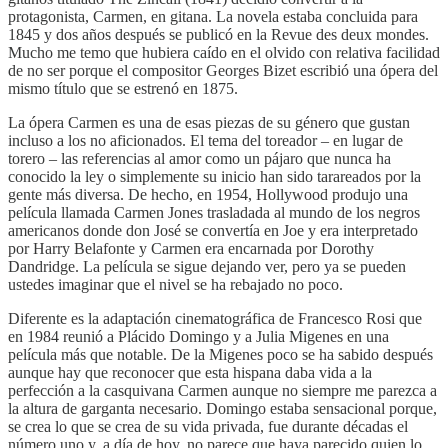
protagonista, Carmen, en gitana. La novela estaba concluida para
1845 y dos años después se publicó en la Revue des deux mondes.
Mucho me temo que hubiera caído en el olvido con relativa facilidad
de no ser porque el compositor Georges Bizet escribió una ópera del
mismo título que se estrenó en 1875.
La ópera Carmen es una de esas piezas de su género que gustan
incluso a los no aficionados. El tema del toreador – en lugar de
torero – las referencias al amor como un pájaro que nunca ha
conocido la ley o simplemente su inicio han sido tarareados por la
gente más diversa. De hecho, en 1954, Hollywood produjo una
película llamada Carmen Jones trasladada al mundo de los negros
americanos donde don José se convertía en Joe y era interpretado
por Harry Belafonte y Carmen era encarnada por Dorothy
Dandridge. La película se sigue dejando ver, pero ya se pueden
ustedes imaginar que el nivel se ha rebajado no poco.
Diferente es la adaptación cinematográfica de Francesco Rosi que
en 1984 reunió a Plácido Domingo y a Julia Migenes en una
película más que notable. De la Migenes poco se ha sabido después
aunque hay que reconocer que esta hispana daba vida a la
perfección a la casquivana Carmen aunque no siempre me parezca a
la altura de garganta necesario. Domingo estaba sensacional porque,
se crea lo que se crea de su vida privada, fue durante décadas el
número uno y, a día de hoy, no parece que haya parecido quien lo