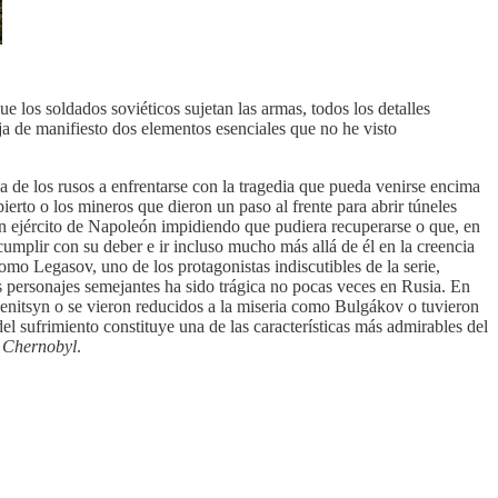
e los soldados soviéticos sujetan las armas, todos los detalles
eja de manifiesto dos elementos esenciales que no he visto
a de los rusos a enfrentarse con la tragedia que pueda venirse encima
ierto o los mineros que dieron un paso al frente para abrir túneles
Gran ejército de Napoleón impidiendo que pudiera recuperarse o que, en
umplir con su deber e ir incluso mucho más allá de él en la creencia
o Legasov, uno de los protagonistas indiscutibles de la serie,
os personajes semejantes ha sido trágica no pocas veces en Rusia. En
enitsyn o se vieron reducidos a la miseria como Bulgákov o tuvieron
el sufrimiento constituye una de las características más admirables del
e
Chernobyl
.