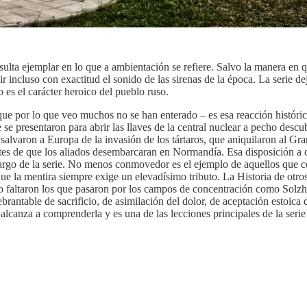
ulta ejemplar en lo que a ambientación se refiere. Salvo la manera en qu
 incluso con exactitud el sonido de las sirenas de la época. La serie d
o es el carácter heroico del pueblo ruso.
que por lo que veo muchos no se han enterado – es esa reacción históric
se presentaron para abrir las llaves de la central nuclear a pecho descub
ue salvaron a Europa de la invasión de los tártaros, que aniquilaron al 
ntes de que los aliados desembarcaran en Normandía. Esa disposición a c
argo de la serie. No menos conmovedor es el ejemplo de aquellos que com
que la mentira siempre exige un elevadísimo tributo. La Historia de otr
o faltaron los que pasaron por los campos de concentración como Solzh
antable de sacrificio, de asimilación del dolor, de aceptación estoica d
alcanza a comprenderla y es una de las lecciones principales de la seri