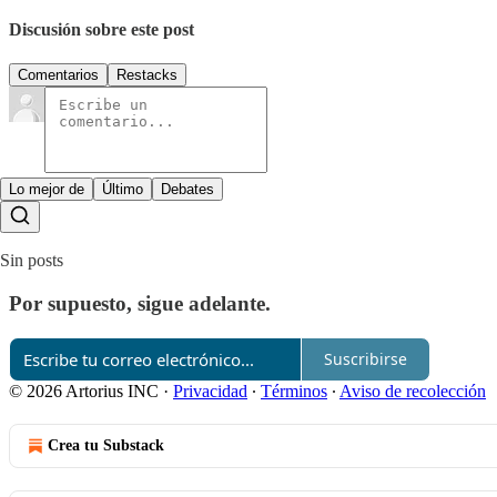
Discusión sobre este post
Comentarios
Restacks
Lo mejor de
Último
Debates
Sin posts
Por supuesto, sigue adelante.
Suscribirse
© 2026 Artorius INC
·
Privacidad
∙
Términos
∙
Aviso de recolección
Crea tu Substack