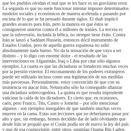
que los pueblos olvidan el mal que se les hace es un gravísimo error.
La segunda es que no suele funcionar intentar imponer determinados
modelos sociales y económicos de manera acelerada y pasando por
encima de lo que se ha pensado durante siglos. El shah implicó
grandes avances para Irán, pero la manera en que éstos se
consiguieron unieron contra él a millones de iraníes. La tercera es
que la subversión, incluida la bélica, no siempre tiene éxito. Contra
Irán se lanzó a Saddam Hussein, entonces dócil instrumento de
Estados Unidos, pero de aquella guerra espantosa no salió
absolutamente nada bueno. No da la sensación de que vaya a ser
distinto – y lo digo con enorme dolor - el resultado de las
intervenciones en Afganistán, Iraq o Libia por citar sólo algunos
ejemplos. La cuarta es que las dictaduras se fortalecen muchas veces
por la presión exterior. El enconamiento de los poderes extranjeros
puede ser utilizado incluso como una legitimación de sus medidas
más pavorosas. Personalmente, estoy convencido de que con su
insistencia en atacar Irán, Netanyahu sólo ha conseguido afianzar
una dictadura sobrecogedora. La quinta es que resulta imprudente
vaticinar la caída de los dictadores. Es cierto que, en ocasiones,
caen, pero Franco, Tito, Castro o Jomeini – por sólo mencionar
algunos - son ejemplos innegables de que también muchas veces
mueren en la cama. Estas son lecciones que no deberíamos pasar por
alto y que, sin embargo, hemos decidido dar de lado olvidando que
desde Irán se propaló que el Corán podía ser de nuevo la ley del país
y que de esa cosmovisión, entre otros, surgirían Osama Bin Laden,