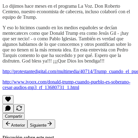
Lo dijimos hace meses en el programa La Voz. Don Roberto
Centeno, nuestro economista de cabecera, incluso colaboró con el
equipo de Trump.
Y eso lo hicimos cuando en los medios españoles se decían
mentecateces como que Donald Trump era como Jesús Gil - ¡hay
que ser necio! - o como Pablo Iglesias. También es verdad que
algunos hablamos de lo que conocemos y otros pontifican sobre lo
que no tienen ni la más remota idea. En esta entrevista con Pedro
Tarquis comento lo que ha sucedido y por qué. Espero que la
disfruten. God bless ya!!! ¡¡¡Que Dios los bendiga!!!
http://protestantedigital.com/multimedia/40714/Trump_cuando_el_p
http://www.ivoox.com/donald-trump-cuando-pueblo-es-soberano-
cesar-audios-mp3_rf_13680731_1.html
Compartir
Anterior
Siguiente
Discusión sobre este post