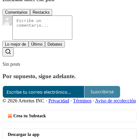
Comentarios
Restacks
Lo mejor de
Último
Debates
Sin posts
Por supuesto, sigue adelante.
Suscribirse
© 2026 Artorius INC
·
Privacidad
∙
Términos
∙
Aviso de recolección
Crea tu Substack
Descargar la app