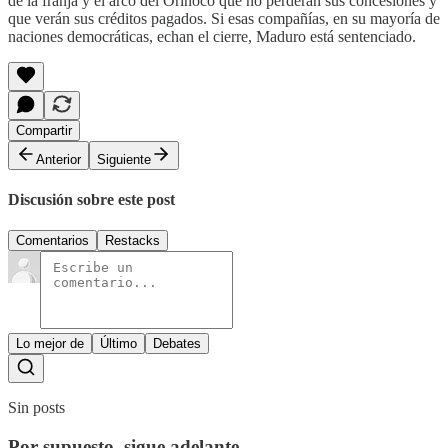
de la franja y el arco del Orinoco que no perderán sus concesiones y
que verán sus créditos pagados. Si esas compañías, en su mayoría de
naciones democráticas, echan el cierre, Maduro está sentenciado.
Compartir
Anterior
Siguiente
Discusión sobre este post
Comentarios
Restacks
Lo mejor de
Último
Debates
Sin posts
Por supuesto, sigue adelante.