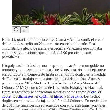
En 2015, gracias a un pacto entre Obama y Arabia saudí, el precio
del crudo descendió un 22 por ciento en todo el mundo. Esa
circunstancia afectó de manera especial a Venezuela que contaba
con unas exportaciones que en más del 90 por ciento eran
petrolíferas.
Un golpe así habría sido enorme para una nación con un gobierno
honrado y competente. En el caso de Venezuela, donde el ejecutivo
era corrupto e incompetente hasta extremos incalculables la medida
de Obama se tradujo en una amenaza cierta de quiebra. Ante ese
panorama, en 2016, Maduro decidió activar el Arco Minero del
Orinoco (AMO), como Zona de Desarrollo Estratégico Nacional.
Entre sus reservas se encuentran materias primas como el
oro
, el
cobre
, los
diamante
s, el
coltán
, el
hierro
y la
bauxita
. De hecho,
duplica en extensión a la faja petrolífera del Orinoco. En noviembre
de 2016, se firmaron cuatro acuerdos con empresas transnacionales,
exactamente con las empresas China Camc Engineering Co. Ltd.;