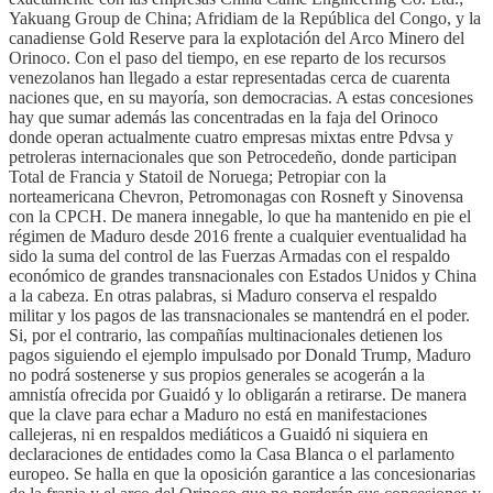
Yakuang Group de China; Afridiam de la República del Congo, y la
canadiense Gold Reserve para la explotación del Arco Minero del
Orinoco. Con el paso del tiempo, en ese reparto de los recursos
venezolanos han llegado a estar representadas cerca de cuarenta
naciones que, en su mayoría, son democracias. A estas concesiones
hay que sumar además las concentradas en la faja del Orinoco
donde operan actualmente cuatro empresas mixtas entre Pdvsa y
petroleras internacionales que son Petrocedeño, donde participan
Total de Francia y Statoil de Noruega; Petropiar con la
norteamericana Chevron, Petromonagas con Rosneft y Sinovensa
con la CPCH. De manera innegable, lo que ha mantenido en pie el
régimen de Maduro desde 2016 frente a cualquier eventualidad ha
sido la suma del control de las Fuerzas Armadas con el respaldo
económico de grandes transnacionales con Estados Unidos y China
a la cabeza. En otras palabras, si Maduro conserva el respaldo
militar y los pagos de las transnacionales se mantendrá en el poder.
Si, por el contrario, las compañías multinacionales detienen los
pagos siguiendo el ejemplo impulsado por Donald Trump, Maduro
no podrá sostenerse y sus propios generales se acogerán a la
amnistía ofrecida por Guaidó y lo obligarán a retirarse. De manera
que la clave para echar a Maduro no está en manifestaciones
callejeras, ni en respaldos mediáticos a Guaidó ni siquiera en
declaraciones de entidades como la Casa Blanca o el parlamento
europeo. Se halla en que la oposición garantice a las concesionarias