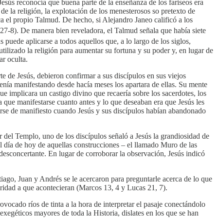
Jesús reconocía que buena parte de la enseñanza de los fariseos era
de la religión, la explotación de los menesterosos so pretexto de
ca el propio Talmud. De hecho, si Alejandro Janeo calificó a los
 27-8). De manera bien reveladora, el Talmud señala que había siete
ús puede aplicarse a todos aquellos que, a lo largo de los siglos,
tilizado la religión para aumentar su fortuna y su poder y, en lugar de
ar oculta.
e de Jesús, debieron confirmar a sus discípulos en sus viejos
venía manifestando desde hacía meses los apartara de ellas. Su mente
ue implicara un castigo divino que recaería sobre los sacerdotes, los
ía que manifestarse cuanto antes y lo que deseaban era que Jesús les
erse de manifiesto cuando Jesús y sus discípulos habían abandonado
r del Templo, uno de los discípulos señaló a Jesús la grandiosidad de
el día de hoy de aquellas construcciones – el llamado Muro de las
sconcertante. En lugar de corroborar la observación, Jesús indicó
iago, Juan y Andrés se le acercaron para preguntarle acerca de lo que
oridad a que acontecieran (Marcos 13, 4 y Lucas 21, 7).
rovocado ríos de tinta a la hora de interpretar el pasaje conectándolo
exegéticos mayores de toda la Historia, dislates en los que se han