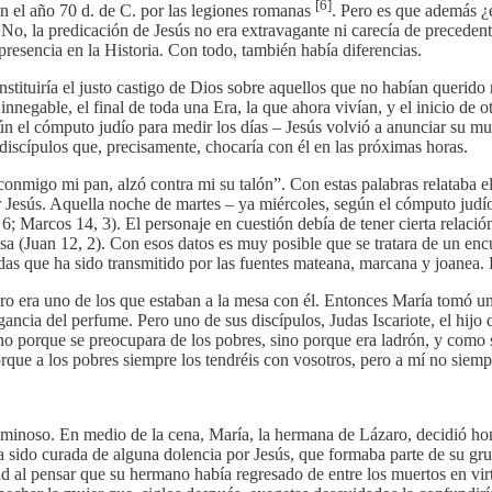
[6]
en el año 70 d. de C. por las legiones romanas
. Pero es que además ¿
No, la predicación de Jesús no era extravagante ni carecía de precedent
presencia en la Historia. Con todo, también había diferencias.
nstituiría el justo castigo de Dios sobre aquellos que no habían querido 
innegable, el final de toda una Era, la que ahora vivían, y el inicio de
gún el cómputo judío para medir los días – Jesús volvió a anunciar su m
s discípulos que, precisamente, chocaría con él en las próximas horas.
onmigo mi pan, alzó contra mi su talón”. Con estas palabras relataba el
 Jesús. Aquella noche de martes – ya miércoles, según el cómputo judío
6; Marcos 14, 3). El personaje en cuestión debía de tener cierta relaci
sa (Juan 12, 2). Con esos datos es muy posible que se tratara de un en
das que ha sido transmitido por las fuentes mateana, marcana y joanea. É
ázaro era uno de los que estaban a la mesa con él. Entonces María tomó u
agancia del perfume. Pero uno de sus discípulos, Judas Iscariote, el hijo
, no porque se preocupara de los pobres, sino porque era ladrón, y como 
 Porque a los pobres siempre los tendréis con vosotros, pero a mí no siem
uminoso. En medio de la cena, María, la hermana de Lázaro, decidió honr
 sido curada de alguna dolencia por Jesús, que formaba parte de su gru
d al pensar que su hermano había regresado de entre los muertos en virt