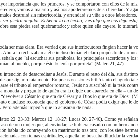
mayor importancia que los primeros; y se comportaron con ellos de la mi
el heredero; vamos a matarlo y así nos apoderaremos de su heredad. Y ag
malos destruirá sin misericordia, y arrendará su viña a otros labradores, 
a ser piedra angular. El Señor lo ha hecho, y es algo que nos deja est
bre esta piedra será quebrantado; y sobre quien ella cayere, lo triturará
odía ser más clara. Era verdad que sus interlocutores fingían hacer la vo
. Ahora lo rechazaban a él e incluso tenían el claro propósito de arranc
 señala que “al escuchar sus parábolas, los principales sacerdotes y lo
ían al pueblo, porque éste lo tenía por profeta” (Mateo 21, 47).
 intención de desacreditar a Jesús. Durante el resto del día, sus distin
, desprestigiarlo fatalmente. En pocas ocasiones brilló tanto el agudo 
garse el tributo al emperador romano, Jesús no suscribió ni la tesis contr
la moneda y preguntó de quién era la efigie que aparecía en ella – un de
 “devolver a César lo que era de César y a Dios lo que era de Dios” (M
ibuto e incluso reconocía que el gobierno de César podía exigir que le d
do. Pero además impedía que lo acusaran de nada.
(Mateo 22, 23-33; Marcos 12, 18-27; Lucas 20, 27-40). Como ya señala
el caso de una mujer que, al enviudar, se hubiera casado con un hermano
ón había ido contrayendo un matrimonio tras otro, con los siete hermano
lacionadas con temas espirituales, aquella no buscaba dilucidar la verd