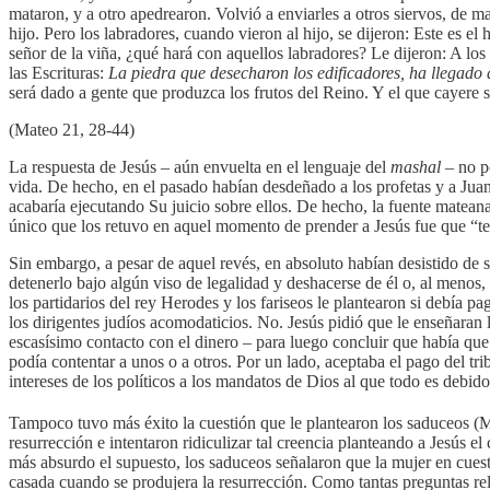
mataron, y a otro apedrearon. Volvió a enviarles a otros siervos, de 
hijo. Pero los labradores, cuando vieron al hijo, se dijeron: Este es 
señor de la viña, ¿qué hará con aquellos labradores? Le dijeron: A los 
las Escrituras:
La piedra que desecharon los edificadores, ha llegado 
será dado a gente que produzca los frutos del Reino. Y el que cayere so
(Mateo 21, 28-44)
La respuesta de Jesús – aún envuelta en el lenguaje del
mashal
– no p
vida. De hecho, en el pasado habían desdeñado a los profetas y a Juan
acabaría ejecutando Su juicio sobre ellos. De hecho, la fuente mateana
único que los retuvo en aquel momento de prender a Jesús fue que “tem
Sin embargo, a pesar de aquel revés, en absoluto habían desistido de su
detenerlo bajo algún viso de legalidad y deshacerse de él o, al menos
los partidarios del rey Herodes y los fariseos le plantearon si debía pa
los dirigentes judíos acomodaticios. No. Jesús pidió que le enseñaran 
escasísimo contacto con el dinero – para luego concluir que había que
podía contentar a unos o a otros. Por un lado, aceptaba el pago del tr
intereses de los políticos a los mandatos de Dios al que todo es debi
Tampoco tuvo más éxito la cuestión que le plantearon los saduceos 
resurrección e intentaron ridiculizar tal creencia planteando a Jesús 
más absurdo el supuesto, los saduceos señalaron que la mujer en cuesti
casada cuando se produjera la resurrección. Como tantas preguntas re