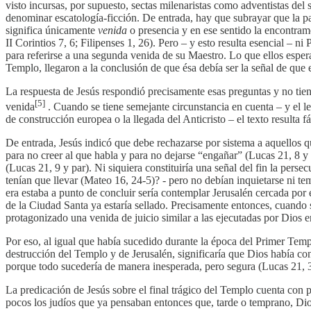
visto incursas, por supuesto, sectas milenaristas como adventistas del
denominar escatología-ficción. De entrada, hay que subrayar que la p
significa únicamente
venida
o presencia y en ese sentido la encontram
II Corintios 7, 6; Filipenses 1, 26). Pero – y esto resulta esencial – 
para referirse a una segunda venida de su Maestro. Lo que ellos esper
Templo, llegaron a la conclusión de que ésa debía ser la señal de que
La respuesta de Jesús respondió precisamente esas preguntas y no tie
[5]
venida
. Cuando se tiene semejante circunstancia en cuenta – y el lec
de construcción europea o la llegada del Anticristo – el texto resulta fá
De entrada, Jesús indicó que debe rechazarse por sistema a aquellos q
para no creer al que habla y para no dejarse “engañar” (Lucas 21, 8 y 
(Lucas 21, 9 y par). Ni siquiera constituiría una señal del fin la perse
tenían que llevar (Mateo 16, 24-5)? - pero no debían inquietarse ni tem
era estaba a punto de concluir sería contemplar Jerusalén cercada por 
de la Ciudad Santa ya estaría sellado. Precisamente entonces, cuando 
protagonizado una venida de juicio similar a las ejecutadas por Dios en
Por eso, al igual que había sucedido durante la época del Primer Temp
destrucción del Templo y de Jerusalén, significaría que Dios había co
porque todo sucedería de manera inesperada, pero segura (Lucas 21, 3
La predicación de Jesús sobre el final trágico del Templo cuenta con p
pocos los judíos que ya pensaban entonces que, tarde o temprano, Dios