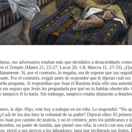
 alturas, sus adversarios estaban más que decididos a desacreditarlo com
s en el Templo (Mateo 21, 23-27; Lucas 20, 1-8; Marcos 11, 27-33). ¿Qui
atamente. Si, por el contrario, lo negaba, era de esperar que sus segui
te. Por el contrario, exigió antes de responder que le dijeran cuál era 
uella pregunta. Si respondían que Juan el Bautista tenía sólo una autor
s era seguro que Jesús les preguntaría por qué no lo habían obedecido. 
ían tampoco él lo haría. Sin embargo, tampoco estaba dispuesto a dejarle
ro, le dijo: Hijo, vete hoy a trabajar en mi viña. Le respondió: “No qui
 ¿Cuál de los dos hizo la voluntad de su padre? Dijeron ellos: El primero
 Juan por camino de justicia, y no le creísteis; pero los publicanos y l
ombre, un padre de familia, que plantó una viña, la cercó con una valla,
os, envió a sus siervos a los labradores, para que recibiesen sus frutos. 