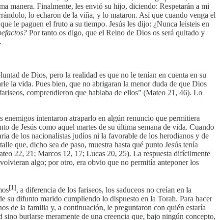
sma manera. Finalmente, les envió su hijo, diciendo: Respetarán a mi
arrándolo, lo echaron de la viña, y lo mataron. Así que cuando venga el
que le paguen el fruto a su tiempo. Jesús les dijo: ¿Nunca leísteis en
upefactos?
Por tanto os digo, que el Reino de Dios os será quitado y
.
luntad de Dios, pero la realidad es que no le tenían en cuenta en su
arle la vida. Pues bien, que no abrigaran la menor duda de que Dios
s fariseos, comprendieron que hablaba de ellos” (Mateo 21, 46). Lo
tos enemigos intentaron atraparlo en algún renuncio que permitiera
talento de Jesús como aquel martes de su última semana de vida. Cuando
aria de los nacionalistas judíos ni la favorable de los herodianos y de
talle que, dicho sea de paso, muestra hasta qué punto Jesús tenía
ateo 22, 21; Marcos 12, 17; Lucas 20, 25). La respuesta difícilmente
evolvieran algo; por otro, era obvio que no permitía anteponer los
[1]
mos
, a diferencia de los fariseos, los saduceos no creían en la
 de su difunto marido cumpliendo lo dispuesto en la Torah. Para hacer
s de la familia y, a continuación, le preguntaron con quién estaría
ad sino burlarse meramente de una creencia que, bajo ningún concepto,