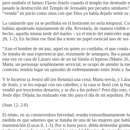
pero también el fariseo Flavio Josefo cuando el templo fue destruido 
pasado la destrucción del Templo de Jerusalén por pecados similares? 
“venida” en juicio como otras con que Dios ya había dejado sentir su 
La catástrofe que ya se perfilaba en el horizonte no sería temporal. Co
habían apoderado injustamente de ella. Revelaría, de manera visible e 
hecho, aquella misma tarde del martes – ya el inicio del miércoles se
26, 1-2). En facilitar ese final iba a tener un papel esencial uno de su
“Aun el hombre de mi paz, aquel en quien yo confiaba, el que comía c
Se trataba de una experiencia que, rezumante de amargura, iba a pasar
esta vez en casa de Lázaro sino de un tal Simón el leproso (Mateo 26, 
Marta, un personaje notablemente servicial, se ocupó de atender la me
contexto, tendría lugar un episodio de enfrentamiento entre Jesús y Ju
Y le hicieron (a Jesús) allí (en Betania) una cena; Marta servía, y L
de Jesús, y se los enjugó con sus cabellos; y la casa se llenó con la fr
vendió por trescientos denarios, y se dio a los pobres? Pero dijo esto
Jesús dijo: Déjala; ha realizado este rito para el día de mi sepultura.
(Juan 12, 2-8)
El relato, en su conmovedora brevedad, resulta extraordinariamente l
medida en que sabemos que se trataba de una de las mujeres que había
manutención (Lucas 8, 1-3). Por si fuera poco, debía desbordar gratitu