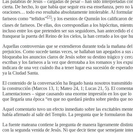
Las palabras de Jesús – cargadas de pesar – han sido interpretadas com
cierta. De hecho, lo que había que seguir era esa enseñanza, pero no l
oraciones… todo eso resultaba absolutamente intolerable. Al formular e
[2]
fariseos como “teñidos”
; y los esenios de Qumrán los calificaron d
clases de fariseos. De ellas, dos correspondían a los hipócritas, mientr
incluso entre los que pretenden ser sus seguidores, han antecedido el 
franquear la puerta del Reino de los cielos, la han cerrado a los que hu
Aquellas controversias que se extendieron durante toda la mañana del 
prejuicios. Como sucede tantas veces, se hallaban tan apegados a sus 
bloqueaba los anuncios claros de Jesús sobre su destino trágico y cerc
escribas y los fariseos a la vez que derrotaba a los romanos y los exp
indicara de una vez cuándo iba a tener lugar esa sucesión de esperad
ya la Ciudad Santa.
El contenido de la conversación ha llegado hasta nosotros transmitido 
la construcción (Marcos 13, 1; Mateo 24, 1; Lucas 21, 5). El comentari
Lamentaciones – sigue causando una enorme impresión en los que lo c
que llegaría una época “en que no quedará piedra sobre piedra que no
Aquel comentario tuvo un efecto inmediato sobre las excitables mentes
había afirmado al salir del Templo. La pregunta que le formularon iba
La fuente mateana contiene la pregunta de manera ligeramente distint
con la segunda venida de Jesús. Ni que decir tiene que semejante inter