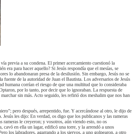
o vía previa a su condena. El primer acercamiento cuestionó la
én era para hacer aquello? Si Jesús respondía que el mesías, se
dores lo abandonaran presa de la desilusión. Sin embargo, Jesús no se
la fuente de la autoridad de Juan el Bautista. Los adversarios de Jesús
idad humana corrían el riesgo de que una multitud que lo consideraba
Optaron, por lo tanto, por decir que lo ignoraban. La respuesta de
s marchar sin más. Acto seguido, les refirió dos meshalim que nos han
ero”; pero después, arrepentido, fue. Y acercándose al otro, le dijo de
. Jesús les dijo: En verdad, os digo que los publicanos y las rameras
as rameras le creyeron; y vosotros, aún viendo esto, no os
 cavó en ella un lagar, edificó una torre, y la arrendó a unos
Pero los labradores, agarrando a los siervos, a uno golpearon, a otro