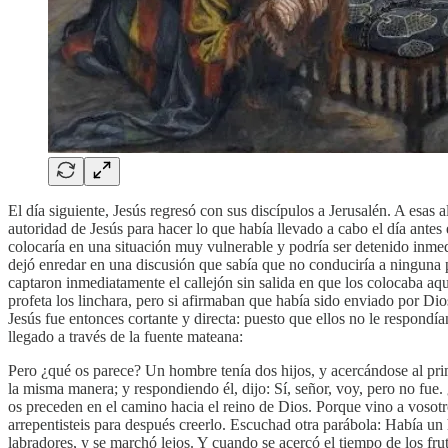
El día siguiente, Jesús regresó con sus discípulos a Jerusalén. A esas
autoridad de Jesús para hacer lo que había llevado a cabo el día ante
colocaría en una situación muy vulnerable y podría ser detenido inmedi
dejó enredar en una discusión que sabía que no conduciría a ninguna par
captaron inmediatamente el callejón sin salida en que los colocaba aq
profeta los linchara, pero si afirmaban que había sido enviado por Dio
Jesús fue entonces cortante y directa: puesto que ellos no le respond
llegado a través de la fuente mateana:
Pero ¿qué os parece? Un hombre tenía dos hijos, y acercándose al prime
la misma manera; y respondiendo él, dijo: Sí, señor, voy, pero no fue.
os preceden en el camino hacia el reino de Dios. Porque vino a vosotros
arrepentisteis para después creerlo. Escuchad otra parábola: Había un h
labradores, y se marchó lejos. Y cuando se acercó el tiempo de los frut