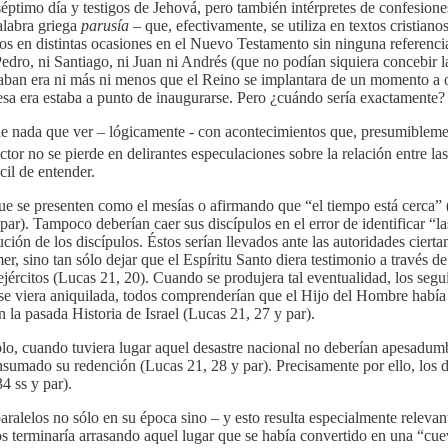
 séptimo día y testigos de Jehová, pero también intérpretes de confesion
alabra griega
parusía
– que, efectivamente, se utiliza en textos cristiano
os en distintas ocasiones en el Nuevo Testamento sin ninguna referencia
ni Pedro, ni Santiago, ni Juan ni Andrés (que no podían siquiera concebir
aban era ni más ni menos que el Reino se implantara de un momento a otr
 esa era estaba a punto de inaugurarse. Pero ¿cuándo sería exactamente?
ne nada que ver – lógicamente - con acontecimientos que, presumibleme
tor no se pierde en delirantes especulaciones sobre la relación entre la
cil de entender.
ue se presenten como el mesías o afirmando que “el tiempo está cerca” (
par). Tampoco deberían caer sus discípulos en el error de identificar “la
cución de los discípulos. Éstos serían llevados ante las autoridades ciert
er, sino tan sólo dejar que el Espíritu Santo diera testimonio a través d
ejércitos (Lucas 21, 20). Cuando se produjera tal eventualidad, los segu
se viera aniquilada, todos comprenderían que el Hijo del Hombre había 
 la pasada Historia de Israel (Lucas 21, 27 y par).
lo, cuando tuviera lugar aquel desastre nacional no deberían apesadumb
nsumado su redención (Lucas 21, 28 y par). Precisamente por ello, los d
4 ss y par).
aralelos no sólo en su época sino – y esto resulta especialmente relevant
 terminaría arrasando aquel lugar que se había convertido en una “cuev