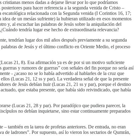
es cristianas menos dadas a dejarse llevar por lo que podríamos
s posteriores para hacer referencia a la segunda venida de Cristo –
 escatológica relacionada con la Segunda venida (I Corintios 16, 17;
 la idea de un mesías sufriente) la hubieran utilizado en esos momentos
o y, al escuchar las palabras de Jesús sobre la aniquilación del
 ¿Cuándo tendría lugar ese hecho de extraordinaria relevancia?
nte, tendrían lugar dos mil años después previamente a su segunda
s palabras de Jesús y el último conflicto en Oriente Medio, el proceso
Lucas 21, 8). Esa afirmación ya es de por si un motivo suficiente
s guerras y rumores de guerras” con señales del fin porque no sería así
amente - ¿acaso no se lo había advertido al hablarles de la cruz que
e ellos (Lucas 21, 12 ss y par). La verdadera señal de que la presente
idores de Jesús debían huir (Lucas 21, 21 ss y par), porque el destino
actuado, que estaba presente, que había sido reivindicado, que había
rarse (Lucas 21, 28 y par). Por paradójico que pudiera parecer, la
iscípulos no debían inquietarse, sino estar continuamente preparados
e – también en la tarea de profetas anteriores. De entrada, no eran
a de ladrones”. Por supuesto, así lo vieron los sectarios de Qumrán,