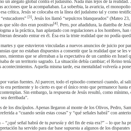
o un alegato global contra el judaísmo. Nada más lejos de la realidad. 
as acciones que la acompañaban. La soberbia, la avaricia, el monopolio 
sa crítica, Jesús se colocaba en la línea del judaísmo tal y como testifi
[3]
e “estucadores”
, Jesús los llamó “sepulcros blanqueados” (Mateo 23,
[4]
as que sólo dos eran positivas
. Pero, por añadidura, la diatriba de Jes
dogma a la práctica, han aplastado con regulaciones a los hombres, han u
bieran deseado entrar en él. Ésa era la triste realidad que no podía qued
martes y que estuvieron vinculadas a nuevos anuncios de juicio por part
ansias que no estaban dispuestos a consentir que la realidad que se les 
ano, mientras que se aferraban a la expectativa de un cambio en Israel q
ulsaba de un territorio sagrado. La situación debía cambiar; el Reino ten
os acontecimientos. Aquella misma tarde, esa mentalidad volvería a pon
por varias fuentes. Al parecer, todo el episodio comenzó cuando, al sali
o era pertinente y lo cierto es que el único resto que permanece hasta 
ontemplan. Sin embargo, la respuesta de Jesús resultó, como mínimo, de
 sea derribada”.
 de los discípulos. Apenas llegaron al monte de los Olivos, Pedro, Sant
 referida a “cuando serán estas cosas” y “qué señales habrá” con anteri
a – “¿qué señal habrá de tu
parusía
y del fin de esta era?” – lo que ha p
pretación ha servido para dar base supuesta a algunos de los disparates 