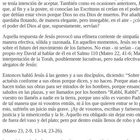
se tenía intención de aceptar. También como en ocasiones anteriores, J
que, al fin y a la postre, ni conocían las Escrituras ni creían en el 
que debían estar vivos porque Dios no era Dios de muertos. Por añadidu
quedaba flotando, de manera elegante, pero innegable, en el aire - ¿
el poder del Dios al que, supuestamente, servían?
Aquella respuesta de Jesús provocó una efímera corriente de simpatía h
manera efectiva, sólida y razonada. En aquellos momentos, Jesús no t
sobre el futuro del movimiento de los fariseos. No eran - ni serían -
propio rey David al hablar de él en el Salmo 110 (Mateo 22, 41-6; Ma
interpretación de la Torah, posiblemente lucrativas, pero nada efecti
alegatos de Jesús:
Entonces habló Jesús á las gentes y a sus discípulos, diciendo: “Sobre
actuésis conforme a sus obras porque dicen, y no hacen. Porque atan c
hacen todas sus obras para ser mirados de los hombres, porque ensanchan
saludos en las plazas, y ser llamados por los hombres “Rabbí, Rabbí”.
vuestro no llaméis a nadie en la tierra, porque uno sólo es vuestro Padr
de tal manera que ni vosotros entráis, ni á los que quieren entrar se lo
esto, sufriréis un juicio más grave. ¡Ay de vosotros, escribas y fariseo
justicia y la misericordia y la fe. Aquello era obligado sin dejar esto 
de fuera del vaso y del plato; pero por dentro estáis llenos de robo y 
(Mateo 23, 2-9, 13-14, 23-26).