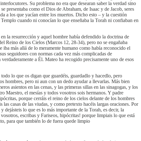
s interlocutores. Su problema no era que desearan saber la verdad sino
ios se presentaba como el Dios de Abraham, de Isaac y de Jacob, seres
da a los que yacían entre los muertos. Dicho esto – y la cuestión
el Templo cuando ni conocían lo que enseñaba la Torah ni confiaban en
n en la resurrección y aquel hombre había defendido la doctrina de
del Reino de los Cielos (Marcos 12, 28-34), pero no se engañaba
a que iba más allá de lo meramente humano como había reconocido el
 a sus seguidores con normas cada vez más complicadas de
cara verdaderamente a Él. Mateo ha recogido precisamente uno de esos
e, todo lo que os digan que guardéis, guardadlo y hacedlo, pero
 los hombres, pero ni aun con un dedo ayudar a llevarlas. Más bien
os asientos en las cenas, y las primeras sillas en las sinagogas, y los
tro Maestro, el mesías y todos vosotros sois hermanos. Y padre
ipócritas, porque cerráis el reino de los cielos delante de los hombres
áis las casas de las viudas, y como pretexto hacéis largas oraciones. Por
y dejásteis lo que es lo más importante de la Torah, es decir, la
 vosotros, escribas y Fariseos, hipócritas! porque limpiais lo que está
lato, para que también lo de fuera quede limpio