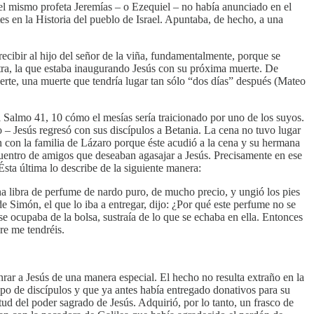
el mismo profeta Jeremías – o Ezequiel – no había anunciado en el
es en la Historia del pueblo de Israel. Apuntaba, de hecho, a una
recibir al hijo del señor de la viña, fundamentalmente, porque se
 otra, la que estaba inaugurando Jesús con su próxima muerte. De
uerte, una muerte que tendría lugar tan sólo “dos días” después (Mateo
 Salmo 41, 10 cómo el mesías sería traicionado por uno de los suyos.
 – Jesús regresó con sus discípulos a Betania. La cena no tuvo lugar
ón con la familia de Lázaro porque éste acudió a la cena y su hermana
cuentro de amigos que deseaban agasajar a Jesús. Precisamente en ese
sta última lo describe de la siguiente manera:
na libra de perfume de nardo puro, de mucho precio, y ungió los pies
 de Simón, el que lo iba a entregar, dijo: ¿Por qué este perfume no se
se ocupaba de la bolsa, sustraía de lo que se echaba en ella. Entonces
pre me tendréis.
ar a Jesús de una manera especial. El hecho no resulta extraño en la
po de discípulos y que ya antes había entregado donativos para su
ud del poder sagrado de Jesús. Adquirió, por lo tanto, un frasco de