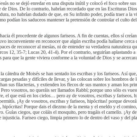
esús no se dejó enredar en una disputa inútil y colocó el foco sobre su
poder de Dios. De lo contrario, habrían recordado que en las Escrituras D
ra, no habrían dudado de que, en Su infinito poder, podía traer a la vi
cómo podían los saduceos mantener la pretensión de controlar el culto d
acia él procedente de algunos fariseos. A fin de cuentas, ellos sí creía
uvo inconveniente en reconocer que algún escriba podía hallarse cerca 
 capaces de reconocer al mesías, ni de entender su verdadera naturalez
rcos 12, 35-7; Lucas 20, 41-4). Por el contrario, seguirían aplastando
vas para que la gente viviera conforme a la voluntad de Dios y se acer
 la cátedra de Moisés se han sentado los escribas y los fariseos. Así qu
argas pesadas y difíciles de llevar, y las colocan sobre los hombros de
 sus filacterias, y extienden los flecos de sus mantos y aman los primer
 Pero vosotros, no queráis ser llamados Rabbí; porque uno sólo es vues
e, el que está en los cielos… pero ­ay de vosotros, escribas y fariseos, h
 permitís. ¡Ay de vosotros, escribas y fariseos, hipócritas! porque devor
s, hipócritas! Porque dais el diezmo de la menta y el eneldo y el comino, 
otro. Guías ciegos, que coláis el mosquito, pero tragáis el camello. ¡Ay de
de injusticia. Fariseo ciego, limpia primero lo de dentro del vaso y del p