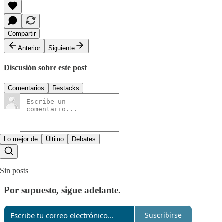
Compartir
Anterior
Siguiente
Discusión sobre este post
Comentarios
Restacks
Lo mejor de
Último
Debates
Sin posts
Por supuesto, sigue adelante.
Suscribirse