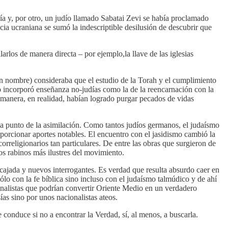
día y, por otro, un judío llamado Sabatai Zevi se había proclamado
cia ucraniana se sumó la indescriptible desilusión de descubrir que
larlos de manera directa – por ejemplo,la llave de las iglesias
en nombre) consideraba que el estudio de la Torah y el cumplimiento
imo incorporó enseñanza no-judías como la de la reencarnación con la
a manera, en realidad, habían logrado purgar pecados de vidas
 a punto de la asimilación. Como tantos judíos germanos, el judaísmo
porcionar aportes notables. El encuentro con el jasidismo cambió la
rreligionarios tan particulares. De entre las obras que surgieron de
los rabinos más ilustres del movimiento.
rcajada y nuevos interrogantes. Es verdad que resulta absurdo caer en
ólo con la fe bíblica sino incluso con el judaísmo talmúdico y de ahí
onalistas que podrían convertir Oriente Medio en un verdadero
as sino por unos nacionalistas ateos.
 conduce si no a encontrar la Verdad, sí, al menos, a buscarla.