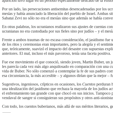
aparición tuvo lugar en un período especialmente delicado de la Histor
Por un lado, las persecuciones antisemitas desencadenadas por los ucr
mesías y había anunciado la liberación del pueblo de Israel. Ambas sit
Sabatai Zevi no sólo no era el mesías sino que además se había conver
En otras palabras, los ucranianos realizaron sus ajustes de cuentas con
ucranianas no era custodiada por sus fieles sino por judíos – y el mesí
Frente a ambos traumas de no escasa consideración, el jasidismo fue 
de los ritos y ceremonias eran importantes, pero la alegría y el senti
que, teóricamente, suavizó el impacto del desastre con supuestas expl
anteriores. El mal, incluso el más pavoroso, tenía una faceta positiva.
Fue ese movimiento el que conoció, siendo joven, Martin Buber, un ju
les parecía cada vez más algo anquilosado en comparación con una cult
vida de Buber. No sólo comenzó a contemplar la fe de sus padres como a
esa circunstancia, la más accesible – y algunos dirían que la mejor – 
Sugestivos, ingeniosos, crípticos en ocasiones, los
Cuentos
perduran ho
una idealización del jasidismo que rechaza la mayoría de los judíos ac
el enfrentamiento tan grande con que chocó en sus inicios. Tampoco pu
vendaval de sangre si consiguieran sus propósitos y otros anti-sionist
Con todo, los cuentos buberianos, más allá de sus méritos literarios, 