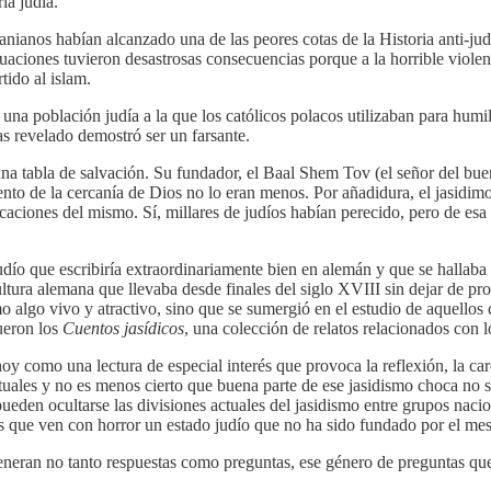
ia judía.
anianos habían alcanzado una de las peores cotas de la Historia anti-ju
uaciones tuvieron desastrosas consecuencias porque a la horrible violen
tido al islam.
 una población judía a la que los católicos polacos utilizaban para humil
as revelado demostró ser un farsante.
una tabla de salvación. Su fundador, el Baal Shem Tov (el señor del bu
miento de la cercanía de Dios no lo eran menos. Por añadidura, el jasid
icaciones del mismo. Sí, millares de judíos habían perecido, pero de es
dío que escribiría extraordinariamente bien en alemán y que se hallaba
ura alemana que llevaba desde finales del siglo XVIII sin dejar de pro
lgo vivo y atractivo, sino que se sumergió en el estudio de aquellos co
fueron los
Cuentos jasídicos
, una colección de relatos relacionados con 
y como una lectura de especial interés que provoca la reflexión, la ca
tuales y no es menos cierto que buena parte de ese jasidismo choca no s
eden ocultarse las divisiones actuales del jasidismo entre grupos naci
as que ven con horror un estado judío que no ha sido fundado por el mesí
generan no tanto respuestas como preguntas, ese género de preguntas que