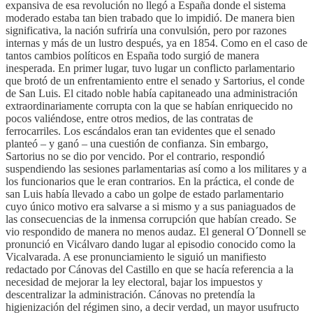
expansiva de esa revolución no llegó a España donde el sistema
moderado estaba tan bien trabado que lo impidió. De manera bien
significativa, la nación sufriría una convulsión, pero por razones
internas y más de un lustro después, ya en 1854. Como en el caso de
tantos cambios políticos en España todo surgió de manera
inesperada. En primer lugar, tuvo lugar un conflicto parlamentario
que brotó de un enfrentamiento entre el senado y Sartorius, el conde
de San Luis. El citado noble había capitaneado una administración
extraordinariamente corrupta con la que se habían enriquecido no
pocos valiéndose, entre otros medios, de las contratas de
ferrocarriles. Los escándalos eran tan evidentes que el senado
planteó – y ganó – una cuestión de confianza. Sin embargo,
Sartorius no se dio por vencido. Por el contrario, respondió
suspendiendo las sesiones parlamentarias así como a los militares y a
los funcionarios que le eran contrarios. En la práctica, el conde de
san Luis había llevado a cabo un golpe de estado parlamentario
cuyo único motivo era salvarse a si mismo y a sus paniaguados de
las consecuencias de la inmensa corrupción que habían creado. Se
vio respondido de manera no menos audaz. El general O´Donnell se
pronunció en Vicálvaro dando lugar al episodio conocido como la
Vicalvarada. A ese pronunciamiento le siguió un manifiesto
redactado por Cánovas del Castillo en que se hacía referencia a la
necesidad de mejorar la ley electoral, bajar los impuestos y
descentralizar la administración. Cánovas no pretendía la
higienización del régimen sino, a decir verdad, un mayor usufructo