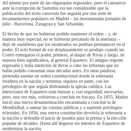
del mismo por parte de las oligarquías regionales, pero el cansancio
ante la corrupción de Sartorius era tan considerable que la
publicación del texto canovista fue seguida por una serie de
levantamientos populares en Madrid – las denominadas jornadas de
julio - Barcelona, Zaragoza y San Sebastián.
El hecho de que no hubieran podido mantener el orden – y, de
manera muy especial, no se hubieran percatado de la amenaza –
dejó de manifiesto que los moderados no podrían permanecer en el
poder. El acto formal de ese desplazamiento se produjo cuando las
Cortes entregaron el poder, primero, al duque de Rivas y luego, de
manera bien significativa, al general Espartero. El antiguo regente
regresaba y tenía intención de llevar a cabo las reformas que no
había podido consumar unas décadas antes. En otras palabras,
pretendía asentar un orden constitucional donde la soberanía
residiera en la nación y terminar, siquiera en parte, con los
privilegios de que seguía disfrutando la iglesia católica. Las
intenciones de Espartero eran buenas y, con seguridad, necesarias,
pero, una vez más, volvieron a concluir en fracaso. En 1855, Madoz
inició una nueva desamortización encaminada a concluir la de
Mendizábal, a sanear las cuentas públicas y a suprimir privilegios
eclesiales. En 1856, una nueva constitución devolvía la soberanía a
la nación y defendía el juicio de jurados para la prensa y la elección
popular de alcaldes. Hasta ahí llegaron los intentos de Espartero de
modernizar la nación.