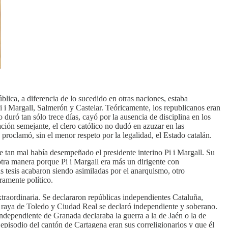
lica, a diferencia de lo sucedido en otras naciones, estaba
i i Margall, Salmerón y Castelar. Teóricamente, los republicanos eran
 duró tan sólo trece días, cayó por la ausencia de disciplina en los
ción semejante, el clero católico no dudó en azuzar en las
proclamó, sin el menor respeto por la legalidad, el Estado catalán.
e tan mal había desempeñado el presidente interino Pi i Margall. Su
 otra manera porque Pi i Margall era más un dirigente con
us tesis acabaron siendo asimiladas por el anarquismo, otro
ramente político.
 extraordinaria. Se declararon repúblicas independientes Cataluña,
la raya de Toledo y Ciudad Real se declaró independiente y soberano.
dependiente de Granada declaraba la guerra a la de Jaén o la de
l episodio del cantón de Cartagena eran sus correligionarios y que él