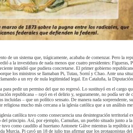
to de un sistema que, trágicamente, acababa de comenzar. Pero la repúb
dió a la investidura de nada menos que cuatro presidentes: Figueras, P
creciente impidió que pudiera concretarse. El primer gobierno republicano
orque los ministros se llamaban Pi, Tutau, Sorní y Chao. Ante una situa
lamando a un rey de nula legitimidad legal. En Cataluña, la Diputación 
 para pedir un permiso del que no regresó. Lo sustituyó en el cargo qu
tución republicana – rayó en el delirio y, seguramente, no podía ser de
cas incluidas – que un político sensato. De manera nada sorprendente, s
eligiosa mucho más cercana a la iglesia católica que a un análisis me
la iglesia católica tuvo como consecuencia una desintegración territorial
o del principio. Así, por ejemplo, Camuñas, un pueblo situado junto a 
uvo como caudillo al huertano Antonete Gálve mientras la república in
uida Murcia. Pi cayó un 18 de julio tras afirmar que los protagonistas de