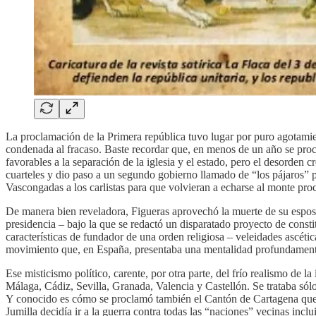
La proclamación de la Primera república tuvo lugar por puro agotamien
condenada al fracaso. Baste recordar que, en menos de un año se proce
favorables a la separación de la iglesia y el estado, pero el desorden 
cuarteles y dio paso a un segundo gobierno llamado de “los pájaros” p
Vascongadas a los carlistas para que volvieran a echarse al monte proc
De manera bien reveladora, Figueras aprovechó la muerte de su esposa
presidencia – bajo la que se redactó un disparatado proyecto de consti
características de fundador de una orden religiosa – veleidades ascéti
movimiento que, en España, presentaba una mentalidad profundamente r
Ese misticismo político, carente, por otra parte, del frío realismo de 
Málaga, Cádiz, Sevilla, Granada, Valencia y Castellón. Se trataba sól
Y conocido es cómo se proclamó también el Cantón de Cartagena que t
Jumilla decidía ir a la guerra contra todas las “naciones” vecinas incl