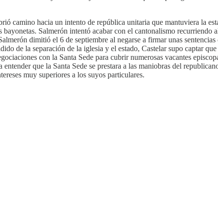
ió camino hacia un intento de república unitaria que mantuviera la estabi
as bayonetas. Salmerón intentó acabar con el cantonalismo recurriendo al 
. Salmerón dimitió el 6 de septiembre al negarse a firmar unas sentenci
cidido de la separación de la iglesia y el estado, Castelar supo captar qu
negociaciones con la Santa Sede para cubrir numerosas vacantes episcop
n a entender que la Santa Sede se prestara a las maniobras del republica
ntereses muy superiores a los suyos particulares.