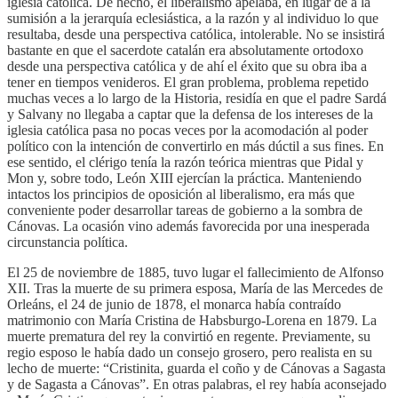
iglesia católica. De hecho, el liberalismo apelaba, en lugar de a la
sumisión a la jerarquía eclesiástica, a la razón y al individuo lo que
resultaba, desde una perspectiva católica, intolerable. No se insistirá
bastante en que el sacerdote catalán era absolutamente ortodoxo
desde una perspectiva católica y de ahí el éxito que su obra iba a
tener en tiempos venideros. El gran problema, problema repetido
muchas veces a lo largo de la Historia, residía en que el padre Sardá
y Salvany no llegaba a captar que la defensa de los intereses de la
iglesia católica pasa no pocas veces por la acomodación al poder
político con la intención de convertirlo en más dúctil a sus fines. En
ese sentido, el clérigo tenía la razón teórica mientras que Pidal y
Mon y, sobre todo, León XIII ejercían la práctica. Manteniendo
intactos los principios de oposición al liberalismo, era más que
conveniente poder desarrollar tareas de gobierno a la sombra de
Cánovas. La ocasión vino además favorecida por una inesperada
circunstancia política.
El 25 de noviembre de 1885, tuvo lugar el fallecimiento de Alfonso
XII. Tras la muerte de su primera esposa, María de las Mercedes de
Orleáns, el 24 de junio de 1878, el monarca había contraído
matrimonio con María Cristina de Habsburgo-Lorena en 1879. La
muerte prematura del rey la convirtió en regente. Previamente, su
regio esposo le había dado un consejo grosero, pero realista en su
lecho de muerte: “Cristinita, guarda el coño y de Cánovas a Sagasta
y de Sagasta a Cánovas”. En otras palabras, el rey había aconsejado