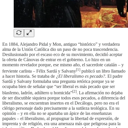
En 1884, Alejandro Pidal y Mon, antiguo “histórico” y verdadera
alma de la Unión Católica dio un paso de no poca trascendencia.
Desilusionado por el escaso eco de su movimiento, decidió aceptar
la oferta de Cánovas de entrar en el gobierno. Lo hizo en un
momento revelador porque, ese mismo año, el sacerdote catalán – y
[1]
ferviente carlista – Félix Sardá y Salvany
publicó un libro llamado
a hacer historia. Se trataba de
¿El liberalismo es pecado?
. El padre
Sardá y Salvany formulaba una pregunta retórica porque ya se
ocupaba bien de señalar que “ser liberal es más pecado que ser
[2]
blasfemo, ladrón, adúltero u homicida”
. La afirmación no dejaba
de ser discutible siquiera porque todos esos pecados, a diferencia del
liberalismo, se encuentran insertos en el Decálogo, pero no era el
clérigo personaje dado precisamente a la sutileza teológica. En su
opinión – y en ella no se apartaba un ápice de las enseñanzas
papales – el liberalismo, al propugnar la libertad de expresión, de
imprenta y de religión, era una amenaza más que peligrosa para la