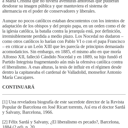
a María Cristina que no tuviera aventuras amorosas que pudieran
desdorar su imagen pública y que mantuviera el sistema de
alternancia en el poder de conservadores y liberales.
Aunque no pocos católicos estaban descontentos con los intentos de
adaptación de los obispos y del propio papa, en un orden como el de
la iglesia católica, la batalla contra la jerarquía está, por definición,
irremisiblemente perdida a medio plazo. Los Nocedal no dudaron –
como otros católicos lo harían con Pablo VI o con el papa Francisco
– en criticar a un León XIII que les parecía de principios demasiado
acomodaticios. Sin embargo, en 1885, el mismo año en que moría
Alfonso XII, falleció Cándido Nocedal y en 1889, su hijo fundó el
Partido Integrista fragmentando aún más la ofensiva católica contra
el liberalismo. A esas alturas, la tesis de influir en el régimen desde
dentro la capitaneaba el cardenal de Valladolid, monseñor Antonio
María Cascajares.
CONTINUARÁ
[1] Una reveladora biografía de este sacerdote director de la Revista
Popular de Barcelona en José Ricart torrents, Así era el doctor Sardá
y Salvany, Barcelona, 1966.
[2] Félix Sardá y Salvany, ¿El liberalismo es pecado?, Barcelona,
1884 (2 ed), p. 20.