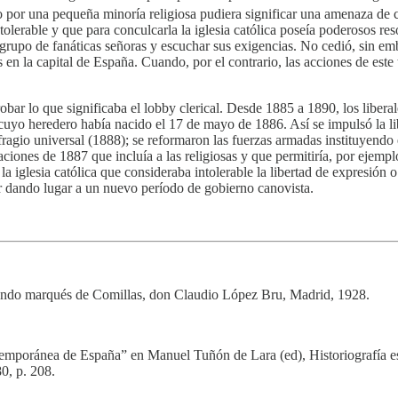
 por una pequeña minoría religiosa pudiera significar una amenaza de co
ntolerable y que para conculcarla la iglesia católica poseía poderosos reso
 al grupo de fanáticas señoras y escuchar sus exigencias. No cedió, sin 
en la capital de España. Cuando, por el contrario, las acciones de este t
obar lo que significaba el lobby clerical. Desde 1885 a 1890, los liber
cuyo heredero había nacido el 17 de mayo de 1886. Así se impulsó la li
ragio universal (1888); se reformaron las fuerzas armadas instituyendo el
ciones de 1887 que incluía a las religiosas y que permitiría, por ejempl
 la iglesia católica que consideraba intolerable la libertad de expresión 
er dando lugar a un nuevo período de gobierno canovista.
gundo marqués de Comillas, don Claudio López Bru, Madrid, 1928.
ontemporánea de España” en Manuel Tuñón de Lara (ed), Historiografía
0, p. 208.