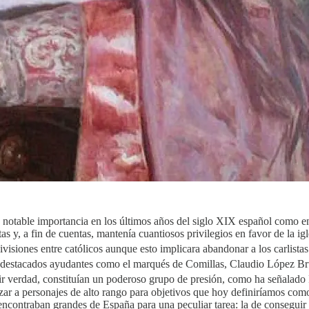
na notable importancia en los últimos años del siglo XIX español como en
as y, a fin de cuentas, mantenía cuantiosos privilegios en favor de la igle
divisiones entre católicos aunque esto implicara abandonar a los carlistas
on destacados ayudantes como el marqués de Comillas, Claudio López B
cir verdad, constituían un poderoso grupo de presión, como ha señalad
zar a personajes de alto rango para objetivos que hoy definiríamos como
 encontraban grandes de España para una peculiar tarea: la de conseguir 