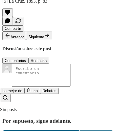
[5] La Cruz, 1893, p. 83.
Compartir
Anterior
Siguiente
Discusión sobre este post
Comentarios
Restacks
Lo mejor de
Último
Debates
Sin posts
Por supuesto, sigue adelante.