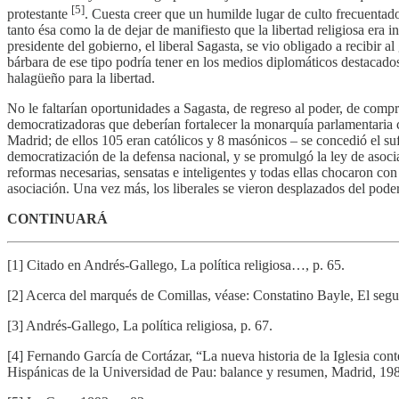
[5]
protestante
. Cuesta creer que un humilde lugar de culto frecuentado
tanto ésa como la de dejar de manifiesto que la libertad religiosa era i
presidente del gobierno, el liberal Sagasta, se vio obligado a recibir
bárbara de ese tipo podría tener en los medios diplomáticos destacados 
halagüeño para la libertad.
No le faltarían oportunidades a Sagasta, de regreso al poder, de compr
democratizadoras que deberían fortalecer la monarquía parlamentaria 
Madrid; de ellos 105 eran católicos y 8 masónicos – se concedió el suf
democratización de la defensa nacional, y se promulgó la ley de asocia
reformas necesarias, sensatas e inteligentes y todas ellas chocaron con
asociación. Una vez más, los liberales se vieron desplazados del pod
CONTINUARÁ
[1] Citado en Andrés-Gallego, La política religiosa…, p. 65.
[2] Acerca del marqués de Comillas, véase: Constatino Bayle, El se
[3] Andrés-Gallego, La política religiosa, p. 67.
[4] Fernando García de Cortázar, “La nueva historia de la Iglesia c
Hispánicas de la Universidad de Pau: balance y resumen, Madrid, 198