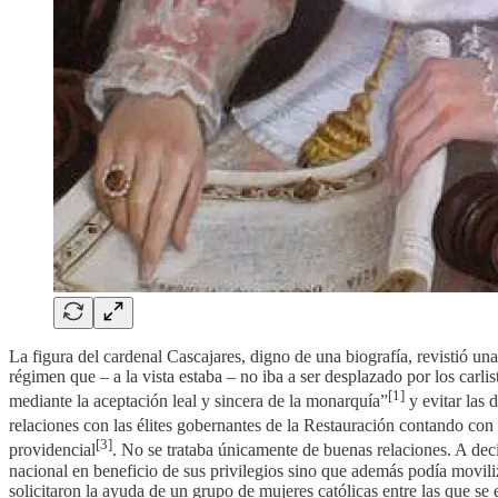
La figura del cardenal Cascajares, digno de una biografía, revistió u
régimen que – a la vista estaba – no iba a ser desplazado por los carlist
[1]
mediante la aceptación leal y sincera de la monarquía”
y evitar las 
relaciones con las élites gobernantes de la Restauración contando c
[3]
providencial
. No se trataba únicamente de buenas relaciones. A de
nacional en beneficio de sus privilegios sino que además podía movili
solicitaron la ayuda de un grupo de mujeres católicas entre las que se