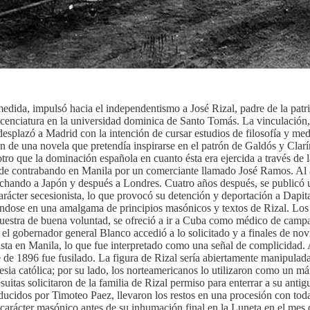
dida, impulsó hacia el independentismo a José Rizal, padre de la patria 
licenciatura en la universidad dominica de Santo Tomás. La vinculación, 
 desplazó a Madrid con la intención de cursar estudios de filosofía y me
 de una novela que pretendía inspirarse en el patrón de Galdós y Clarí
 otro que la dominación española en cuanto ésta era ejercida a través de 
 de contrabando en Manila por un comerciante llamado José Ramos. Al año
archando a Japón y después a Londres. Cuatro años después, se publicó
 de carácter secesionista, lo que provocó su detención y deportación a D
asándose en una amalgama de principios masónicos y textos de Rizal. Los
estra de buena voluntad, se ofreció a ir a Cuba como médico de campaña.
 el gobernador general Blanco accedió a lo solicitado y a finales de no
sta en Manila, lo que fue interpretado como una señal de complicidad.
 de 1896 fue fusilado. La figura de Rizal sería abiertamente manipulada
esia católica; por su lado, los norteamericanos lo utilizaron como un má
uitas solicitaron de la familia de Rizal permiso para enterrar a su anti
ducidos por Timoteo Paez, llevaron los restos en una procesión con tod
 carácter masónico antes de su inhumación final en la Luneta en el me