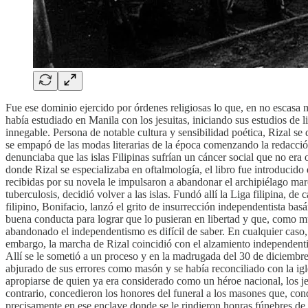
Fue ese dominio ejercido por órdenes religiosas lo que, en no escasa me
había estudiado en Manila con los jesuitas, iniciando sus estudios de 
innegable. Persona de notable cultura y sensibilidad poética, Rizal se
se empapó de las modas literarias de la época comenzando la redacción
denunciaba que las islas Filipinas sufrían un cáncer social que no era
donde Rizal se especializaba en oftalmología, el libro fue introducido
recibidas por su novela le impulsaron a abandonar el archipiélago m
tuberculosis, decidió volver a las islas. Fundó allí la Liga filipina,
filipino, Bonifacio, lanzó el grito de insurrección independentista b
buena conducta para lograr que lo pusieran en libertad y que, como mu
abandonado el independentismo es difícil de saber. En cualquier caso,
embargo, la marcha de Rizal coincidió con el alzamiento independenti
Allí se le sometió a un proceso y en la madrugada del 30 de diciembre
abjurado de sus errores como masón y se había reconciliado con la igl
apropiarse de quien ya era considerado como un héroe nacional, los jes
contrario, concedieron los honores del funeral a los masones que, con
precisamente en ese enclave donde se le rindieron honras fúnebres de