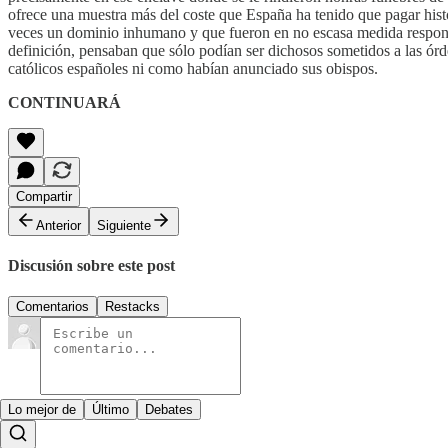
ofrece una muestra más del coste que España ha tenido que pagar histór
veces un dominio inhumano y que fueron en no escasa medida responsa
definición, pensaban que sólo podían ser dichosos sometidos a las órde
católicos españoles ni como habían anunciado sus obispos.
CONTINUARÁ
Compartir
Anterior
Siguiente
Discusión sobre este post
Comentarios
Restacks
Lo mejor de
Último
Debates