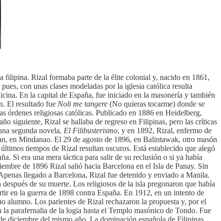
filipina. Rizal formaba parte de la élite colonial y, nacido en 1861,
pues, con unas clases modeladas por la iglesia católica resulta
dicina. En la capital de España, fue iniciado en la masonería y también
n. El resultado fue
Noli me tangere
(No quieras tocarme) donde se
las órdenes religiosas católicas. Publicado en 1886 en Heidelberg,
 siguiente, Rizal se hallaba de regreso en Filipinas, pero las críticas
 una segunda novela,
El Filibusterismo
, y en 1892, Rizal, enfermo de
apitan, en Mindanao. El 29 de agosto de 1896, en Balintawak, otro masón
 últimos tiempos de Rizal resultan oscuros. Está establecido que alegó
 Si era una mera táctica para salir de su reclusión o si ya había
viembre de 1896 Rizal salió hacia Barcelona en el Isla de Panay. Sin
 Apenas llegado a Barcelona, Rizal fue detenido y enviado a Manila.
 después de su muerte. Los religiosos de la isla pregonaron que había
rtir en la guerra de 1898 contra España. En 1912, en un intento de
guo alumno. Los parientes de Rizal rechazaron la propuesta y, por el
a la parafernalia de la logia hasta el Templo masónico de Tondo. Fue
s de diciembre del mismo año. La dominación española de Filipinas