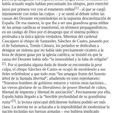
había actuado según habían preconizado los obispos, pero estrechó
[1]
lazos por primera vez con el estamento militar
- al que se cargó
injustamente con todas las culpas – y se sumó al debate sobre las
causas del Desastre encontrándolas en la supuesta descatolización de
España. De esa manera, lo que iba a ser una grandiosa gesta militar
de las armas católicas se transformó, en términos propagandísticos,
en un castigo de Dios por el desapego que el sistema político
profesaba a la única iglesia verdadera. Mientras del cardenal
Cascajares al obispo de Santander, Sánchez de Castro, pasando por
el de Salamanca, Tomás Cámara, los prelados se dedicaban a
denigrar un sistema que no había sido precisamente cicatero a la
hora de dejarse guiar por la iglesia católica, se insistió en que la
causa del Desastre había sido “la inmoralidad y la falta de religión”
[2]
. Por si quedaba alguna duda de donde se encontraba la peor
culpa, el obispo Sánchez de Castro se ocupó de mostrárselo a sus
fieles refiriéndose a que todo eran “los amargos frutos del funesto
árbol de la llamada
libertad
”, añadiendo en tono reprobatorio:
“Nuestros hombres de gobierno miraron y vieron otras naciones...
las vieron gloriarse de su
liberalismo
; de poseer libertad de cultos,
libertad de imprenta y libertad de asociación”. Precisamente por ello,
España había llegado a la “horrible profundidad de su grandísima
[3]
ruina”
. la lectura episcopal difícilmente hubiera podido ser más
clara. La derrota no se achacaba a la imposibilidad de modernizar la
nación incluidas sus fuerzas armadas – eso hubiera implicado