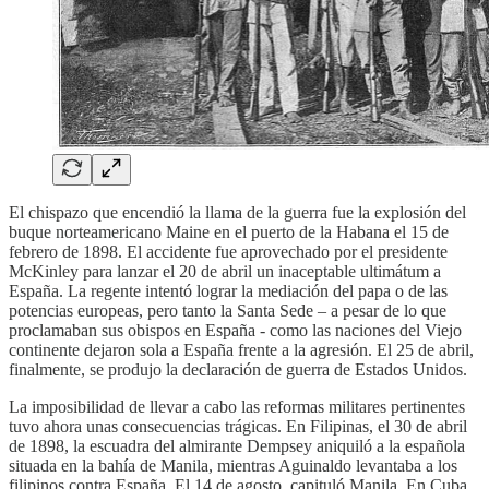
El chispazo que encendió la llama de la guerra fue la explosión del
buque norteamericano Maine en el puerto de la Habana el 15 de
febrero de 1898. El accidente fue aprovechado por el presidente
McKinley para lanzar el 20 de abril un inaceptable ultimátum a
España. La regente intentó lograr la mediación del papa o de las
potencias europeas, pero tanto la Santa Sede – a pesar de lo que
proclamaban sus obispos en España - como las naciones del Viejo
continente dejaron sola a España frente a la agresión. El 25 de abril,
finalmente, se produjo la declaración de guerra de Estados Unidos.
La imposibilidad de llevar a cabo las reformas militares pertinentes
tuvo ahora unas consecuencias trágicas. En Filipinas, el 30 de abril
de 1898, la escuadra del almirante Dempsey aniquiló a la española
situada en la bahía de Manila, mientras Aguinaldo levantaba a los
filipinos contra España. El 14 de agosto, capituló Manila. En Cuba,