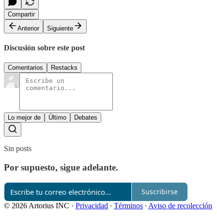
Compartir
Anterior
Siguiente
Discusión sobre este post
Comentarios
Restacks
Lo mejor de
Último
Debates
Sin posts
Por supuesto, sigue adelante.
Suscribirse
© 2026 Artorius INC
·
Privacidad
∙
Términos
∙
Aviso de recolección