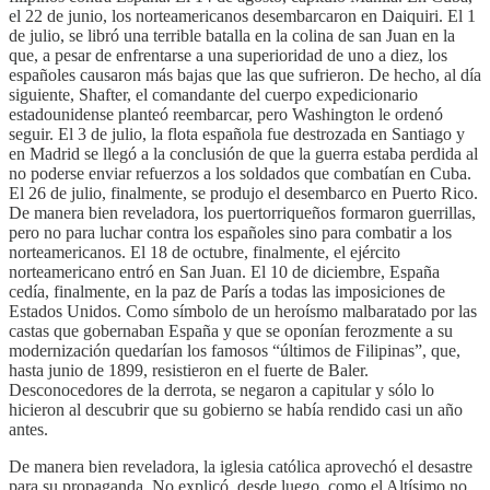
el 22 de junio, los norteamericanos desembarcaron en Daiquiri. El 1
de julio, se libró una terrible batalla en la colina de san Juan en la
que, a pesar de enfrentarse a una superioridad de uno a diez, los
españoles causaron más bajas que las que sufrieron. De hecho, al día
siguiente, Shafter, el comandante del cuerpo expedicionario
estadounidense planteó reembarcar, pero Washington le ordenó
seguir. El 3 de julio, la flota española fue destrozada en Santiago y
en Madrid se llegó a la conclusión de que la guerra estaba perdida al
no poderse enviar refuerzos a los soldados que combatían en Cuba.
El 26 de julio, finalmente, se produjo el desembarco en Puerto Rico.
De manera bien reveladora, los puertorriqueños formaron guerrillas,
pero no para luchar contra los españoles sino para combatir a los
norteamericanos. El 18 de octubre, finalmente, el ejército
norteamericano entró en San Juan. El 10 de diciembre, España
cedía, finalmente, en la paz de París a todas las imposiciones de
Estados Unidos. Como símbolo de un heroísmo malbaratado por las
castas que gobernaban España y que se oponían ferozmente a su
modernización quedarían los famosos “últimos de Filipinas”, que,
hasta junio de 1899, resistieron en el fuerte de Baler.
Desconocedores de la derrota, se negaron a capitular y sólo lo
hicieron al descubrir que su gobierno se había rendido casi un año
antes.
De manera bien reveladora, la iglesia católica aprovechó el desastre
para su propaganda. No explicó, desde luego, como el Altísimo no