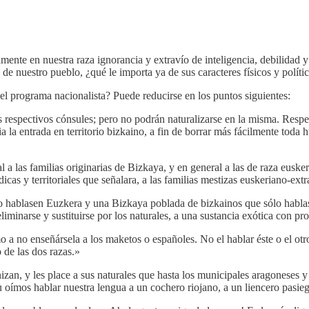
ente en nuestra raza ignorancia y extravío de inteligencia, debilidad y 
e nuestro pueblo, ¿qué le importa ya de sus caracteres físicos y políti
 el programa nacionalista? Puede reducirse en los puntos siguientes:
s respectivos cónsules; pero no podrán naturalizarse en la misma. Respe
la entrada en territorio bizkaino, a fin de borrar más fácilmente toda h
 a las familias originarias de Bizkaya, y en general a las de raza eusker
dicas y territoriales que señalara, a las familias mestizas euskeriano-extr
o hablasen Euzkera y una Bizkaya poblada de bizkainos que sólo hablase
eliminarse y sustituirse por los naturales, a una sustancia exótica con 
 a no enseñársela a los maketos o españoles. No el hablar éste o el otro
 de las dos razas.»
izan, y les place a sus naturales que hasta los municipales aragonese
 oímos hablar nuestra lengua a un cochero riojano, a un liencero pasieg