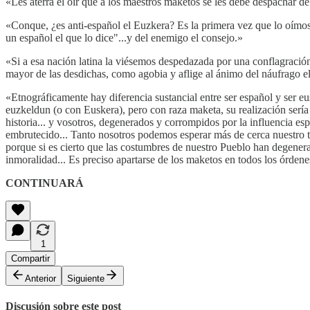
«Les aterra el oír que a los maestros maketos se les debe despachar de 
«Conque, ¿es anti-español el Euzkera? Es la primera vez que lo oímos
un español el que lo dice"...y del enemigo el consejo.»
«Si a esa nación latina la viésemos despedazada por una conflagración
mayor de las desdichas, como agobia y aflige al ánimo del náufrago el
«Etnográficamente hay diferencia sustancial entre ser español y ser eu
euzkeldun (o con Euskera), pero con raza maketa, su realización sería
historia... y vosotros, degenerados y corrompidos por la influencia e
embrutecido... Tanto nosotros podemos esperar más de cerca nuestro tr
porque si es cierto que las costumbres de nuestro Pueblo han degenera
inmoralidad... Es preciso apartarse de los maketos en todos los órdene
CONTINUARÁ
1
Compartir
Anterior
Siguiente
Discusión sobre este post