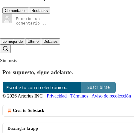
Comentarios
Restacks
Lo mejor de
Último
Debates
Sin posts
Por supuesto, sigue adelante.
Suscribirse
© 2026 Artorius INC
·
Privacidad
∙
Términos
∙
Aviso de recolección
Crea tu Substack
Descargar la app