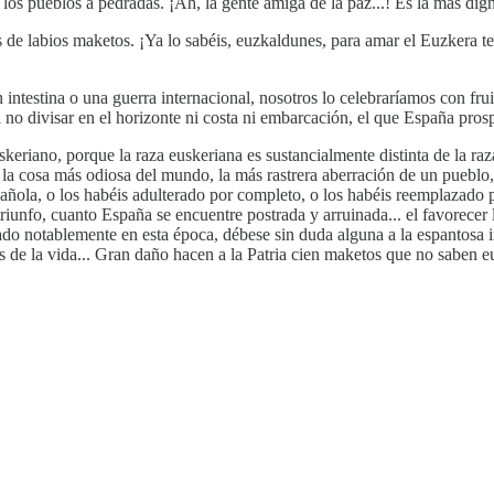
los pueblos a pedradas. ¡Ah, la gente amiga de la paz...! Es la más digna
 de labios maketos. ¡Ya lo sabéis, euzkaldunes, para amar el Euzkera t
 intestina o una guerra internacional, nosotros lo celebraríamos con fru
 no divisar en el horizonte ni costa ni embarcación, el que España pros
skeriano, porque la raza euskeriana es sustancialmente distinta de la ra
 la cosa más odiosa del mundo, la más rastrera aberración de un pueblo, 
spañola, o los habéis adulterado por completo, o los habéis reemplazado
iunfo, cuanto España se encuentre postrada y arruinada... el favorecer l
do notablemente en esta época, débese sin duda alguna a la espantosa i
s de la vida... Gran daño hacen a la Patria cien maketos que no saben e