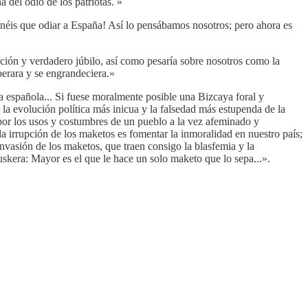
 del odio de los patriotas. »
enéis que odiar a España! Así lo pensábamos nosotros; pero ahora es
ición y verdadero júbilo, así como pesaría sobre nosotros como la
perara y se engrandeciera.»
za española... Si fuese moralmente posible una Bizcaya foral y
la evolución política más inicua y la falsedad más estupenda de la
 por los usos y costumbres de un pueblo a la vez afeminado y
a irrupción de los maketos es fomentar la inmoralidad en nuestro país;
nvasión de los maketos, que traen consigo la blasfemia y la
uskera: Mayor es el que le hace un solo maketo que lo sepa...».