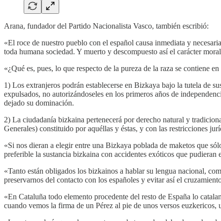
Arana, fundador del Partido Nacionalista Vasco, también escribió:
«El roce de nuestro pueblo con el español causa inmediata y necesariam
toda humana sociedad. Y muerto y descompuesto así el carácter moral d
«¿Qué es, pues, lo que respecto de la pureza de la raza se contiene en
1) Los extranjeros podrán establecerse en Bizkaya bajo la tutela de su
expulsados, no autorizándoseles en los primeros años de independencia 
dejado su dominación.
2) La ciudadanía bizkaina pertenecerá por derecho natural y tradicional
Generales) constituido por aquéllas y éstas, y con las restricciones jurí
«Si nos dieran a elegir entre una Bizkaya poblada de maketos que sól
preferible la sustancia bizkaina con accidentes exóticos que pudieran 
«Tanto están obligados los bizkainos a hablar su lengua nacional, como
preservarnos del contacto con los españoles y evitar así el cruzamiento
«En Cataluña todo elemento procedente del resto de España lo catalan
cuando vemos la firma de un Pérez al pie de unos versos euzkericos, u