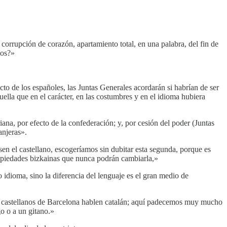
corrupción de corazón, apartamiento total, en una palabra, del fin de
cos?»
cto de los españoles, las Juntas Generales acordarán si habrían de ser
uella que en el carácter, en las costumbres y en el idioma hubiera
iana, por efecto de la confederación; y, por cesión del poder (Juntas
anjeras».
n el castellano, escogeríamos sin dubitar esta segunda, porque es
propiedades bizkainas que nunca podrán cambiarla,»
 idioma, sino la diferencia del lenguaje es el gran medio de
s y castellanos de Barcelona hablen catalán; aquí padecemos muy mucho
o o a un gitano.»