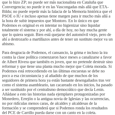
que lo hizo ZP; no puede ser más nacionalista en Cataluña que
Convergencia; no puede ir en las Vascongadas más allá que ETA-
Bildu; no puede repetir más la falacia de la Memoria histórica que el
PSOE o IU e incluso apenas tiene margen para ir mucho más allá a
la hora de subir impuestos que Montoro. En lo único en que
Podemos es original es en intentar no higienizar sino liquidar
totalmente el sistema y por ahí, a día de hoy, no hay mucha gente
que lo quiera seguir. Bien está quejarse del automóvil viejo, pero de
ahí a destrozarlo a martillazos antes de tener un sustituto mejor va un
abismo.
Para desgracia de Podemos, el cansancio, la grima e incluso la ira
contra la clase política comenzaron hace meses a canalizarse a favor
de Albert Rivera que también es joven, que no pretende destruir sino
reformar y que tiene una planta mucho mejor que Coleta morada. Si
Podemos está retrocediendo en las últimas encuestas se debe no
poco a esa circunstancia y al añadido de que muchos de los
seguidores de primera hora ya están bastante desengañados tras ver
como el sistema asambleario, tan cacareado en los inicios, ha pasado
a ser sustituido por el centralismo democrático que decía Lenin.
Añádase a esto las historias nada ejemplares protagonizadas por
Monedero, Errejón o la antigua novia de Iglesias y las ocurrencias,
no por ridículas menos caras, de alcaldes y alcaldesas de la
formación y se comprenderá que si Podemos ronda los resultados
del PCE de Carrillo pueda darse con un canto en la coleta.