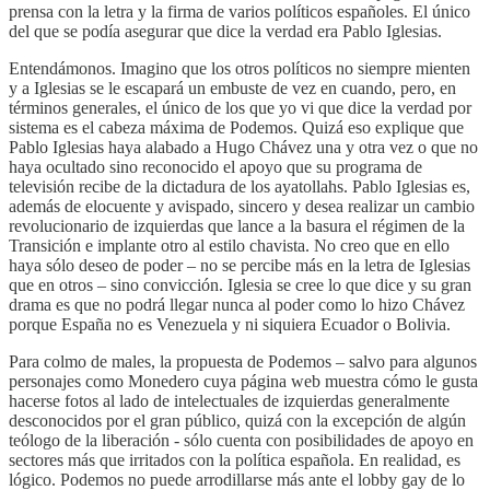
prensa con la letra y la firma de varios políticos españoles. El único
del que se podía asegurar que dice la verdad era Pablo Iglesias.
Entendámonos. Imagino que los otros políticos no siempre mienten
y a Iglesias se le escapará un embuste de vez en cuando, pero, en
términos generales, el único de los que yo vi que dice la verdad por
sistema es el cabeza máxima de Podemos. Quizá eso explique que
Pablo Iglesias haya alabado a Hugo Chávez una y otra vez o que no
haya ocultado sino reconocido el apoyo que su programa de
televisión recibe de la dictadura de los ayatollahs. Pablo Iglesias es,
además de elocuente y avispado, sincero y desea realizar un cambio
revolucionario de izquierdas que lance a la basura el régimen de la
Transición e implante otro al estilo chavista. No creo que en ello
haya sólo deseo de poder – no se percibe más en la letra de Iglesias
que en otros – sino convicción. Iglesia se cree lo que dice y su gran
drama es que no podrá llegar nunca al poder como lo hizo Chávez
porque España no es Venezuela y ni siquiera Ecuador o Bolivia.
Para colmo de males, la propuesta de Podemos – salvo para algunos
personajes como Monedero cuya página web muestra cómo le gusta
hacerse fotos al lado de intelectuales de izquierdas generalmente
desconocidos por el gran público, quizá con la excepción de algún
teólogo de la liberación - sólo cuenta con posibilidades de apoyo en
sectores más que irritados con la política española. En realidad, es
lógico. Podemos no puede arrodillarse más ante el lobby gay de lo