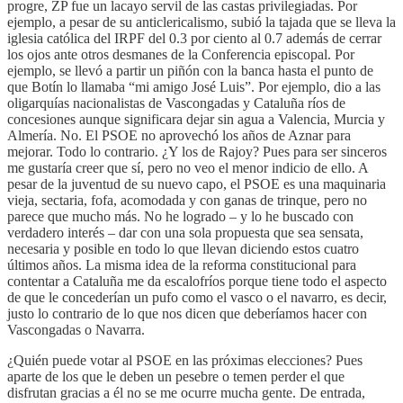
progre, ZP fue un lacayo servil de las castas privilegiadas. Por
ejemplo, a pesar de su anticlericalismo, subió la tajada que se lleva la
iglesia católica del IRPF del 0.3 por ciento al 0.7 además de cerrar
los ojos ante otros desmanes de la Conferencia episcopal. Por
ejemplo, se llevó a partir un piñón con la banca hasta el punto de
que Botín lo llamaba “mi amigo José Luis”. Por ejemplo, dio a las
oligarquías nacionalistas de Vascongadas y Cataluña ríos de
concesiones aunque significara dejar sin agua a Valencia, Murcia y
Almería. No. El PSOE no aprovechó los años de Aznar para
mejorar. Todo lo contrario. ¿Y los de Rajoy? Pues para ser sinceros
me gustaría creer que sí, pero no veo el menor indicio de ello. A
pesar de la juventud de su nuevo capo, el PSOE es una maquinaria
vieja, sectaria, fofa, acomodada y con ganas de trinque, pero no
parece que mucho más. No he logrado – y lo he buscado con
verdadero interés – dar con una sola propuesta que sea sensata,
necesaria y posible en todo lo que llevan diciendo estos cuatro
últimos años. La misma idea de la reforma constitucional para
contentar a Cataluña me da escalofríos porque tiene todo el aspecto
de que le concederían un pufo como el vasco o el navarro, es decir,
justo lo contrario de lo que nos dicen que deberíamos hacer con
Vascongadas o Navarra.
¿Quién puede votar al PSOE en las próximas elecciones? Pues
aparte de los que le deben un pesebre o temen perder el que
disfrutan gracias a él no se me ocurre mucha gente. De entrada,