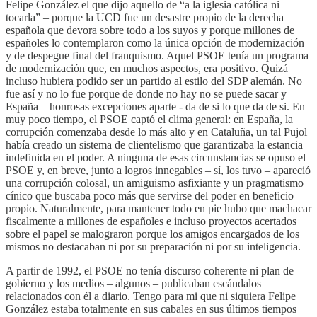
Felipe González el que dijo aquello de “a la iglesia católica ni
tocarla” – porque la UCD fue un desastre propio de la derecha
española que devora sobre todo a los suyos y porque millones de
españoles lo contemplaron como la única opción de modernización
y de despegue final del franquismo. Aquel PSOE tenía un programa
de modernización que, en muchos aspectos, era positivo. Quizá
incluso hubiera podido ser un partido al estilo del SDP alemán. No
fue así y no lo fue porque de donde no hay no se puede sacar y
España – honrosas excepciones aparte - da de si lo que da de si. En
muy poco tiempo, el PSOE captó el clima general: en España, la
corrupción comenzaba desde lo más alto y en Cataluña, un tal Pujol
había creado un sistema de clientelismo que garantizaba la estancia
indefinida en el poder. A ninguna de esas circunstancias se opuso el
PSOE y, en breve, junto a logros innegables – sí, los tuvo – apareció
una corrupción colosal, un amiguismo asfixiante y un pragmatismo
cínico que buscaba poco más que servirse del poder en beneficio
propio. Naturalmente, para mantener todo en pie hubo que machacar
fiscalmente a millones de españoles e incluso proyectos acertados
sobre el papel se malograron porque los amigos encargados de los
mismos no destacaban ni por su preparación ni por su inteligencia.
A partir de 1992, el PSOE no tenía discurso coherente ni plan de
gobierno y los medios – algunos – publicaban escándalos
relacionados con él a diario. Tengo para mi que ni siquiera Felipe
González estaba totalmente en sus cabales en sus últimos tiempos