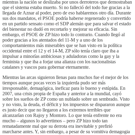
mientras la nación se deslizaba por unos derroteros que demostraban
que el sistema estaba muerto. Si no falleció del todo fue gracias a la
llegada de Aznar al poder, pero de eso hablaremos otro día. Durante
sus dos mandatos, el PSOE podría haberse regenerado y convertido
en un partido sensato como el SDP alemán que para salvar el estado
del bienestar no dudó en recortarlo y mejorar su eficacia. Sin
embargo, el PSOE de ZP hizo todo lo contrario. Cuando llegó al
poder gracias a los atentados del 11-M y a uno de los
comportamientos más miserables que se han visto en la política
occidental entre el 12 y el 14-M, ZP sólo tenía claro que iba a
impulsar a minorías ambiciosas y aduladoras como la gay y la
feminista y que iba a forjar una alianza con los nacionalistas
catalanes y vascos para gobernar eternamente.
Mientras las arcas siguieron llenas para muchos fue el mejor de los
tiempos aunque pocas veces la izquierda pudo ser más
irresponsable, demagógica, ineficaz para lo bueno y estúpida. En
2007, una crisis propia de España y anterior a la mundial, cayó
sobre los sueños de ZP como un nublado sobre un sembrado. Visto
y no visto, la deuda, el déficit y los impuestos se dispararon aunque
es justo decir que no llegaron a los extremos terribles que
alcanzarían con Rajoy y Montoro. Lo que tenía enfrente no era
mucho – algunos lo advertimos – pero ZP hizo todo tan
rematadamente mal que su derrota era inevitable y prefirió
marcharse antes. Y, sin embargo, a pesar de su vomitiva demagogia