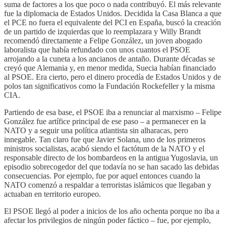
suma de factores a los que poco o nada contribuyó. El más relevante
fue la diplomacia de Estados Unidos. Decidida la Casa Blanca a que
el PCE no fuera el equivalente del PCI en España, buscó la creación
de un partido de izquierdas que lo reemplazara y Willy Brandt
recomendó directamente a Felipe González, un joven abogado
laboralista que había refundado con unos cuantos el PSOE
arrojando a la cuneta a los ancianos de antaño. Durante décadas se
creyó que Alemania y, en menor medida, Suecia habían financiado
al PSOE. Era cierto, pero el dinero procedía de Estados Unidos y de
polos tan significativos como la Fundación Rockefeller y la misma
CIA.
Partiendo de esa base, el PSOE iba a renunciar al marxismo – Felipe
González fue artífice principal de ese paso – a permanecer en la
NATO y a seguir una política atlantista sin alharacas, pero
innegable. Tan claro fue que Javier Solana, uno de los primeros
ministros socialistas, acabó siendo el factótum de la NATO y el
responsable directo de los bombardeos en la antigua Yugoslavia, un
episodio sobrecogedor del que todavía no se han sacado las debidas
consecuencias. Por ejemplo, fue por aquel entonces cuando la
NATO comenzó a respaldar a terroristas islámicos que llegaban y
actuaban en territorio europeo.
El PSOE llegó al poder a inicios de los año ochenta porque no iba a
afectar los privilegios de ningún poder fáctico – fue, por ejemplo,