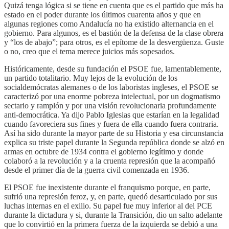
Quizá tenga lógica si se tiene en cuenta que es el partido que más ha
estado en el poder durante los últimos cuarenta años y que en
algunas regiones como Andalucía no ha existido alternancia en el
gobierno. Para algunos, es el bastión de la defensa de la clase obrera
y “los de abajo”; para otros, es el epítome de la desvergüenza. Guste
o no, creo que el tema merece juicios más sopesados.
Históricamente, desde su fundación el PSOE fue, lamentablemente,
un partido totalitario. Muy lejos de la evolución de los
socialdemócratas alemanes o de los laboristas ingleses, el PSOE se
caracterizó por una enorme pobreza intelectual, por un dogmatismo
sectario y ramplón y por una visión revolucionaria profundamente
anti-democrática. Ya dijo Pablo Iglesias que estarían en la legalidad
cuando favoreciera sus fines y fuera de ella cuando fuera contraria.
Así ha sido durante la mayor parte de su Historia y esa circunstancia
explica su triste papel durante la Segunda república donde se alzó en
armas en octubre de 1934 contra el gobierno legítimo y donde
colaboró a la revolución y a la cruenta represión que la acompañó
desde el primer día de la guerra civil comenzada en 1936.
El PSOE fue inexistente durante el franquismo porque, en parte,
sufrió una represión feroz, y, en parte, quedó desarticulado por sus
luchas internas en el exilio. Su papel fue muy inferior al del PCE
durante la dictadura y si, durante la Transición, dio un salto adelante
que lo convirtió en la primera fuerza de la izquierda se debió a una