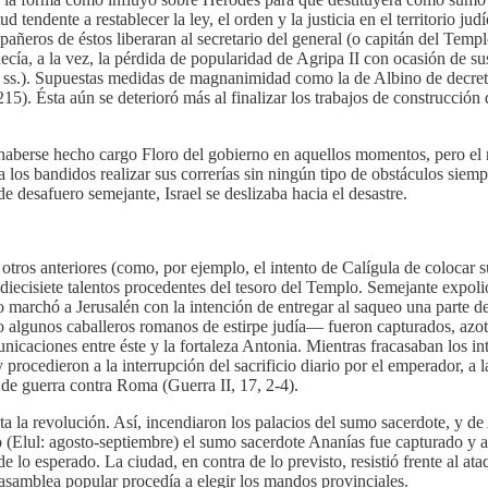
tendente a restablecer la ley, el orden y la justicia en el territorio j
añeros de éstos liberaran al secretario del general (o capitán del Templ
ía, a la vez, la pérdida de popularidad de Agripa II con ocasión de sus
ss.). Supuestas medidas de magnanimidad como la de Albino de decretar
, 215). Ésta aún se deterioró más al finalizar los trabajos de construcc
o haberse hecho cargo Floro del gobierno en aquellos momentos, pero el
 los bandidos realizar sus correrías sin ningún tipo de obstáculos siemp
 desafuero semejante, Israel se deslizaba hacia el desastre.
os anteriores (como, por ejemplo, el intento de Calígula de colocar su
diecisiete talentos procedentes del tesoro del Templo. Semejante expol
 marchó a Jerusalén con la intención de entregar al saqueo una parte de 
 algunos caballeros romanos de estirpe judía— fueron capturados, azotad
municaciones entre éste y la fortaleza Antonia. Mientras fracasaban lo
 procedieron a la interrupción del sacrificio diario por el emperador, a
l de guerra contra Roma (Guerra II, 17, 2-4).
a la revolución. Así, incendiaron los palacios del sumo sacerdote, y de 
o (Elul: agosto-septiembre) el sumo sacerdote Ananías fue capturado y a
e lo esperado. La ciudad, en contra de lo previsto, resistió frente al at
a asamblea popular procedía a elegir los mandos provinciales.