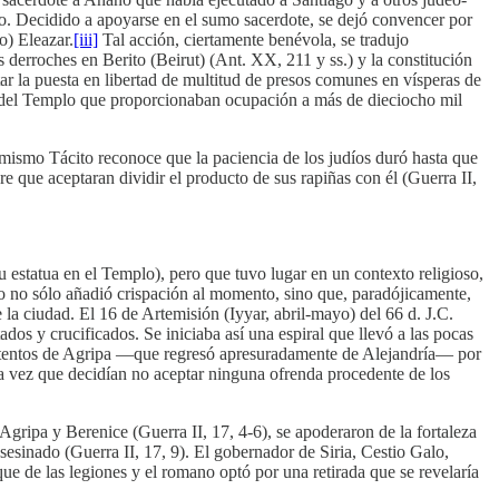
udío. Decidido a apoyarse en el sumo sacerdote, se dejó convencer por
o) Eleazar.
[iii]
Tal acción, ciertamente benévola, se tradujo
 derroches en Berito (Beirut) (Ant. XX, 211 y ss.) y la constitución
 la puesta en libertad de multitud de presos comunes en vísperas de
ión del Templo que proporcionaban ocupación a más de dieciocho mil
 mismo Tácito reconoce que la paciencia de los judíos duró hasta que
re que aceptaran dividir el producto de sus rapiñas con él (Guerra II,
 estatua en el Templo), pero que tuvo lugar en un contexto religioso,
io no sólo añadió crispación al momento, sino que, paradójicamente,
la ciudad. El 16 de Artemisión (Iyyar, abril-mayo) del 66 d. J.C.
os y crucificados. Se iniciaba así una espiral que llevó a las pocas
s intentos de Agripa —que regresó apresuradamente de Alejandría— por
 la vez que decidían no aceptar ninguna ofrenda procedente de los
Agripa y Berenice (Guerra II, 17, 4-6), se apoderaron de la fortaleza
sesinado (Guerra II, 17, 9). El gobernador de Siria, Cestio Galo,
aque de las legiones y el romano optó por una retirada que se revelaría