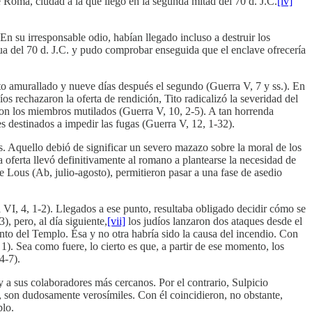
 Roma, ciudad a la que llegó en la segunda mitad del 70 d. J.C.
[iv]
n su irresponsable odio, habían llegado incluso a destruir los
cua del 70 d. J.C. y pudo comprobar enseguida que el enclave ofrecería
nto amurallado y nueve días después el segundo (Guerra V, 7 y ss.). En
os rechazaron la oferta de rendición, Tito radicalizó la severidad del
 con los miembros mutilados (Guerra V, 10, 2-5). A tan horrenda
s destinados a impedir las fugas (Guerra V, 12, 1-32).
s. Aquello debió de significar un severo mazazo sobre la moral de los
 oferta llevó definitivamente al romano a plantearse la necesidad de
 de Lous (Ab, julio-agosto), permitieron pasar a una fase de asedio
ra VI, 4, 1-2). Llegados a ese punto, resultaba obligado decidir cómo se
, pero, al día siguiente,
[vii]
los judíos lanzaron dos ataques desde el
into del Templo. Ésa y no otra habría sido la causa del incendio. Con
). Sea como fuere, lo cierto es que, a partir de ese momento, los
4-7).
y a sus colaboradores más cercanos. Por el contrario, Sulpicio
, son dudosamente verosímiles. Con él coincidieron, no obstante,
plo.