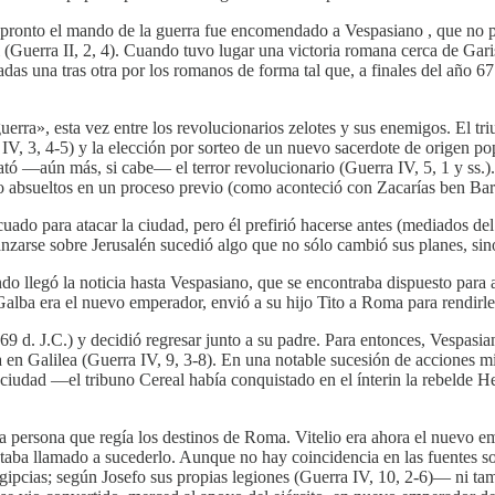
 pronto el mando de la guerra fue encomendado a Vespasiano , que no pe
l (Guerra II, 2, 4). Cuando tuvo lugar una victoria romana cerca de Ga
s una tras otra por los romanos de forma tal que, a finales del año 67 d.
guerra», esta vez entre los revolucionarios zelotes y sus enemigos. El tr
V, 3, 4-5) y la elección por sorteo de un nuevo sacerdote de origen popu
sató —aún más, si cabe— el terror revolucionario (Guerra IV, 5, 1 y ss.).
o absueltos en un proceso previo (como aconteció con Zacarías ben Bar
o para atacar la ciudad, pero él prefirió hacerse antes (mediados del 
anzarse sobre Jerusalén sucedió algo que no sólo cambió sus planes, si
ndo llegó la noticia hasta Vespasiano, que se encontraba dispuesto para as
Galba era el nuevo emperador, envió a su hijo Tito a Roma para rendirle
69 d. J.C.) y decidió regresar junto a su padre. Para entonces, Vespasian
en Galilea (Guerra IV, 9, 3-8). En una notable sucesión de acciones mi
 ciudad —el tribuno Cereal había conquistado en el ínterin la rebeld
la persona que regía los destinos de Roma. Vitelio era ahora el nuevo 
estaba llamado a sucederlo. Aunque no hay coincidencia en las fuente
 egipcias; según Josefo sus propias legiones (Guerra IV, 10, 2-6)— ni 