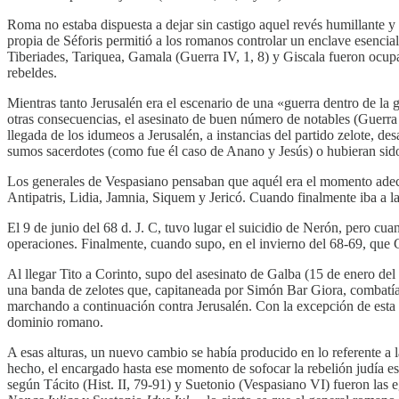
Roma no estaba dispuesta a dejar sin castigo aquel revés humillante y
propia de Séforis permitió a los romanos controlar un enclave esencia
Tiberiades, Tariquea, Gamala (Guerra IV, 1, 8) y Giscala fueron ocupada
rebeldes.
Mientras tanto Jerusalén era el escenario de una «guerra dentro de la 
otras consecuencias, el asesinato de buen número de notables (Guerra I
llegada de los idumeos a Jerusalén, a instancias del partido zelote, de
sumos sacerdotes (como fue él caso de Anano y Jesús) o hubieran sid
Los generales de Vespasiano pensaban que aquél era el momento adecuad
Antipatris, Lidia, Jamnia, Siquem y Jericó. Cuando finalmente iba a l
El 9 de junio del 68 d. J. C, tuvo lugar el suicidio de Nerón, pero cua
operaciones. Finalmente, cuando supo, en el invierno del 68-69, que 
Al llegar Tito a Corinto, supo del asesinato de Galba (15 de enero del 
una banda de zelotes que, capitaneada por Simón Bar Giora, combatía 
marchando a continuación contra Jerusalén. Con la excepción de esta
dominio romano.
A esas alturas, un nuevo cambio se había producido en lo referente a 
hecho, el encargado hasta ese momento de sofocar la rebelión judía 
según Tácito (Hist. II, 79-91) y Suetonio (Vespasiano VI) fueron las