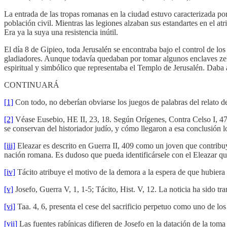
La entrada de las tropas romanas en la ciudad estuvo caracterizada po
población civil. Mientras las legiones alzaban sus estandartes en el 
Era ya la suya una resistencia inútil.
El día 8 de Gipieo, toda Jerusalén se encontraba bajo el control de lo
gladiadores. Aunque todavía quedaban por tomar algunos enclaves zel
espiritual y simbólico que representaba el Templo de Jerusalén. Daba 
CONTINUARÁ
[1]
Con todo, no deberían obviarse los juegos de palabras del relato d
[2]
Véase Eusebio, HE II, 23, 18. Según Orígenes, Contra Celso I, 47,
se conservan del historiador judío, y cómo llegaron a esa conclusión
[iii]
Eleazar es descrito en Guerra II, 409 como un joven que contribuyó
nación romana. Es dudoso que pueda identificársele con el Eleazar q
[iv]
Tácito atribuye el motivo de la demora a la espera de que hubiera 
[v]
Josefo, Guerra V, 1, 1-5; Tácito, Hist. V, 12. La noticia ha sido tra
[vi]
Taa. 4, 6, presenta el cese del sacrificio perpetuo como uno de lo
[vii]
Las fuentes rabínicas difieren de Josefo en la datación de la toma 