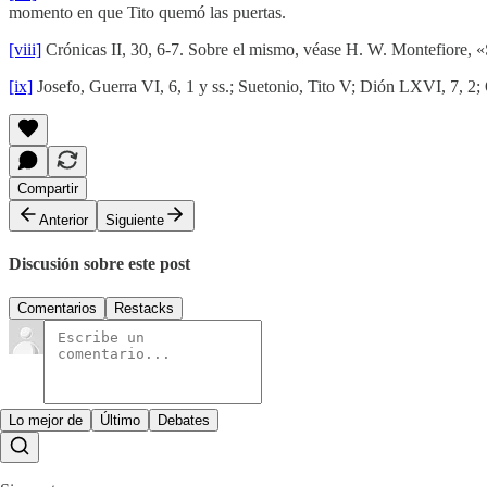
momento en que Tito quemó las puertas.
[viii]
Crónicas II, 30, 6-7. Sobre el mismo, véase H. W. Montefiore, «S
[ix]
Josefo, Guerra VI, 6, 1 y ss.; Suetonio, Tito V; Dión LXVI, 7, 2; O
Compartir
Anterior
Siguiente
Discusión sobre este post
Comentarios
Restacks
Lo mejor de
Último
Debates