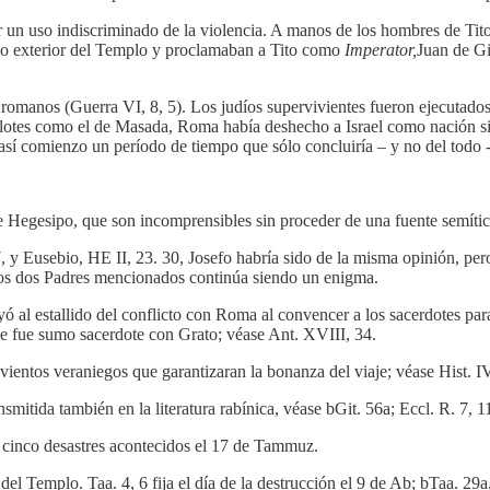
r un uso indiscriminado de la violencia. A manos de los hombres de Tito
atrio exterior del Templo y proclamaban a Tito como
Imperator,
Juan de Gi
s romanos (Guerra VI, 8, 5). Los judíos supervivientes fueron ejecutados
otes como el de Masada, Roma había deshecho a Israel como nación siq
así comienzo un período de tiempo que sólo concluiría – y no del todo 
e Hegesipo, que son incomprensibles sin proceder de una fuente semític
 y Eusebio, HE II, 23. 30, Josefo habría sido de la misma opinión, per
 los dos Padres mencionados continúa siendo un enigma.
 al estallido del conflicto con Roma al convencer a los sacerdotes para
ue fue sumo sacerdote con Grato; véase Ant. XVIII, 34.
vientos veraniegos que garantizaran la bonanza del viaje; véase Hist. IV
nsmitida también en la literatura rabínica, véase bGit. 56a; Eccl. R. 7, 1
s cinco desastres acontecidos el 17 de Tammuz.
del Templo. Taa. 4, 6 fija el día de la destrucción el 9 de Ab; bTaa. 29a,