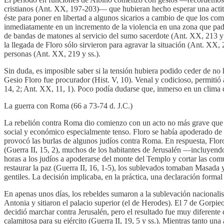
cristianos (Ant. XX, 197-203)— que hubieran hecho esperar una actitud 
éste para poner en libertad a algunos sicarios a cambio de que los comp
inmediatamente en un incremento de la violencia en una zona que padec
de bandas de matones al servicio del sumo sacerdote (Ant. XX, 213 y 
la llegada de Floro sólo sirvieron para agravar la situación (Ant. XX
personas (Ant. XX, 219 y ss.).
Sin duda, es imposible saber si la tensión hubiera podido ceder de n
Gesio Floro fue procurador (Hist. V, 10). Venal y codicioso, permitió a
14, 2; Ant. XX, 11, 1). Poco podía dudarse que, inmerso en un clima de
La guerra con Roma (66 a 73-74 d. J.C.)
La rebelión contra Roma dio comienzo con un acto no más grave que otr
social y económico especialmente tenso. Floro se había apoderado de 
provocó las burlas de algunos judíos contra Roma. En respuesta, Floro
(Guerra II, 15, 2), muchos de los habitantes de Jerusalén —incluyendo
horas a los judíos a apoderarse del monte del Templo y cortar las co
restaurar la paz (Guerra II, 16, 1-5), los sublevados tomaban Masada y
gentiles. La decisión implicaba, en la práctica, una declaración forma
En apenas unos días, los rebeldes sumaron a la sublevación nacionalist
Antonia y sitiaron el palacio superior (el de Herodes). El 7 de Gorpie
decidió marchar contra Jerusalén, pero el resultado fue muy diferente d
calamitosa para su ejército (Guerra II, 19, 5 y ss.). Mientras tanto un