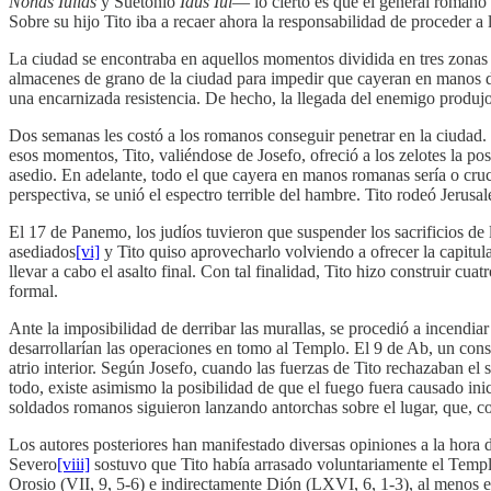
Nonas Iulias
y Suetonio
Idus Iul
— lo cierto es que el general romano 
Sobre su hijo Tito iba a recaer ahora la responsabilidad de proceder a 
La ciudad se encontraba en aquellos momentos dividida en tres zonas co
almacenes de grano de la ciudad para impedir que cayeran en manos de
una encarnizada resistencia. De hecho, la llegada del enemigo produjo
Dos semanas les costó a los romanos conseguir penetrar en la ciudad. 
esos momentos, Tito, valiéndose de Josefo, ofreció a los zelotes la pos
asedio. En adelante, todo el que cayera en manos romanas sería o cruci
perspectiva, se unió el espectro terrible del hambre. Tito rodeó Jerus
El 17 de Panemo, los judíos tuvieron que suspender los sacrificios de
asediados
[vi]
y Tito quiso aprovecharlo volviendo a ofrecer la capitul
llevar a cabo el asalto final. Con tal finalidad, Tito hizo construir cu
formal.
Ante la imposibilidad de derribar las murallas, se procedió a incendiar
desarrollarían las operaciones en tomo al Templo. El 9 de Ab, un conse
atrio interior. Según Josefo, cuando las fuerzas de Tito rechazaban el
todo, existe asimismo la posibilidad de que el fuego fuera causado in
soldados romanos siguieron lanzando antorchas sobre el lugar, que, co
Los autores posteriores han manifestado diversas opiniones a la hora d
Severo
[viii]
sostuvo que Tito había arrasado voluntariamente el Templo
Orosio (VII, 9, 5-6) e indirectamente Dión (LXVI, 6, 1-3), al menos e