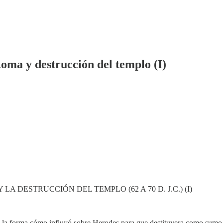
oma y destrucción del templo (I)
 DESTRUCCIÓN DEL TEMPLO (62 A 70 D. J.C.) (I)
a forma cómo influyó sobre Herodes para que destituyera como sumo s