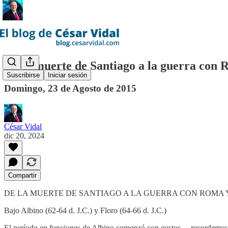
De la muerte de Santiago a la guerra con R
Suscribirse
Iniciar sesión
Domingo, 23 de Agosto de 2015
César Vidal
dic 20, 2024
Compartir
DE LA MUERTE DE SANTIAGO A LA GUERRA CON ROMA Y LA
​Bajo Albino (62-64 d. J.C.) y Floro (64-66 d. J.C.)
El período en funciones de Albino comenzó con gestos —recordemos l