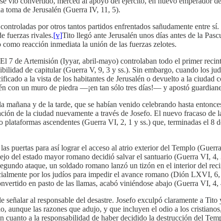
se vio convertido, merced al apoyo del ejército, en nuevo emperador de
la toma de Jerusalén (Guerra IV, 11, 5).
ntroladas por otros tantos partidos enfrentados sañudamente entre sí. E
 fuerzas rivales.
[v]
Tito llegó ante Jerusalén unos días antes de la Pas
 como reacción inmediata la unión de las fuerzas zelotes.
El 7 de Artemisión (Iyyar, abril-mayo) controlaban todo el primer reci
ibilidad de capitular (Guerra V, 9, 3 y ss.). Sin embargo, cuando los judí
ficado a la vista de los habitantes de Jerusalén o devuelto a la ciudad
alén con un muro de piedra —¡en tan sólo tres días!— y apostó guardiane
 la mañana y de la tarde, que se habían venido celebrando hasta entonce
ación de la ciudad nuevamente a través de Josefo. El nuevo fracaso de la
atro plataformas ascendentes (Guerra VI, 2, 1 y ss.) que, terminadas el 8
 las puertas para así lograr el acceso al atrio exterior del Templo (Guer
jo del estado mayor romano decidió salvar el santuario (Guerra VI, 4, 3)
 segundo ataque, un soldado romano lanzó un tizón en el interior del rec
icialmente por los judíos para impedir el avance romano (Dión LXVI, 6, 1
nvertido en pasto de las llamas, acabó viniéndose abajo (Guerra VI, 4, 
e señalar al responsable del desastre. Josefo exculpó claramente a Tito 
, aunque las razones que adujo, y que incluyen el odio a los cristianos
n cuanto a la responsabilidad de haber decidido la destrucción del Tem