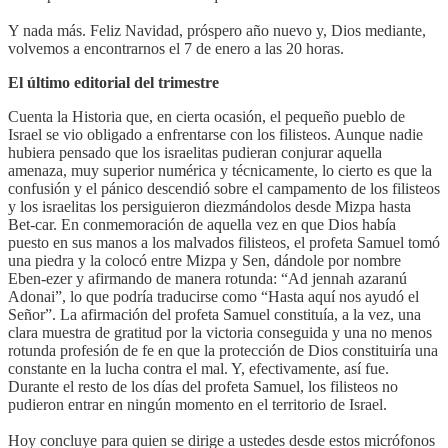
Y nada más. Feliz Navidad, próspero año nuevo y, Dios mediante,
volvemos a encontrarnos el 7 de enero a las 20 horas.
El último editorial del trimestre
Cuenta la Historia que, en cierta ocasión, el pequeño pueblo de
Israel se vio obligado a enfrentarse con los filisteos. Aunque nadie
hubiera pensado que los israelitas pudieran conjurar aquella
amenaza, muy superior numérica y técnicamente, lo cierto es que la
confusión y el pánico descendió sobre el campamento de los filisteos
y los israelitas los persiguieron diezmándolos desde Mizpa hasta
Bet-car. En conmemoración de aquella vez en que Dios había
puesto en sus manos a los malvados filisteos, el profeta Samuel tomó
una piedra y la colocó entre Mizpa y Sen, dándole por nombre
Eben-ezer y afirmando de manera rotunda: “Ad jennah azaranú
Adonai”, lo que podría traducirse como “Hasta aquí nos ayudó el
Señor”. La afirmación del profeta Samuel constituía, a la vez, una
clara muestra de gratitud por la victoria conseguida y una no menos
rotunda profesión de fe en que la protección de Dios constituiría una
constante en la lucha contra el mal. Y, efectivamente, así fue.
Durante el resto de los días del profeta Samuel, los filisteos no
pudieron entrar en ningún momento en el territorio de Israel.
Hoy concluye para quien se dirige a ustedes desde estos micrófonos