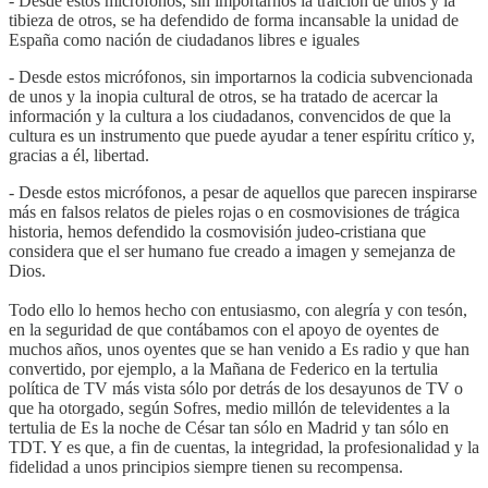
- Desde estos micrófonos, sin importarnos la traición de unos y la
tibieza de otros, se ha defendido de forma incansable la unidad de
España como nación de ciudadanos libres e iguales
- Desde estos micrófonos, sin importarnos la codicia subvencionada
de unos y la inopia cultural de otros, se ha tratado de acercar la
información y la cultura a los ciudadanos, convencidos de que la
cultura es un instrumento que puede ayudar a tener espíritu crítico y,
gracias a él, libertad.
- Desde estos micrófonos, a pesar de aquellos que parecen inspirarse
más en falsos relatos de pieles rojas o en cosmovisiones de trágica
historia, hemos defendido la cosmovisión judeo-cristiana que
considera que el ser humano fue creado a imagen y semejanza de
Dios.
Todo ello lo hemos hecho con entusiasmo, con alegría y con tesón,
en la seguridad de que contábamos con el apoyo de oyentes de
muchos años, unos oyentes que se han venido a Es radio y que han
convertido, por ejemplo, a la Mañana de Federico en la tertulia
política de TV más vista sólo por detrás de los desayunos de TV o
que ha otorgado, según Sofres, medio millón de televidentes a la
tertulia de Es la noche de César tan sólo en Madrid y tan sólo en
TDT. Y es que, a fin de cuentas, la integridad, la profesionalidad y la
fidelidad a unos principios siempre tienen su recompensa.