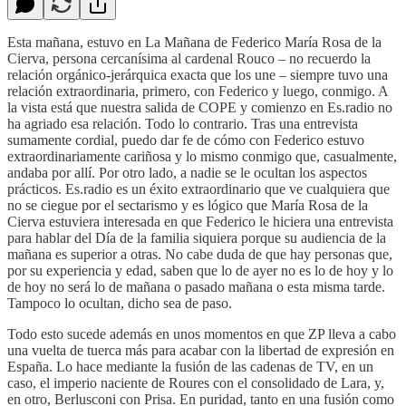
Esta mañana, estuvo en La Mañana de Federico María Rosa de la
Cierva, persona cercanísima al cardenal Rouco – no recuerdo la
relación orgánico-jerárquica exacta que los une – siempre tuvo una
relación extraordinaria, primero, con Federico y luego, conmigo. A
la vista está que nuestra salida de COPE y comienzo en Es.radio no
ha agriado esa relación. Todo lo contrario. Tras una entrevista
sumamente cordial, puedo dar fe de cómo con Federico estuvo
extraordinariamente cariñosa y lo mismo conmigo que, casualmente,
andaba por allí. Por otro lado, a nadie se le ocultan los aspectos
prácticos. Es.radio es un éxito extraordinario que ve cualquiera que
no se ciegue por el sectarismo y es lógico que María Rosa de la
Cierva estuviera interesada en que Federico le hiciera una entrevista
para hablar del Día de la familia siquiera porque su audiencia de la
mañana es superior a otras. No cabe duda de que hay personas que,
por su experiencia y edad, saben que lo de ayer no es lo de hoy y lo
de hoy no será lo de mañana o pasado mañana o esta misma tarde.
Tampoco lo ocultan, dicho sea de paso.
Todo esto sucede además en unos momentos en que ZP lleva a cabo
una vuelta de tuerca más para acabar con la libertad de expresión en
España. Lo hace mediante la fusión de las cadenas de TV, en un
caso, el imperio naciente de Roures con el consolidado de Lara, y,
en otro, Berlusconi con Prisa. En puridad, tanto en una fusión como