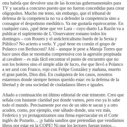
otra habría que devolver una de las licencias gubernamentales para
TV y sacarla a concurso puesto que no fueron concedidas para crear
oligopolios. Mucho me temo, sin embargo, que el tribunal de
defensa de la competencia no va a defender la competencia sino a
consagrar el despotismo mediático. Ya me gustaría equivocarme. En
cualquier caso, ¿qué tiene que ver Lara – cuyo diario La Razón va a
publicar el suplemento de L´Osservatore romano todos los
domingos – con Roures y el anticlericalismo burdo de la Sexta y
Público? No acierto a verlo. Y ¿qué tiene en común el grupo de
Polanco con Berlusconi? Ahí – aunque le pese a Maruja Torres que
hace unos días se mostraba comprensiva con la agresión propinada
al cavaliere – es más fácil encontrar el punto de encuentro que no
son los boleros sino el simple afán de lucro, ése que llevó a Polanco
a ser azul con Franco, rojo con Felipe González y mañana, muerto
el gran patrón, Dios dirá. En cualquiera de los casos, nosotros
estaremos donde siempre hemos querido estar: en la defensa de la
libertad y de una sociedad de ciudadanos libres e iguales.
Añado a continuación mi último editorial de este trimestre. Creo que
señala con bastante claridad por donde vamos, pero eso ya lo sabe
todo el mundo. Precisamente por eso de un sitio te sacan y a otro
acuden, como, por ejemplo, este sábado donde, una vez más,
Federico y yo protagonizamos una firma espectacular en el Corte
inglés de Pozuelo… ¡y había sandios que pretendían que vendíamos
libros por estar en la COPE! Ni que los lectores fueran tontos…