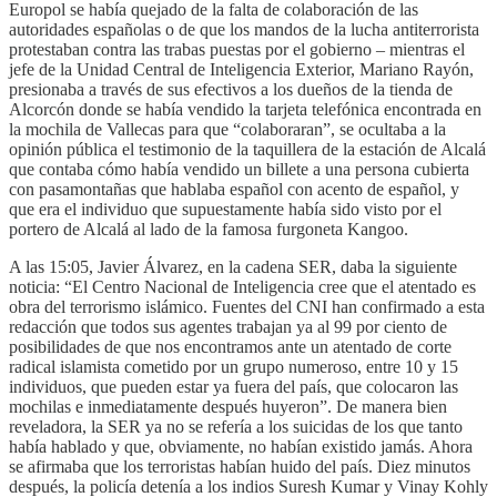
Europol se había quejado de la falta de colaboración de las
autoridades españolas o de que los mandos de la lucha antiterrorista
protestaban contra las trabas puestas por el gobierno – mientras el
jefe de la Unidad Central de Inteligencia Exterior, Mariano Rayón,
presionaba a través de sus efectivos a los dueños de la tienda de
Alcorcón donde se había vendido la tarjeta telefónica encontrada en
la mochila de Vallecas para que “colaboraran”, se ocultaba a la
opinión pública el testimonio de la taquillera de la estación de Alcalá
que contaba cómo había vendido un billete a una persona cubierta
con pasamontañas que hablaba español con acento de español, y
que era el individuo que supuestamente había sido visto por el
portero de Alcalá al lado de la famosa furgoneta Kangoo.
A las 15:05, Javier Álvarez, en la cadena SER, daba la siguiente
noticia: “El Centro Nacional de Inteligencia cree que el atentado es
obra del terrorismo islámico. Fuentes del CNI han confirmado a esta
redacción que todos sus agentes trabajan ya al 99 por ciento de
posibilidades de que nos encontramos ante un atentado de corte
radical islamista cometido por un grupo numeroso, entre 10 y 15
individuos, que pueden estar ya fuera del país, que colocaron las
mochilas e inmediatamente después huyeron”. De manera bien
reveladora, la SER ya no se refería a los suicidas de los que tanto
había hablado y que, obviamente, no habían existido jamás. Ahora
se afirmaba que los terroristas habían huido del país. Diez minutos
después, la policía detenía a los indios Suresh Kumar y Vinay Kohly