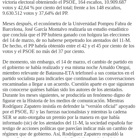
victoria electoral obteniendo el PSOE, 164 escaños, 10.909.687
votos y 42,64 % por ciento del total; frente a los 148 escaños,
9.630.512 votos y 37,64% del PP.
Meses después, el económetra de la Universidad Pompeu Fabra de
Barcelona, José García Montalvo realizaría un estudio estadístico
que concluía que el PP hubiera ganado con holgura las elecciones
del 14 de marzo, de no haberse perpetrado los atentados del 11-M.
De hecho, el PP habría obtenido entre el 42 y el 45 por ciento de los
votos y el PSOE no más del 37 por ciento.
De momento, sin embargo, el 14 de marzo, el cambio de partido en
el gobierno se había realizado y esa misma noche Arnaldo Otegui,
miembro relevante de Batasuna-ETA telefoneó a sus contactos en el
partido socialista para indicarles que continuaban las conversaciones
encaminadas a llegar a un acuerdo. Cuestión aparte es que siguieran
sin conocerse quiénes habían sido los autores de los atentados.
Durante los meses siguientes, se produciría un fenómeno digno de
figurar en la Historia de los medios de comunicación. Mientras
Rodríguez Zapatero insistía en defender la “versión oficial” apoyado
por el PSOE, IU y las fuerzas nacionalistas y mientras la cadena
SER se auto-otorgaba un premio por la manera en que había
informado (sic) de los atentados del 11-M, la sociedad española fue
testigo de acciones políticas que parecían indicar más un cambio de
régimen que de gobierno. Así, Rodríguez Zapatero respaldó la