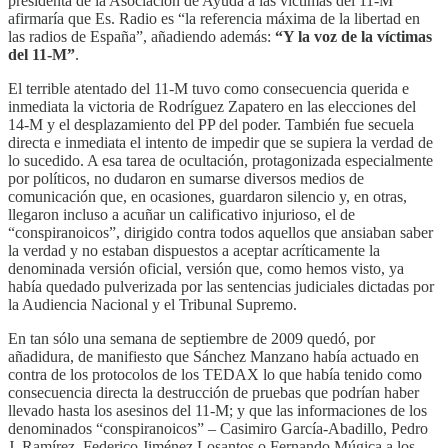
presidenta de la Asociación de Ayuda a las víctimas del 11-M
afirmaría que Es. Radio es “la referencia máxima de la libertad en
las radios de España”, añadiendo además:
“Y la voz de la víctimas
del 11-M”
.
El terrible atentado del 11-M tuvo como consecuencia querida e
inmediata la victoria de Rodríguez Zapatero en las elecciones del
14-M y el desplazamiento del PP del poder. También fue secuela
directa e inmediata el intento de impedir que se supiera la verdad de
lo sucedido. A esa tarea de ocultación, protagonizada especialmente
por políticos, no dudaron en sumarse diversos medios de
comunicación que, en ocasiones, guardaron silencio y, en otras,
llegaron incluso a acuñar un calificativo injurioso, el de
“conspiranoicos”, dirigido contra todos aquellos que ansiaban saber
la verdad y no estaban dispuestos a aceptar acríticamente la
denominada versión oficial, versión que, como hemos visto, ya
había quedado pulverizada por las sentencias judiciales dictadas por
la Audiencia Nacional y el Tribunal Supremo.
En tan sólo una semana de septiembre de 2009 quedó, por
añadidura, de manifiesto que Sánchez Manzano había actuado en
contra de los protocolos de los TEDAX lo que había tenido como
consecuencia directa la destrucción de pruebas que podrían haber
llevado hasta los asesinos del 11-M; y que las informaciones de los
denominados “conspiranoicos” – Casimiro García-Abadillo, Pedro
J. Ramírez, Federico Jiménez Losantos o Fernando Múgica a los