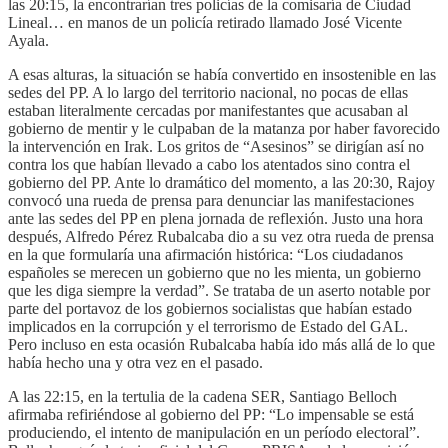
las 20:15, la encontrarían tres policías de la comisaría de Ciudad
Lineal… en manos de un policía retirado llamado José Vicente
Ayala.
A esas alturas, la situación se había convertido en insostenible en las
sedes del PP. A lo largo del territorio nacional, no pocas de ellas
estaban literalmente cercadas por manifestantes que acusaban al
gobierno de mentir y le culpaban de la matanza por haber favorecido
la intervención en Irak. Los gritos de “Asesinos” se dirigían así no
contra los que habían llevado a cabo los atentados sino contra el
gobierno del PP. Ante lo dramático del momento, a las 20:30, Rajoy
convocó una rueda de prensa para denunciar las manifestaciones
ante las sedes del PP en plena jornada de reflexión. Justo una hora
después, Alfredo Pérez Rubalcaba dio a su vez otra rueda de prensa
en la que formularía una afirmación histórica: “Los ciudadanos
españoles se merecen un gobierno que no les mienta, un gobierno
que les diga siempre la verdad”. Se trataba de un aserto notable por
parte del portavoz de los gobiernos socialistas que habían estado
implicados en la corrupción y el terrorismo de Estado del GAL.
Pero incluso en esta ocasión Rubalcaba había ido más allá de lo que
había hecho una y otra vez en el pasado.
A las 22:15, en la tertulia de la cadena SER, Santiago Belloch
afirmaba refiriéndose al gobierno del PP: “Lo impensable se está
produciendo, el intento de manipulación en un período electoral”.