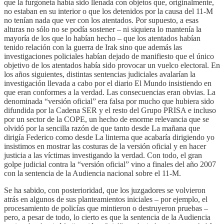
que la furgoneta había sido llenada con objetos que, originalmente,
no estaban en su interior o que los detenidos por la causa del 11-M
no tenían nada que ver con los atentados. Por supuesto, a esas
alturas no sólo no se podía sostener – ni siquiera lo mantenía la
mayoría de los que lo habían hecho – que los atentados habían
tenido relación con la guerra de Irak sino que además las
investigaciones policiales habían dejado de manifiesto que el único
objetivo de los atentados había sido provocar un vuelco electoral. En
los años siguientes, distintas sentencias judiciales avalarían la
investigación llevada a cabo por el diario El Mundo insistiendo en
que eran conformes a la verdad. Las consecuencias eran obvias. La
denominada “versión oficial” era falsa por mucho que hubiera sido
difundida por la Cadena SER y el resto del Grupo PRISA e incluso
por un sector de la COPE, un hecho de enorme relevancia que se
olvidó por la sencilla razón de que tanto desde La mañana que
dirigía Federico como desde La linterna que acabaría dirigiendo yo
insistimos en mostrar las costuras de la versión oficial y en hacer
justicia a las víctimas investigando la verdad. Con todo, el gran
golpe judicial contra la “versión oficial” vino a finales del año 2007
con la sentencia de la Audiencia nacional sobre el 11-M.
Se ha sabido, con posterioridad, que los juzgadores se volvieron
atrás en algunos de sus planteamientos iniciales – por ejemplo, el
procesamiento de policías que mintieron o destruyeron pruebas –
pero, a pesar de todo, lo cierto es que la sentencia de la Audiencia