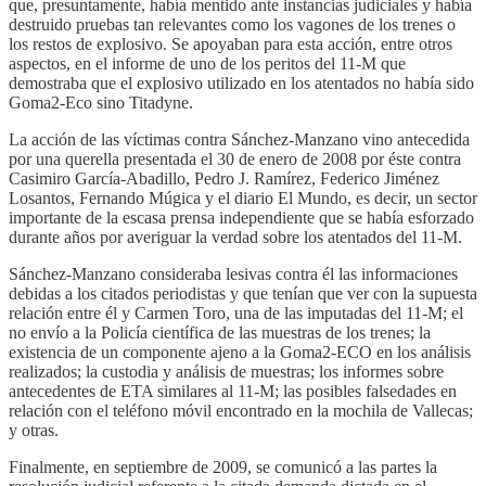
que, presuntamente, había mentido ante instancias judiciales y había
destruido pruebas tan relevantes como los vagones de los trenes o
los restos de explosivo. Se apoyaban para esta acción, entre otros
aspectos, en el informe de uno de los peritos del 11-M que
demostraba que el explosivo utilizado en los atentados no había sido
Goma2-Eco sino Titadyne.
La acción de las víctimas contra Sánchez-Manzano vino antecedida
por una querella presentada el 30 de enero de 2008 por éste contra
Casimiro García-Abadillo, Pedro J. Ramírez, Federico Jiménez
Losantos, Fernando Múgica y el diario El Mundo, es decir, un sector
importante de la escasa prensa independiente que se había esforzado
durante años por averiguar la verdad sobre los atentados del 11-M.
Sánchez-Manzano consideraba lesivas contra él las informaciones
debidas a los citados periodistas y que tenían que ver con la supuesta
relación entre él y Carmen Toro, una de las imputadas del 11-M; el
no envío a la Policía científica de las muestras de los trenes; la
existencia de un componente ajeno a la Goma2-ECO en los análisis
realizados; la custodia y análisis de muestras; los informes sobre
antecedentes de ETA similares al 11-M; las posibles falsedades en
relación con el teléfono móvil encontrado en la mochila de Vallecas;
y otras.
Finalmente, en septiembre de 2009, se comunicó a las partes la