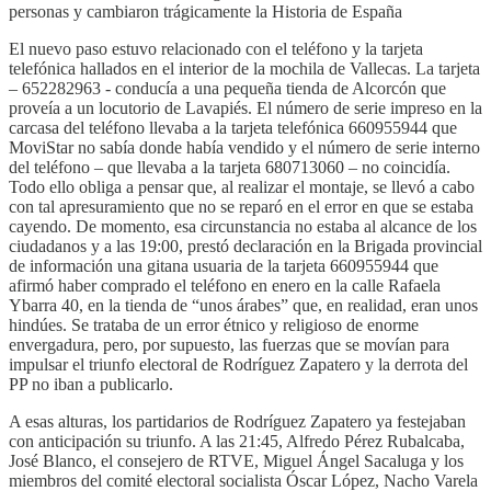
personas y cambiaron trágicamente la Historia de España
​El nuevo paso estuvo relacionado con el teléfono y la tarjeta
telefónica hallados en el interior de la mochila de Vallecas. La tarjeta
– 652282963 - conducía a una pequeña tienda de Alcorcón que
proveía a un locutorio de Lavapiés. El número de serie impreso en la
carcasa del teléfono llevaba a la tarjeta telefónica 660955944 que
MoviStar no sabía donde había vendido y el número de serie interno
del teléfono – que llevaba a la tarjeta 680713060 – no coincidía.
Todo ello obliga a pensar que, al realizar el montaje, se llevó a cabo
con tal apresuramiento que no se reparó en el error en que se estaba
cayendo. De momento, esa circunstancia no estaba al alcance de los
ciudadanos y a las 19:00, prestó declaración en la Brigada provincial
de información una gitana usuaria de la tarjeta 660955944 que
afirmó haber comprado el teléfono en enero en la calle Rafaela
Ybarra 40, en la tienda de “unos árabes” que, en realidad, eran unos
hindúes. Se trataba de un error étnico y religioso de enorme
envergadura, pero, por supuesto, las fuerzas que se movían para
impulsar el triunfo electoral de Rodríguez Zapatero y la derrota del
PP no iban a publicarlo.
A esas alturas, los partidarios de Rodríguez Zapatero ya festejaban
con anticipación su triunfo. A las 21:45, Alfredo Pérez Rubalcaba,
José Blanco, el consejero de RTVE, Miguel Ángel Sacaluga y los
miembros del comité electoral socialista Óscar López, Nacho Varela