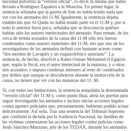
nacional pulverizó la “versión oficial”, es decir, la misma que había
llevado a Rodríguez Zapatero a la Moncloa. En primer lugar, la
sentencia señalaba que la guerra de Irak no había tenido nada que
ver con los atentados del 11-M. Igualmente, la sentencia dejaba
establecido que Al Qaida no había tenido parte en el 11-M y, por si
todo lo anterior fuera poco, señalaba que se desconocía quiénes
habían sido los autores intelectuales del atentado. Para remate, de los
cerca de treinta acusados de la causa del 11-M sólo tres fueron
condenados como autores materiales del 11-M, tres que uno de los
investigadores de los atentados definió con bastante acierto como
“dos moritos de Lavapiés y un esquizofrénico asturiano”. La
sentencia, de hecho, absolvió a Rabei Osman Mohamed el Egipcio
que, según la fiscal, era el autor intelectual de la matanza, y a otros
seis acusados; e impuso condenas menores al resto de condenados
por delitos que aunque se descubrieron durante la instrucción de la
causa, no tienen que ver con las matanzas del 11- M.
Sí, con todas sus limitaciones, la sentencia aniquilaba la denominada
“versión oficial” del 11-M y, como punto final, abría las puertas para
seguir investigando los atentados e incluso iniciar acciones legales
contra agentes policiales que, presuntamente, hubieran podido actuar
delictivamente. Así sería. Tras una sentencia del Tribunal Supremo
que confirmó la dictada por la Audiencia Nacional, las familias de
las víctimas comenzaron las acciones legales contra policías como
Jesús Sánchez-Manzano, jefe de los TEDAX, durante los atentados