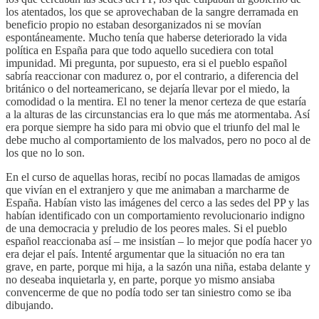
los atentados, los que se aprovechaban de la sangre derramada en
beneficio propio no estaban desorganizados ni se movían
espontáneamente. Mucho tenía que haberse deteriorado la vida
política en España para que todo aquello sucediera con total
impunidad. Mi pregunta, por supuesto, era si el pueblo español
sabría reaccionar con madurez o, por el contrario, a diferencia del
británico o del norteamericano, se dejaría llevar por el miedo, la
comodidad o la mentira. El no tener la menor certeza de que estaría
a la alturas de las circunstancias era lo que más me atormentaba. Así
era porque siempre ha sido para mi obvio que el triunfo del mal le
debe mucho al comportamiento de los malvados, pero no poco al de
los que no lo son.
En el curso de aquellas horas, recibí no pocas llamadas de amigos
que vivían en el extranjero y que me animaban a marcharme de
España. Habían visto las imágenes del cerco a las sedes del PP y las
habían identificado con un comportamiento revolucionario indigno
de una democracia y preludio de los peores males. Si el pueblo
español reaccionaba así – me insistían – lo mejor que podía hacer yo
era dejar el país. Intenté argumentar que la situación no era tan
grave, en parte, porque mi hija, a la sazón una niña, estaba delante y
no deseaba inquietarla y, en parte, porque yo mismo ansiaba
convencerme de que no podía todo ser tan siniestro como se iba
dibujando.