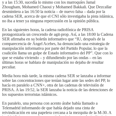
y a las 15:30, sucedía lo mismo con los marroquíes Jamal
Zhougham, Mohamed Chaoui y Mohamed Bakkali. Que Dezcallar
desmintiera a las 16:50 la noticia – de nuevo falsa – dada por la
cadena SER, acerca de que el CNI sólo investigaba la pista islámica,
no iba a tener ya ninguna repercusión en la opinión pública.
En las siguientes horas, la cadena radiofónica de PRISA
protagonizaría un crescendo de agit-prop. Así, a las 18:00 la Cadena
SER afirmaba en su boletín informativo que “IU, después de la
comparecencia de Ángel Acebes, ha denunciado una estrategia de
manipulación informativa por parte del Partido Popular, lo que la
coalición llama un golpe de Estado informativo del PP”. Que con lo
que se estaba viviendo – y difundiendo por las ondas – en las
últimas horas se hablara de manipulación no dejaba de resultar
peculiar.
Media hora más tarde, la misma cadena SER se lanzaba a informar
sobre las concentraciones que tenían lugar ante las sedes del PP, lo
hacía en paralelo a CNN+, otra de las cadenas de televisión de
PRISA. A las 19:52, la SER lanzaba la noticia de las detenciones de
los supuestos terroristas islámicos.
En paralelo, una persona con acento árabe había llamado a
Telemadrid informando de que había dejado una cinta de
reivindicación en una papelera cercana a la mezquita de la M-30. A