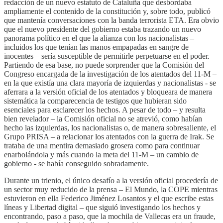
redacción de un nuevo estatuto de Cataluña que desbordaba
ampliamente el contenido de la constitución y, sobre todo, publicó
que mantenía conversaciones con la banda terrorista ETA. Era obvio
que el nuevo presidente del gobierno estaba trazando un nuevo
panorama político en el que la alianza con los nacionalistas –
incluidos los que tenían las manos empapadas en sangre de
inocentes – sería susceptible de permitirle perpetuarse en el poder.
Partiendo de esa base, no puede sorprender que la Comisión del
Congreso encargada de la investigación de los atentados del 11-M –
en la que existía una clara mayoría de izquierdas y nacionalistas - se
aferrara a la versión oficial de los atentados y bloqueara de manera
sistemática la comparecencia de testigos que hubieran sido
esenciales para esclarecer los hechos. A pesar de todo – y resulta
bien revelador – la Comisión oficial no se atrevió, como habían
hecho las izquierdas, los nacionalistas o, de manera sobresaliente, el
Grupo PRISA – a relacionar los atentados con la guerra de Irak. Se
trataba de una mentira demasiado grosera como para continuar
enarbolándola y más cuando la meta del 11-M – un cambio de
gobierno - se había conseguido sobradamente.
Durante un trienio, el único desafío a la versión oficial procedería de
un sector muy reducido de la prensa – El Mundo, la COPE mientras
estuvieron en ella Federico Jiménez Losantos y el que escribe estas
líneas y Libertad digital – que siguió investigando los hechos y
encontrando, paso a paso, que la mochila de Vallecas era un fraude,