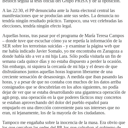
Belloch seguía la tesis oficial del Grupo PRISA y de la oposición.
A las 22:30, el PP denunciaba ante la Junta electoral central las
manifestaciones que se producían ante sus sedes. La denuncia no
tendría ningún resultado práctico. Tampoco, una vez celebradas las
elecciones, tendría ningún efecto legal.
Aquellas horas, tras pasar por el programa de María Teresa Campos
– donde tuve que escuchar cómo ya se repetía la información de la
SER sobre los terroristas suicidas - y examinar la página web que
me había indicado Javier Somalo, yo me encontraba en Zaragoza a
donde había ido a ver a mi hija Lara. Sólo podía visitarla un fin de
semana cada quince días y no estaba dispuesto a perder la ocasión.
Sin embargo, ni siquiera la cercanía de mi hija y el deseo de que
disfrutáramos juntos aquellas horas lograron liberarme de una
creciente sensación de desasosiego. A medida que iban pasando las
horas, y a pesar de que no contaba con muchos de los datos arriba
consignados que se descubrirían en los años siguientes, no podía
dejar de ver que se estaba desarrollando una gigantesca operación de
agit-prop, una operación en la que poderes fácticos muy concretos
se estaban aprovechando del dolor del pueblo español para
empujarlo en una dirección conveniente para sus intereses que no
eran, ni lejanamente, los de la mayoría de los ciudadanos.
Tampoco me engañaba sobre la inocencia de la masa. Era obvio que
los que cercaban las sedes del PP, los que culpaban al gobierno de