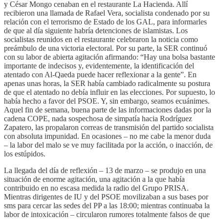
y César Mongo cenaban en el restaurante La Hacienda. Allí
recibieron una llamada de Rafael Vera, socialista condenado por su
relación con el terrorismo de Estado de los GAL, para informarles
de que al día siguiente habría detenciones de islamistas. Los
socialistas reunidos en el restaurante celebraron la noticia como
preámbulo de una victoria electoral. Por su parte, la SER continuó
con su labor de abierta agitación afirmando: “Hay una bolsa bastante
importante de indecisos y, evidentemente, la identificación del
atentado con Al-Qaeda puede hacer reflexionar a la gente”. En
apenas unas horas, la SER había cambiado radicalmente su postura
de que el atentado no debía influir en las elecciones. Por supuesto, lo
había hecho a favor del PSOE. Y, sin embargo, seamos ecuánimes.
Aquel fin de semana, buena parte de las informaciones dadas por la
cadena COPE, nada sospechosa de simpatía hacia Rodríguez
Zapatero, las propalaron correas de transmisión del partido socialista
con absoluta impunidad. En ocasiones – no me cabe la menor duda
– la labor del malo se ve muy facilitada por la acción, o inacción, de
los estúpidos.
La llegada del día de reflexión – 13 de marzo – se produjo en una
situación de enorme agitación, una agitación a la que había
contribuido en no escasa medida la radio del Grupo PRISA.
Mientras dirigentes de IU y del PSOE movilizaban a sus bases por
sms para cercar las sedes del PP a las 18:00; mientras continuaba la
labor de intoxicación – circularon rumores totalmente falsos de que