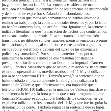
resolución judicial referente a la citada demanda dictada en el
juzgado de 1 instancia n.56. La sentencia establecía de manera
detallada y ecuánime la delimitación de los derechos de información
y de libertad de expresión señalando con abundante base
jurisprudencial que todos los demandados se habían limitado a
realizar su trabajo bajo la cobertura de tales derechos y, por lo tanto,
no habían cometido ninguna acción ilícita. Igualmente, la sentencia
indicaba literalmente que “la narración de hechos que contienen los
textos analizados… no resulta falsa en cuanto a la información
transmitida, no difunde simples rumores, meras invenciones o puras
insinuaciones, sino que, al contrario, se corresponden a grandes
rasgos con el desarrollo y devenir del curso de las diligencias
policiales y sumariales”. Por si todo lo anterior fuera poco,
igualmente la sentencia indicaba que “resultan constatados
presupuestos fácticos como la relación entre la imputada Carmen
Toro y Sánchez Manzano y que se ocultó la relación existente entre
el modus operandi de los móviles usados en el 11-M y el utilizado
por la banda terrorista ETA”. También recogía la sentencia que se
había ocultado al juez competente la radiografía realizada a la
mochila de Vallecas; que, efectivamente, era imposible que el
teléfono TRIUM 110 hallado en la mochila de Vallecas guardase en
su memoria la fecha y la hora para la que estaba programado; que
Sánchez Manzano se contradijo al hablar de los componentes del
explosivo utilizado en los atentados del 11-M; y que fue irregular la
designación de perito. También señalaba la sentencia que se había