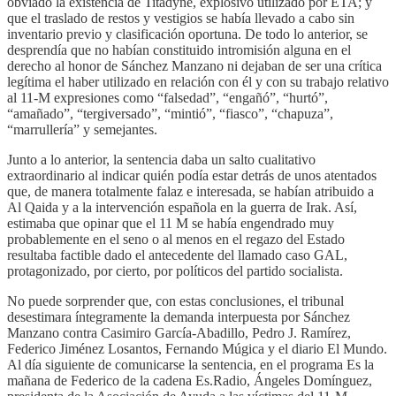
obviado la existencia de Titadyne, explosivo utilizado por ETA; y
que el traslado de restos y vestigios se había llevado a cabo sin
inventario previo y clasificación oportuna. De todo lo anterior, se
desprendía que no habían constituido intromisión alguna en el
derecho al honor de Sánchez Manzano ni dejaban de ser una crítica
legítima el haber utilizado en relación con él y con su trabajo relativo
al 11-M expresiones como “falsedad”, “engañó”, “hurtó”,
“amañado”, “tergiversado”, “mintió”, “fiasco”, “chapuza”,
“marrullería” y semejantes.
Junto a lo anterior, la sentencia daba un salto cualitativo
extraordinario al indicar quién podía estar detrás de unos atentados
que, de manera totalmente falaz e interesada, se habían atribuido a
Al Qaida y a la intervención española en la guerra de Irak. Así,
estimaba que opinar que el 11 M se había engendrado muy
probablemente en el seno o al menos en el regazo del Estado
resultaba factible dado el antecedente del llamado caso GAL,
protagonizado, por cierto, por políticos del partido socialista.
No puede sorprender que, con estas conclusiones, el tribunal
desestimara íntegramente la demanda interpuesta por Sánchez
Manzano contra Casimiro García-Abadillo, Pedro J. Ramírez,
Federico Jiménez Losantos, Fernando Múgica y el diario El Mundo.
Al día siguiente de comunicarse la sentencia, en el programa Es la
mañana de Federico de la cadena Es.Radio, Ángeles Domínguez,