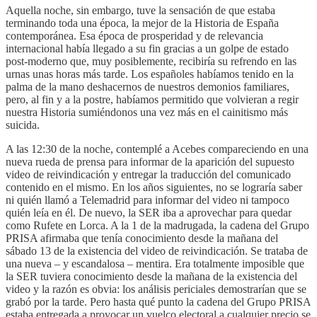
Aquella noche, sin embargo, tuve la sensación de que estaba
terminando toda una época, la mejor de la Historia de España
contemporánea. Esa época de prosperidad y de relevancia
internacional había llegado a su fin gracias a un golpe de estado
post-moderno que, muy posiblemente, recibiría su refrendo en las
urnas unas horas más tarde. Los españoles habíamos tenido en la
palma de la mano deshacernos de nuestros demonios familiares,
pero, al fin y a la postre, habíamos permitido que volvieran a regir
nuestra Historia sumiéndonos una vez más en el cainitismo más
suicida.
A las 12:30 de la noche, contemplé a Acebes compareciendo en una
nueva rueda de prensa para informar de la aparición del supuesto
video de reivindicación y entregar la traducción del comunicado
contenido en el mismo. En los años siguientes, no se lograría saber
ni quién llamó a Telemadrid para informar del video ni tampoco
quién leía en él. De nuevo, la SER iba a aprovechar para quedar
como Rufete en Lorca. A la 1 de la madrugada, la cadena del Grupo
PRISA afirmaba que tenía conocimiento desde la mañana del
sábado 13 de la existencia del video de reivindicación. Se trataba de
una nueva – y escandalosa – mentira. Era totalmente imposible que
la SER tuviera conocimiento desde la mañana de la existencia del
video y la razón es obvia: los análisis periciales demostrarían que se
grabó por la tarde. Pero hasta qué punto la cadena del Grupo PRISA
estaba entregada a provocar un vuelco electoral a cualquier precio se