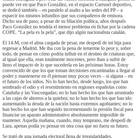
puede ver en que Paco González, en el espacio Carrusel deportivo,
se dedicó también – en paralelo al asalto a las sedes del PP – a
esparcir los mismos infundios que sus compañeros de emisora.
Dicho sea de paso, a pesar de su filiación política, años después
Paco González no tendría el menor problema en fichar por la cadena
COPE. “La pela es la pela”, que dijo algún nacionalista catalán.
El 14-M, con el alma cargada de pesar, me despedí de mi hija para
regresar a Madrid. Me iba con la pena de temerme lo peor y, sobre
todo, de pensar en cómo podría influir en el destino de criaturas que,
al igual que ella, eran totalmente inocentes, pero iban a sufrir de
lleno el impacto de lo que sucedería en las próximas horas. Estoy
convencido de que los que toman decisiones encaminadas a llegar al
poder y mantenerse en él piensan muy pocas veces – si alguna – en
el futuro de los niños. No lo han hecho, desde luego, los que han
sembrado el odio y el resentimiento en regiones españolas como
Cataluña y las Vascongadas; no lo han hecho los que han arrastrado
a las cajas de ahorros a la quiebra; no lo han hecho los que han ido
aumentando la deuda de la nación hasta extremos agobiantes; no lo
han hecho los que han seguido incrementando la presión fiscal para
financiar un aparato administrativo absolutamente imposible de
mantener. Aquella mañana, cuando, muy temprano, me despedí de
Lara, apenas podía yo pensar en otra cosa que no fuera su futuro.
Se trató de una jornada electoral llena de irregularidades.