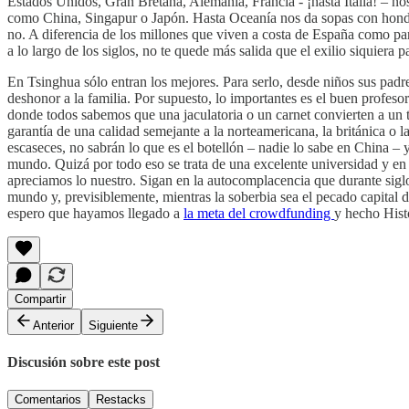
Estados Unidos, Gran Bretaña, Alemania, Francia - ¡hasta Italia! – 
como China, Singapur o Japón. Hasta Oceanía nos da sopas con hondas. 
no. A diferencia de los millones que viven a costa de España como par
a lo largo de los siglos, no te quede más salida que el exilio siquiera 
En Tsinghua sólo entran los mejores. Para serlo, desde niños sus padre
deshonor a la familia. Por supuesto, lo importantes es el buen profes
donde todos sabemos que una jaculatoria o un carnet convierten a un t
garantía de una calidad semejante a la norteamericana, la británica o 
escaseces, no sabrán lo que es el botellón – nadie lo sabe en China – 
mundo. Quizá por todo eso se trata de una excelente universidad y en
apreciamos lo nuestro. Sigan en la autocomplacencia que durante siglos
mundo y, previsiblemente, mientras la soberbia sea el pecado capital d
espero que hayamos llegado a
la meta del crowdfunding
y hecho Histo
Compartir
Anterior
Siguiente
Discusión sobre este post
Comentarios
Restacks