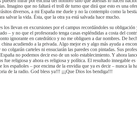
nos pueden mirar por encima del hombro sino que además lo hacen naci
Imagino que no faltará el troll de turno que dirá que esto es una ofen
ásitos diversos, a mi España me duele y no la contemplo como la bestia
para salvar la vida. Ésta, que la otra ya está salvada hace mucho.
s los llevan en excursiones por el campus recordándoles su obligación y 
orado – y no que el profesorado tenga casas espléndidas a costa del con
onto ignorante en catedrático y no me obliguen a dar nombres. De hecho,
la china acudiendo a la privada. Algo mejor es y algo más ayuda a encon
y no colgarán carteles ni ensuciarán las paredes con pintadas. Sus prof
 España no podemos decir eso de un solo establecimiento. Y ahora lance
 fue religiosa y ahora es religiosa y política. El resultado innegable e
e los españoles – por encima de la envidia que ya es decir – nunca la h
ria de la radio. God bless ya!!! ¡¡¡Que Dios los bendiga!!!