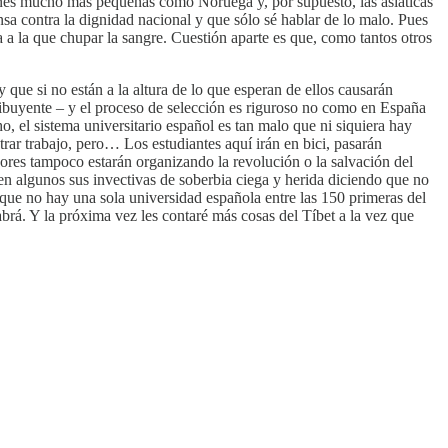
ones mucho más pequeñas como Noruega y, por supuesto, las asiáticas
sa contra la dignidad nacional y que sólo sé hablar de lo malo. Pues
 a la que chupar la sangre. Cuestión aparte es que, como tantos otros
que si no están a la altura de lo que esperan de ellos causarán
tribuyente – y el proceso de selección es riguroso no como en España
 el sistema universitario español es tan malo que ni siquiera hay
trar trabajo, pero… Los estudiantes aquí irán en bici, pasarán
esores tampoco estarán organizando la revolución o la salvación del
n algunos sus invectivas de soberbia ciega y herida diciendo que no
s que no hay una sola universidad española entre las 150 primeras del
abrá. Y la próxima vez les contaré más cosas del Tíbet a la vez que