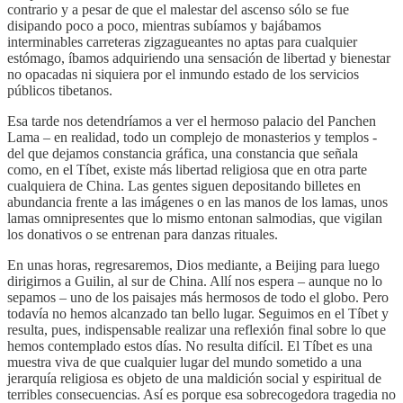
contrario y a pesar de que el malestar del ascenso sólo se fue
disipando poco a poco, mientras subíamos y bajábamos
interminables carreteras zigzagueantes no aptas para cualquier
estómago, íbamos adquiriendo una sensación de libertad y bienestar
no opacadas ni siquiera por el inmundo estado de los servicios
públicos tibetanos.
Esa tarde nos detendríamos a ver el hermoso palacio del Panchen
Lama – en realidad, todo un complejo de monasterios y templos -
del que dejamos constancia gráfica, una constancia que señala
como, en el Tíbet, existe más libertad religiosa que en otra parte
cualquiera de China. Las gentes siguen depositando billetes en
abundancia frente a las imágenes o en las manos de los lamas, unos
lamas omnipresentes que lo mismo entonan salmodias, que vigilan
los donativos o se entrenan para danzas rituales.
En unas horas, regresaremos, Dios mediante, a Beijing para luego
dirigirnos a Guilin, al sur de China. Allí nos espera – aunque no lo
sepamos – uno de los paisajes más hermosos de todo el globo. Pero
todavía no hemos alcanzado tan bello lugar. Seguimos en el Tíbet y
resulta, pues, indispensable realizar una reflexión final sobre lo que
hemos contemplado estos días. No resulta difícil. El Tíbet es una
muestra viva de que cualquier lugar del mundo sometido a una
jerarquía religiosa es objeto de una maldición social y espiritual de
terribles consecuencias. Así es porque esa sobrecogedora tragedia no