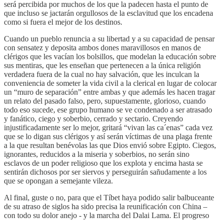
será percibida por muchos de los que la padecen hasta el punto de
que incluso se jactarán orgullosos de la esclavitud que los encadena
como si fuera el mejor de los destinos.
Cuando un pueblo renuncia a su libertad y a su capacidad de pensar
con sensatez y deposita ambos dones maravillosos en manos de
clérigos que les vacían los bolsillos, que modelan la educación sobre
sus mentiras, que les enseñan que pertenecen a la única religión
verdadera fuera de la cual no hay salvación, que les inculcan la
conveniencia de someter la vida civil a la clerical en lugar de colocar
un “muro de separación” entre ambas y que además les hacen tragar
un relato del pasado falso, pero, supuestamente, glorioso, cuando
todo eso sucede, ese grupo humano se ve condenado a ser atrasado
y fanático, ciego y soberbio, cerrado y sectario. Creyendo
injustificadamente ser lo mejor, gritará “vivan las ca´enas” cada vez
que se lo digan sus clérigos y así serán víctimas de una plaga frente
a la que resultan benévolas las que Dios envió sobre Egipto. Ciegos,
ignorantes, reducidos a la miseria y soberbios, no serán sino
esclavos de un poder religioso que los explota y encima hasta se
sentirán dichosos por ser siervos y perseguirán sañudamente a los
que se opongan a semejante vileza.
Al final, guste o no, para que el Tíbet haya podido salir balbuceante
de su atraso de siglos ha sido precisa la reunificación con China –
con todo su dolor anejo - y la marcha del Dalai Lama. El progreso