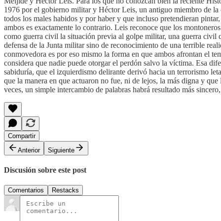
Meijide y Héctor Leis. Para los que no conozcan bien la reciente Hi
1976 por el gobierno militar y Héctor Leis, un antiguo miembro de la 
todos los males habidos y por haber y que incluso pretendieran pintar,
ambos es exactamente lo contrario. Leis reconoce que los montoneros 
como guerra civil la situación previa al golpe militar, una guerra civi
defensa de la Junta militar sino de reconocimiento de una terrible real
conmovedora es por eso mismo la forma en que ambos afrontan el tema 
considera que nadie puede otorgar el perdón salvo la víctima. Esa dife
sabiduría, que el izquierdismo delirante derivó hacia un terrorismo let
que la manera en que actuaron no fue, ni de lejos, la más digna y que
veces, un simple intercambio de palabras habrá resultado más sincero
Compartir
Anterior
Siguiente
Discusión sobre este post
Comentarios
Restacks