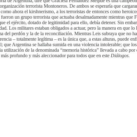
storia de Argentina, diré que Graciela Fernández Meijide es una campe
organización terrorista Montoneros. De ambos se esperaría que cargaran
 como ahora el kirshnerismo, a los terroristas de entonces como heroicos
fueron un grupo terrorista que actuaba desalmadamente mientras que Fer
l que el ejército, dotado de legitimidad para ello, debía detener. Sin em
idad. Los militares estaban obligados a actuar, pero la manera en que lo
del perdón y la de la reconciliación. Mientras Leis subraya que no ha
rencia – totalmente legítima – es la única que, a estas alturas, puede e
al; que Argentina se hallaba sumida en una violencia intolerable; que lo
 la utilización de la denominada “memoria histórica” llevada a cabo por
, más profundo y más aleccionador para todos que en este
Diálogos
.