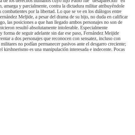
ona de los derechos humanos cuyo hijo Pablo fue “desaparecido” en
, amarga y parcialmente, contra la dictadura militar atribuyéndole
 combatientes por la libertad. Lo que se ve en los diálogos entre
nández Meljide, a pesar del drama de su hijo, no duda en calificar
bargo, las posiciones a que han llegado ambos personajes no son de
 hicieron resultó absolutamente intolerable. Especialmente
y forma de seguir adelante sin dar ese paso, Fernández Meijide
nfrentar a dos personajes que reconocen con sensatez, incluso con
s militares no podían permanecer pasivos ante el desgarro creciente;
 el kirshnerismo es una manipulación interesada e indecente. Pocas