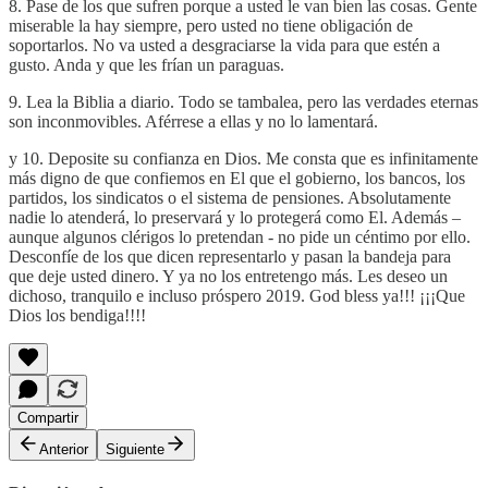
8. Pase de los que sufren porque a usted le van bien las cosas. Gente
miserable la hay siempre, pero usted no tiene obligación de
soportarlos. No va usted a desgraciarse la vida para que estén a
gusto. Anda y que les frían un paraguas.
9. Lea la Biblia a diario. Todo se tambalea, pero las verdades eternas
son inconmovibles. Aférrese a ellas y no lo lamentará.
y 10. Deposite su confianza en Dios. Me consta que es infinitamente
más digno de que confiemos en El que el gobierno, los bancos, los
partidos, los sindicatos o el sistema de pensiones. Absolutamente
nadie lo atenderá, lo preservará y lo protegerá como El. Además –
aunque algunos clérigos lo pretendan - no pide un céntimo por ello.
Desconfíe de los que dicen representarlo y pasan la bandeja para
que deje usted dinero. Y ya no los entretengo más. Les deseo un
dichoso, tranquilo e incluso próspero 2019. God bless ya!!! ¡¡¡Que
Dios los bendiga!!!!
Compartir
Anterior
Siguiente