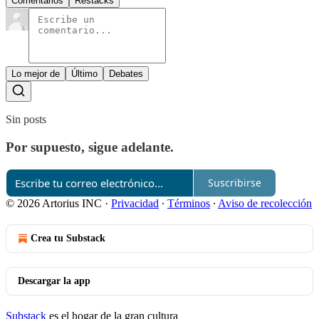
Comentarios
Restacks
Lo mejor de
Último
Debates
Sin posts
Por supuesto, sigue adelante.
Suscribirse
© 2026 Artorius INC
·
Privacidad
∙
Términos
∙
Aviso de recolección
Crea tu Substack
Descargar la app
Substack
es el hogar de la gran cultura