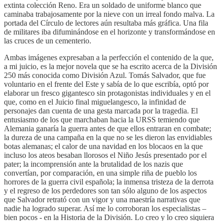
extinta colección Reno. Era un soldado de uniforme blanco que
caminaba trabajosamente por la nieve con un irreal fondo malva. La
portada del Círculo de lectores aún resultaba más gráfica. Una fila
de militares iba difuminándose en el horizonte y transformándose en
las cruces de un cementerio.
Ambas imágenes expresaban a la perfección el contenido de la que,
a mi juicio, es la mejor novela que se ha escrito acerca de la División
250 más conocida como División Azul. Tomás Salvador, que fue
voluntario en el frente del Este y sabía de lo que escribía, optó por
elaborar un fresco gigantesco sin protagonistas individuales y en el
que, como en el Juicio final miguelangesco, la infinidad de
personajes dan cuenta de una gesta marcada por la tragedia. El
entusiasmo de los que marchaban hacia la URSS temiendo que
Alemania ganaría la guerra antes de que ellos entraran en combate;
la dureza de una campaña en la que no se les dieron las envidiables
botas alemanas; el calor de una navidad en los blocaos en la que
incluso los ateos besaban llorosos el Niño Jesús presentado por el
pater; la incomprensión ante la brutalidad de los nazis que
convertían, por comparación, en una simple riña de pueblo los
horrores de la guerra civil española; la inmensa tristeza de la derrota
y el regreso de los perdedores son tan sólo alguno de los aspectos
que Salvador retrató con un vigor y una maestría narrativas que
nadie ha logrado superar. Así me lo corroboran los especialistas –
bien pocos - en la Historia de la División. Lo creo y lo creo siquiera