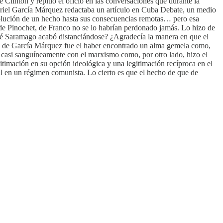
Clinton y repitió el oficio en las conversaciones que durante la
abriel García Márquez redactaba un artículo en Cuba Debate, un medio
a evolución de un hecho hasta sus consecuencias remotas… pero esa
, de Pinochet, de Franco no se lo habrían perdonado jamás. Lo hizo de
osé Saramago acabó distanciándose? ¿Agradecía la manera en que el
o de García Márquez fue el haber encontrado un alma gemela como,
a casi sanguíneamente con el marxismo como, por otro lado, hizo el
itimación en su opción ideológica y una legitimación recíproca en el
al en un régimen comunista. Lo cierto es que el hecho de que de