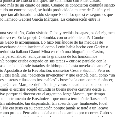
cia política de García Márquez fue su amistad con Fidel Castro.
ngado más de un cuarto de siglo. Cuando se conocieron continúa siendo
nido un enorme papel, se había producido la muerte de Gaitán y el
 que tan aficionado ha sido siempre Fidel. Lo que sí es seguro es que
ano llamado Gabriel García Márquez. La colaboración entre la
 una vez al año, Gabo visitaba Cuba y recibía los agasajos del régimen
tantas veces. En la propia Colombia, con ocasión de la IV Cumbre
n que Gabo lo acompañara. Lo hizo burlándose de las medidas de
 aprovecharse de un intelectual como Lenin había hecho con Gorky o
eriodista italiano Gianni Miná escribió una biografía de Castro,
 a la personalidad, aunque sin la grandeza de los homónimos
mía porque estaba ocupado en sus tareas – curioso paralelo con la
adas que iban “desde tratados de hidroponía hasta novelas de amor” y
ncio Apostólico de la Revolución, monseñor Cesare Sacchi”. Pero no
 Fidel tenía una “paciencia invencible” y que escribía bien, como “un
usteras e ilusiones insaciables” - buscaba la cura contra el cáncer,
ta que García Márquez definió a la pavorosa dictadura cubana como
s el escritor aceptó difundir la buena nueva castrista desde el
vo porque el director era el argentino Jorge Masetti, que tiempo
 en un instrumento de Brezhniev – que nunca terminó de fiarse de él –
 intolerable, tan disparatada, tan absurda que, finalmente, Fidel
. No era justo en su apreciación porque jamás se trató a un lacayo
a como propio. Pero aún quedaba mucho camino por recorrer. Gabo se