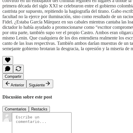
convirtió en un embajador del criminal régimen en lugares a donde la 
primera década del siglo XXI se celebraron entre el gobierno colombi
castrista por supuesto, repitiendo la hagiografía del tirano. Gabo esc
facultad no la ejerce por iluminación, sino como resultado de un raci
Fidel. ¿Estaba García Márquez en sus cabales mientras cantaba las l
dictador lo había ayudado a promocionarse como “escritor compromet
por otra parte, también supo ver el propio Castro. Ambos eran oligar
mismo Lenin. Que cualquiera de los dos entendiera realmente los escri
canto de las loas respectivas. También ambos darían muestras de un ta
semejante gobierno brotaran la desgracia, la opresión y la miseria de 
Compartir
Anterior
Siguiente
Discusión sobre este post
Comentarios
Restacks