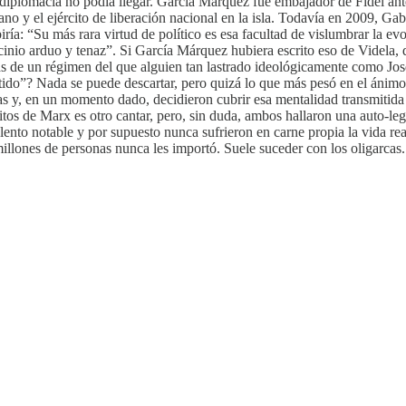
diplomacia no podía llegar. García Márquez fue embajador de Fidel ante 
ano y el ejército de liberación nacional en la isla. Todavía en 2009, G
ribiría: “Su más rara virtud de político es esa facultad de vislumbrar l
ocinio arduo y tenaz”. Si García Márquez hubiera escrito eso de Videla
oas de un régimen del que alguien tan lastrado ideológicamente como J
ido”? Nada se puede descartar, pero quizá lo que más pesó en el ánim
cas y, en un momento dado, decidieron cubrir esa mentalidad transmitid
tos de Marx es otro cantar, pero, sin duda, ambos hallaron una auto-leg
lento notable y por supuesto nunca sufrieron en carne propia la vida re
millones de personas nunca les importó. Suele suceder con los oligarcas.