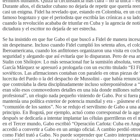
términos humanos. Quizá la circunstancia más clara – no la única – en 
Durante años, el dictador cubano no dejaría de repetir que querría r
casi un enigma. Fidel ha revelado que, estando en Colombia, en un c
famoso bogotazo y que el periodista que escribía las crónicas a su lad
cuando la revolución acababa de triunfar en Cuba y la agencia de not
dictadura y el escritor no dejaría de ser estrecha.
Se ha insistido en que fue Gabo el que buscó a Fidel de manera incesa
sin despeinarse. Incluso cuando Fidel cumplió los setenta años, el c
Iberoamericana, cuando los anfitriones organizaron una visita en coc
seguridad y alegando que así evitaría que lo dispararan. Pero de esa 
Stalin con Shólojov. Lo más sensacional fue la sumisión absoluta, verd
García Márquez se apresuró a prologarla con un escrito titulado “El F
soviéticos. Las afirmaciones contaban con paralelo en otras piezas de
lucecita del Pardo o la del despacho de Mussolini - que había renuncia
que controlaba la dieta disciplinadamente incluso sobreponiéndose a 
eran sólo esos conmovedores detalles en una isla donde millones sufr
profesional”, un elogio nada pequeño viniendo de Gabo. Por si fuera 
mantenía una política exterior de potencia mundial y era - ¡pásmese e
“comunión de los santos”. No se redujo el servilismo de Gabo a una a
principio. En Bogotá, por ejemplo, actuó como corresponsal de la agen
después se dedicaría a intentar implantar las células guerrilleras en e
en el Tercer mundo, Gabo escribió “Operación Carlota: Cuba en Angola”
accedió a convertir a Gabo en un amigo oficial. A cambio perdió otros
como Fidel trató a Gabo. No puede sorprender que Castro interpreta