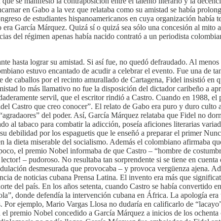
que se manifestó la contraposición entre el talento literario y la decen
eencarnar en Gabo a la vez que relataba como su amistad se había prolo
ongreso de estudiantes hispanoamericanos en cuya organización había te
o era García Márquez. Quizá sí o quizá sea sólo una concesión al mito a
icias del régimen apenas había nacido contrató a un periodista colombi
nte hasta lograr su amistad. Si así fue, no quedó defraudado. Al menos
olombiano estuvo encantado de acudir a celebrar el evento. Fue una de 
he de caballos por el recinto amurallado de Cartagena, Fidel insistió e
amistad lo más llamativo no fue la disposición del dictador caribeño a
aderamente servil, que el escritor rindió a Castro. Cuando en 1988, el p
idel Castro que creo conocer”. El relato de Gabo era puro y duro culto
 “agradaores” del poder. Así, García Márquez relataba que Fidel no dor
do al tabaco para combatir la adicción, poseía aficiones literarias vari
“su debilidad por los espaguetis que le enseñó a preparar el primer Nu
en la dieta miserable del socialismo. Además el colombiano afirmaba que
poco, el premio Nobel informaba de que Castro – “hombre de costumbres a
l lector! – pudoroso. No resultaba tan sorprendente si se tiene en cuen
dulación desmesurada que provocaba – y provoca vergüenza ajena. Ademá
cia de noticias cubana Prensa Latina. El invento era más que significati
l norte del país. En los años setenta, cuando Castro se había convertido
, donde defendía la intervención cubana en África. La apología era tan
. Por ejemplo, Mario Vargas Llosa no dudaría en calificarlo de “lacayo”
ra el premio Nobel concedido a García Márquez a inicios de los ochent