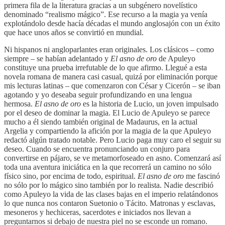
primera fila de la literatura gracias a un subgénero novelístico
denominado “realismo mágico”. Ese recurso a la magia ya venía
explotándolo desde hacía décadas el mundo anglosajón con un éxito
que hace unos años se convirtió en mundial.
​Ni hispanos ni angloparlantes eran originales. Los clásicos – como
siempre – se habían adelantado y
El asno de oro
de Apuleyo
constituye una prueba irrefutable de lo que afirmo. Llegué a esta
novela romana de manera casi casual, quizá por eliminación porque
mis lecturas latinas – que comenzaron con César y Cicerón – se iban
agotando y yo deseaba seguir profundizando en una lengua
hermosa.
El asno de oro
es la historia de Lucio, un joven impulsado
por el deseo de dominar la magia. El Lucio de Apuleyo se parece
mucho a él siendo también original de Madaurus, en la actual
Argelia y compartiendo la afición por la magia de la que Apuleyo
redactó algún tratado notable. Pero Lucio paga muy caro el seguir su
deseo. Cuando se encuentra pronunciando un conjuro para
convertirse en pájaro, se ve metamorfoseado en asno. Comenzará así
toda una aventura iniciática en la que recorrerá un camino no sólo
físico sino, por encima de todo, espiritual.
El asno de oro
me fascinó
no sólo por lo mágico sino también por lo realista. Nadie describió
como Apuleyo la vida de las clases bajas en el imperio relatándonos
lo que nunca nos contaron Suetonio o Tácito. Matronas y esclavas,
mesoneros y hechiceras, sacerdotes e iniciados nos llevan a
preguntarnos si debajo de nuestra piel no se esconde un romano.