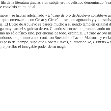
fila de la literatura gracias a un subgénero novelístico denominado “r
e convirtió en mundial.
iempre – se habían adelantado y
El asno de oro
de Apuleyo constituye un
as – que comenzaron con César y Cicerón – se iban agotando y yo desea
ia. El Lucio de Apuleyo se parece mucho a él siendo también original de
aga muy caro el seguir su deseo. Cuando se encuentra pronunciando un 
no no sólo físico sino, por encima de todo, espiritual.
El asno de oro
me
tándonos lo que nunca nos contaron Suetonio o Tácito. Matronas y escla
el paso del tiempo, supe que Robert Graves, el autor de
Yo, Claudio
– h
re percibo el innegable poder de su magia.