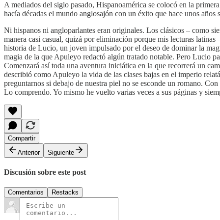
A mediados del siglo pasado, Hispanoamérica se colocó en la primera 
hacía décadas el mundo anglosajón con un éxito que hace unos años s
Ni hispanos ni angloparlantes eran originales. Los clásicos – como s
manera casi casual, quizá por eliminación porque mis lecturas latin
historia de Lucio, un joven impulsado por el deseo de dominar la mag
magia de la que Apuleyo redactó algún tratado notable. Pero Lucio p
Comenzará así toda una aventura iniciática en la que recorrerá un cami
describió como Apuleyo la vida de las clases bajas en el imperio rela
preguntarnos si debajo de nuestra piel no se esconde un romano. Con 
Lo comprendo. Yo mismo he vuelto varias veces a sus páginas y siemp
Compartir
Anterior
Siguiente
Discusión sobre este post
Comentarios
Restacks