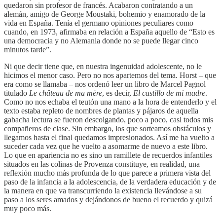
quedaron sin profesor de francés. Acabaron contratando a un
alemán, amigo de George Moustaki, bohemio y enamorado de la
vida en España. Tenía el germano opiniones peculiares como
cuando, en 1973, afirmaba en relación a España aquello de “Esto es
una democracia y no Alemania donde no se puede llegar cinco
minutos tarde”.
Ni que decir tiene que, en nuestra ingenuidad adolescente, no le
hicimos el menor caso. Pero no nos apartemos del tema. Horst – que
era como se llamaba – nos ordenó leer un libro de Marcel Pagnol
titulado
Le château de ma mère
, es decir,
El castillo de mi madre
.
Como no nos echaba el teutón una mano a la hora de entenderlo y el
texto estaba repleto de nombres de plantas y pájaros de aquella
gabacha lectura se fueron descolgando, poco a poco, casi todos mis
compañeros de clase. Sin embargo, los que sorteamos obstáculos y
llegamos hasta el final quedamos impresionados. Así me ha vuelto a
suceder cada vez que he vuelto a asomarme de nuevo a este libro.
Lo que en apariencia no es sino un ramillete de recuerdos infantiles
situados en las colinas de Provenza constituye, en realidad, una
reflexión mucho más profunda de lo que parece a primera vista del
paso de la infancia a la adolescencia, de la verdadera educación y de
la manera en que va transcurriendo la existencia llevándose a su
paso a los seres amados y dejándonos de bueno el recuerdo y quizá
muy poco más.