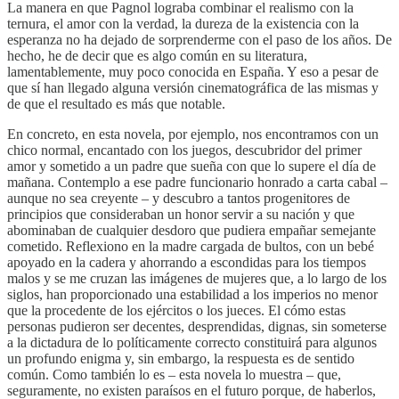
La manera en que Pagnol lograba combinar el realismo con la
ternura, el amor con la verdad, la dureza de la existencia con la
esperanza no ha dejado de sorprenderme con el paso de los años. De
hecho, he de decir que es algo común en su literatura,
lamentablemente, muy poco conocida en España. Y eso a pesar de
que sí han llegado alguna versión cinematográfica de las mismas y
de que el resultado es más que notable.
En concreto, en esta novela, por ejemplo, nos encontramos con un
chico normal, encantado con los juegos, descubridor del primer
amor y sometido a un padre que sueña con que lo supere el día de
mañana. Contemplo a ese padre funcionario honrado a carta cabal –
aunque no sea creyente – y descubro a tantos progenitores de
principios que consideraban un honor servir a su nación y que
abominaban de cualquier desdoro que pudiera empañar semejante
cometido. Reflexiono en la madre cargada de bultos, con un bebé
apoyado en la cadera y ahorrando a escondidas para los tiempos
malos y se me cruzan las imágenes de mujeres que, a lo largo de los
siglos, han proporcionado una estabilidad a los imperios no menor
que la procedente de los ejércitos o los jueces. El cómo estas
personas pudieron ser decentes, desprendidas, dignas, sin someterse
a la dictadura de lo políticamente correcto constituirá para algunos
un profundo enigma y, sin embargo, la respuesta es de sentido
común. Como también lo es – esta novela lo muestra – que,
seguramente, no existen paraísos en el futuro porque, de haberlos,