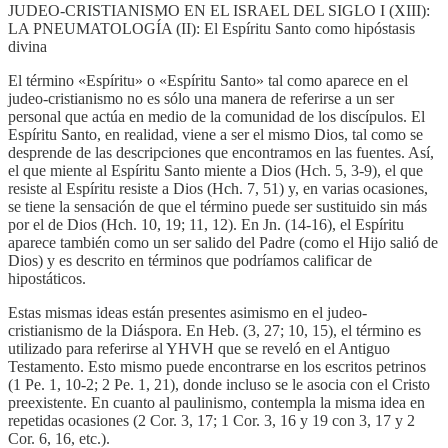
JUDEO-CRISTIANISMO EN EL ISRAEL DEL SIGLO I (XIII):
LA PNEUMATOLOGÍA (II): El Espíritu Santo como hipóstasis
divina
El término «Espíritu» o «Espíritu Santo» tal como aparece en el
judeo-cristianismo no es sólo una manera de referirse a un ser
personal que actúa en medio de la comunidad de los discípulos. El
Espíritu Santo, en realidad, viene a ser el mismo Dios, tal como se
desprende de las descripciones que encontramos en las fuentes. Así,
el que miente al Espíritu Santo miente a Dios (Hch. 5, 3-9), el que
resiste al Espíritu resiste a Dios (Hch. 7, 51) y, en varias ocasiones,
se tiene la sensación de que el término puede ser sustituido sin más
por el de Dios (Hch. 10, 19; 11, 12). En Jn. (14-16), el Espíritu
aparece también como un ser salido del Padre (como el Hijo salió de
Dios) y es descrito en términos que podríamos calificar de
hipostáticos.
Estas mismas ideas están presentes asimismo en el judeo-
cristianismo de la Diáspora. En Heb. (3, 27; 10, 15), el término es
utilizado para referirse al YHVH que se reveló en el Antiguo
Testamento. Esto mismo puede encontrarse en los escritos petrinos
(1 Pe. 1, 10-2; 2 Pe. 1, 21), donde incluso se le asocia con el Cristo
preexistente. En cuanto al paulinismo, contempla la misma idea en
repetidas ocasiones (2 Cor. 3, 17; 1 Cor. 3, 16 y 19 con 3, 17 y 2
Cor. 6, 16, etc.).