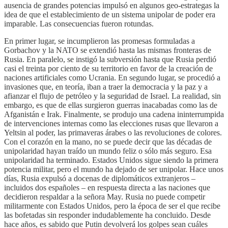
ausencia de grandes potencias impulsó en algunos geo-estrategas la
idea de que el establecimiento de un sistema unipolar de poder era
imparable. Las consecuencias fueron rotundas.
En primer lugar, se incumplieron las promesas formuladas a
Gorbachov y la NATO se extendió hasta las mismas fronteras de
Rusia. En paralelo, se instigó la subversión hasta que Rusia perdió
casi el treinta por ciento de su territorio en favor de la creación de
naciones artificiales como Ucrania. En segundo lugar, se procedió a
invasiones que, en teoría, iban a traer la democracia y la paz y a
afianzar el flujo de petróleo y la seguridad de Israel. La realidad, sin
embargo, es que de ellas surgieron guerras inacabadas como las de
Afganistán e Irak. Finalmente, se produjo una cadena ininterrumpida
de intervenciones internas como las elecciones rusas que llevaron a
Yeltsin al poder, las primaveras árabes o las revoluciones de colores.
Con el corazón en la mano, no se puede decir que las décadas de
unipolaridad hayan traído un mundo feliz o sólo más seguro. Esa
unipolaridad ha terminado. Estados Unidos sigue siendo la primera
potencia militar, pero el mundo ha dejado de ser unipolar. Hace unos
días, Rusia expulsó a docenas de diplomáticos extranjeros –
incluidos dos españoles – en respuesta directa a las naciones que
decidieron respaldar a la señora May. Rusia no puede competir
militarmente con Estados Unidos, pero la época de ser el que recibe
las bofetadas sin responder indudablemente ha concluido. Desde
hace años, es sabido que Putin devolverá los golpes sean cuáles